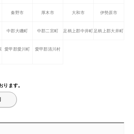
秦野市
厚木市
大和市
伊勢原市
中郡大磯町
中郡二宮町
足柄上郡中井町
足柄上郡大井町
原
愛甲郡愛川町
愛甲郡清川村
おります。
例