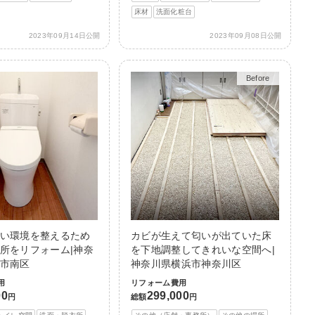
床材
洗面化粧台
2023年09月14日公開
2023年09月08日公開
Before
After
い環境を整えるため
カビが生えて匂いが出ていた床
所をリフォーム|神奈
を下地調整してきれいな空間へ|
市南区
神奈川県横浜市神奈川区
用
リフォーム費用
00
299,000
円
総額
円