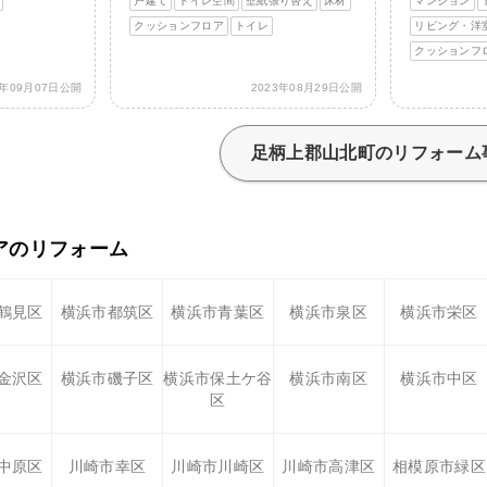
戸建て
トイレ空間
壁紙張り替え
床材
マンション
クッションフロア
トイレ
リビング・洋
クッションフ
3年09月07日公開
2023年08月29日公開
足柄上郡山北町のリフォーム
アのリフォーム
鶴見区
横浜市都筑区
横浜市青葉区
横浜市泉区
横浜市栄区
金沢区
横浜市磯子区
横浜市保土ケ谷
横浜市南区
横浜市中区
区
中原区
川崎市幸区
川崎市川崎区
川崎市高津区
相模原市緑区