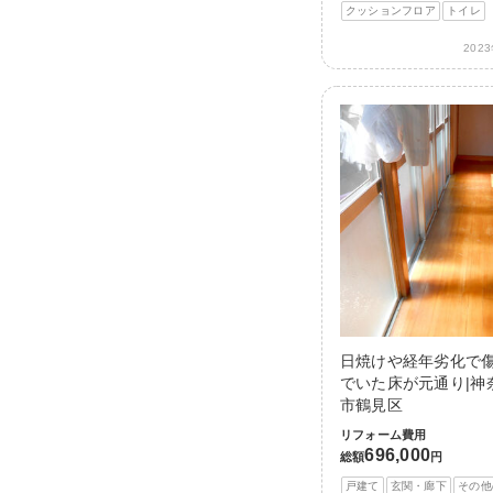
クッションフロア
トイレ
202
日焼けや経年劣化で
でいた床が元通り|神
市鶴見区
リフォーム費用
696,000
総額
円
戸建て
玄関・廊下
その他