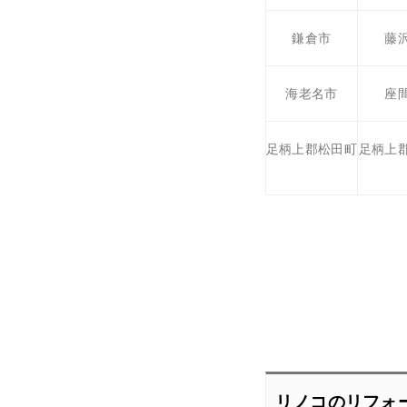
鎌倉市
藤
海老名市
座
足柄上郡松田町
足柄上
リノコのリフォ