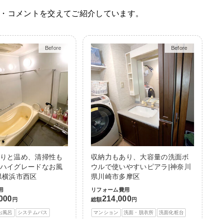
・コメントを交えてご紹介しています。
Before
After
Before
After
りと温め、清掃性も
収納力もあり、大容量の洗面ボ
ハイグレードなお風
ウルで使いやすいピアラ|神奈川
県横浜市西区
県川崎市多摩区
用
リフォーム費用
,000
214,000
円
総額
円
お風呂
システムバス
マンション
洗面・脱衣所
洗面化粧台