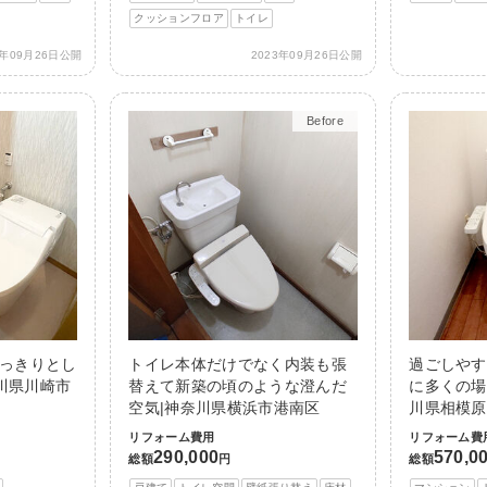
クッションフロア
トイレ
3年09月26日公開
2023年09月26日公開
Before
After
すっきりとし
トイレ本体だけでなく内装も張
過ごしやす
川県川崎市
替えて新築の頃のような澄んだ
に多くの場
空気|神奈川県横浜市港南区
川県相模原
リフォーム費用
リフォーム費
290,000
570,0
総額
円
総額