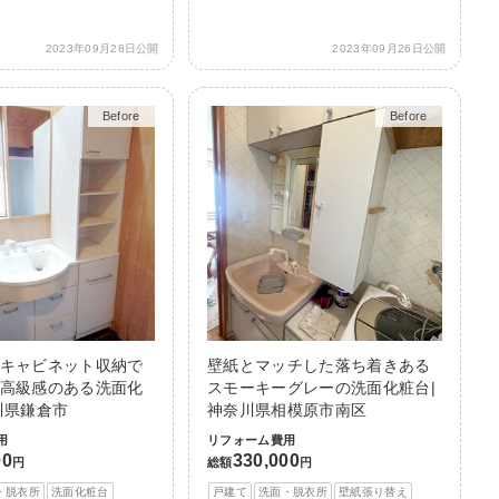
2023年09月28日公開
2023年09月26日公開
Before
After
Before
After
キャビネット収納で
壁紙とマッチした落ち着きある
高級感のある洗面化
スモーキーグレーの洗面化粧台|
川県鎌倉市
神奈川県相模原市南区
用
リフォーム費用
00
330,000
円
総額
円
・脱衣所
洗面化粧台
戸建て
洗面・脱衣所
壁紙張り替え