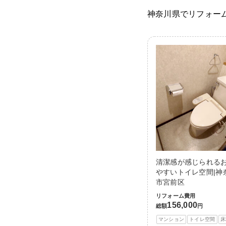
神奈川県でリフォー
清潔感が感じられる
やすいトイレ空間|神
市宮前区
リフォーム費用
156,000
総額
円
マンション
トイレ空間
床