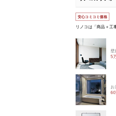
安心コミコミ価格
リノコは「商品＋工
壁
5
お
6