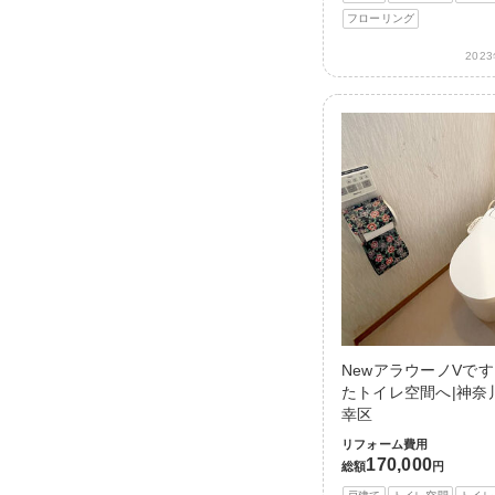
フローリング
202
NewアラウーノVで
たトイレ空間へ|神奈
幸区
リフォーム費用
170,000
総額
円