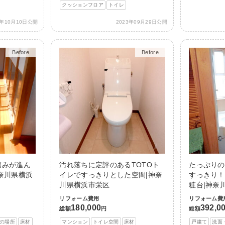
クッションフロア
トイレ
3年10月10日公開
2023年09月29日公開
Before
After
Before
After
傷みが進ん
汚れ落ちに定評のあるTOTOト
たっぷりの
奈川県横浜
イレですっきりとした空間|神奈
すっきり！
川県横浜市栄区
粧台|神奈
リフォーム費用
リフォーム費
180,000
392,0
総額
円
総額
の場所
床材
マンション
トイレ空間
床材
戸建て
洗面