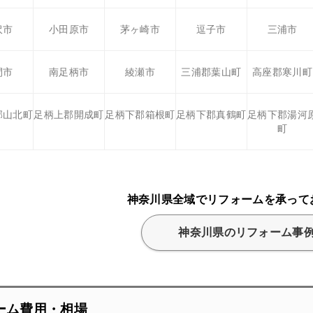
沢市
小田原市
茅ヶ崎市
逗子市
三浦市
間市
南足柄市
綾瀬市
三浦郡葉山町
高座郡寒川町
郡山北町
足柄上郡開成町
足柄下郡箱根町
足柄下郡真鶴町
足柄下郡湯河
町
神奈川県全域でリフォームを承って
神奈川県のリフォーム事
ーム費用・相場