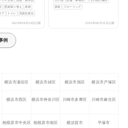
トイレ空間
洗面・脱衣所
その他（店舗・事務所）
その他の場所
室
壁紙張り替え
床材
床材
フローリング
ロア
トイレ
洗面化粧台
2023年08月29日公開
2023年08月22日公開
事例
横浜市瀬谷区
横浜市緑区
横浜市旭区
横浜市戸塚区
横浜市西区
横浜市神奈川区
川崎市多摩区
川崎市麻生区
相模原市中央区
相模原市南区
横須賀市
平塚市