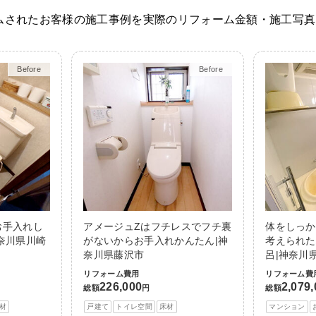
ムされたお客様の施工事例を実際のリフォーム金額・施工写真
Before
After
Before
After
お手入れし
アメージュZはフチレスでフチ裏
体をしっか
奈川県川崎
がないからお手入れかんたん|神
考えられた
奈川県藤沢市
呂|神奈川
リフォーム費用
リフォーム費
226,000
2,079
総額
円
総額
材
戸建て
トイレ空間
床材
マンション