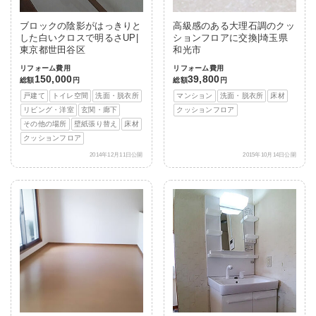
ブロックの陰影がはっきりと
高級感のある大理石調のクッ
した白いクロスで明るさUP|
ションフロアに交換|埼玉県
東京都世田谷区
和光市
リフォーム費用
リフォーム費用
150,000
39,800
総額
円
総額
円
戸建て
トイレ空間
洗面・脱衣所
マンション
洗面・脱衣所
床材
リビング・洋室
玄関・廊下
クッションフロア
その他の場所
壁紙張り替え
床材
クッションフロア
2014年12月11日公開
2015年10月14日公開