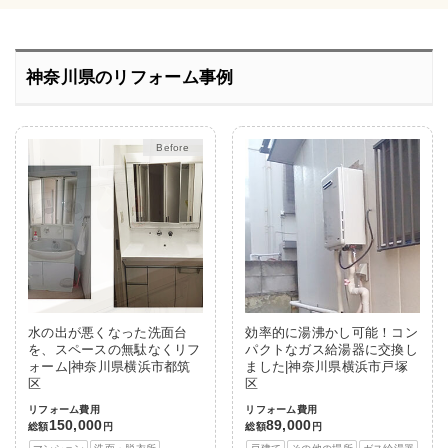
神奈川県のリフォーム事例
After
水の出が悪くなった洗面台
効率的に湯沸かし可能！コン
を、スペースの無駄なくリフ
パクトなガス給湯器に交換し
ォーム|神奈川県横浜市都筑
ました|神奈川県横浜市戸塚
区
区
リフォーム費用
リフォーム費用
150,000
89,000
総額
円
総額
円