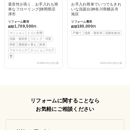
遮音性が高く、お手入れも簡
お手入れ簡単でいつでもきれ
単なフローリング|静岡県沼
いな洗面台|神奈川県横浜市
津市
旭区
リフォーム費用
リフォーム費用
1,709,500
180,000
総額
円
総額
円
マンション
トイレ空間
戸建て
洗面・脱衣所
洗面化粧台
洗面・脱衣所
リビング・洋室
和室
壁紙張り替え
床材
フローリング
クッションフロア
畳
2019年01月11日公開
2021年02月10日公開
リフォームに関することなら
お気軽にご相談ください