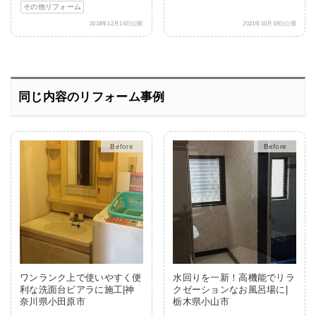
その他リフォーム
2018年12月14日公開
2021年10月19日公開
同じ内容のリフォーム事例
After
After
ワンランク上で使いやすく便
水回りを一新！高機能でリラ
利な洗面台ピアラに施工|神
クゼーションなお風呂場に|
奈川県小田原市
栃木県小山市