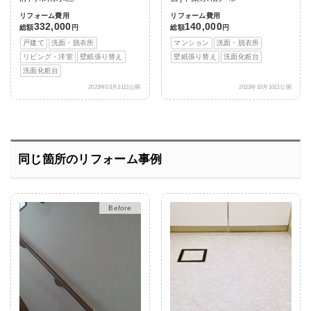
リフォーム費用
リフォーム費用
332,000
140,000
総額
円
総額
円
戸建て
洗面・脱衣所
マンション
洗面・脱衣所
リビング・洋室
壁紙張り替え
壁紙張り替え
洗面化粧台
洗面化粧台
2023年03月31日公開
2023年10月10日公開
同じ箇所のリフォーム事例
After