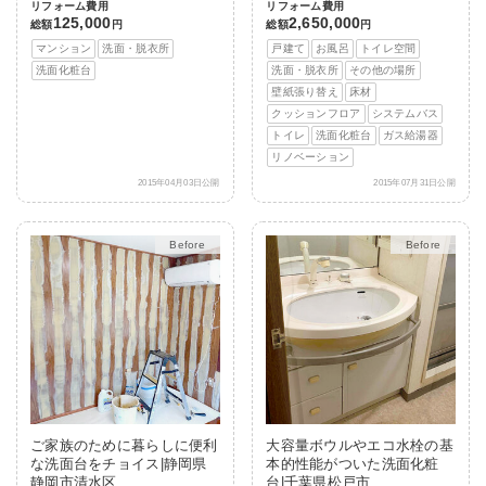
リフォーム費用
リフォーム費用
125,000
2,650,000
総額
円
総額
円
マンション
洗面・脱衣所
戸建て
お風呂
トイレ空間
洗面化粧台
洗面・脱衣所
その他の場所
壁紙張り替え
床材
クッションフロア
システムバス
トイレ
洗面化粧台
ガス給湯器
リノベーション
2015年04月03日公開
2015年07月31日公開
After
After
ご家族のために暮らしに便利
大容量ボウルやエコ水栓の基
な洗面台をチョイス|静岡県
本的性能がついた洗面化粧
静岡市清水区
台|千葉県松戸市