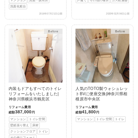
マンション
洗面・脱衣所
戸建て
その他の場所
ガス給湯器
洗面化粧台
2016年07月21日公開
2020年02月04日公開
After
After
内装もドアもすべてのトイレ
人気のTOTO製ウォシュレッ
リフォームをいたしました|
トBVに便座交換|神奈川県相
神奈川県横浜市鶴見区
模原市中央区
リフォーム費用
リフォーム費用
387,000
41,800
総額
円
総額
円
マンション
トイレ空間
マンション
トイレ空間
トイレ
壁紙張り替え
床材
クッションフロア
トイレ
その他リフォーム