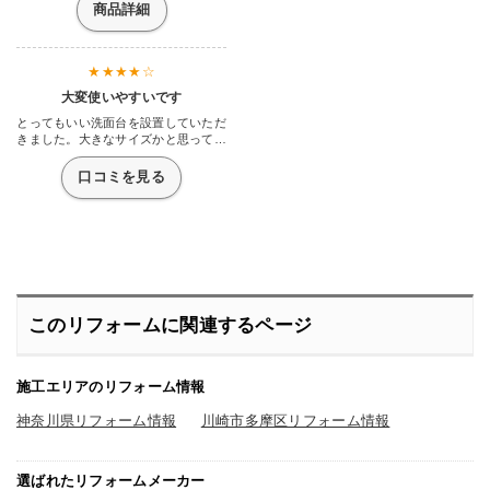
商品詳細
大変使いやすいです
とってもいい洗面台を設置していただ
きました。大きなサイズかと思ってい
ましたが、それほど大きくもなくちょ
うどいい感じです。あんなに錆びつい
口コミを見る
て黄ばんでいた洗面台が大きな鏡も付
いてそれに、収納もたくさん増えまし
た。置き場所に困っていた洗剤なんか
もすっぽりと収まったので助かりまし
た。工事してくださった業者さんも大
変いい方ばかりでこんな年寄りに丁寧
に楽しく対応していただき感謝してい
ます。扉も引き出しになったので身体
に負担がなくて助かっています。
このリフォームに関連するページ
施工エリアのリフォーム情報
神奈川県リフォーム情報
川崎市多摩区リフォーム情報
選ばれたリフォームメーカー