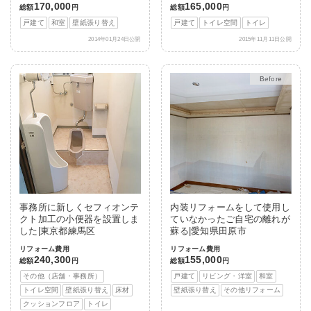
170,000
165,000
総額
円
総額
円
戸建て
和室
壁紙張り替え
戸建て
トイレ空間
トイレ
2014年01月24日公開
2015年11月11日公開
After
事務所に新しくセフィオンテ
内装リフォームをして使用し
クト加工の小便器を設置しま
ていなかったご自宅の離れが
した|東京都練馬区
蘇る|愛知県田原市
リフォーム費用
リフォーム費用
240,300
155,000
総額
円
総額
円
その他（店舗・事務所）
戸建て
リビング・洋室
和室
トイレ空間
壁紙張り替え
床材
壁紙張り替え
その他リフォーム
クッションフロア
トイレ