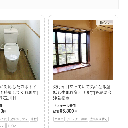
Before
After
に対応した節水トイ
焼けが目立っていて気になる壁
も時短してくれます|
紙も生まれ変わります|福島県会
郡玉川村
津若松市
用
リフォーム費用
00
65,800
円
総額
円
レ空間
壁紙張り替え
床材
戸建て
リビング・洋室
壁紙張り替え
ロア
トイレ