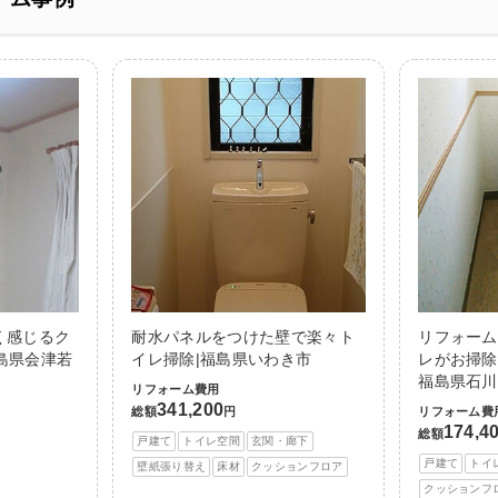
く感じるク
耐水パネルをつけた壁で楽々ト
リフォーム
島県会津若
イレ掃除|福島県いわき市
レがお掃除
福島県石川
リフォーム費用
341,200
総額
円
リフォーム費
174,4
総額
戸建て
トイレ空間
玄関・廊下
戸建て
トイ
壁紙張り替え
床材
クッションフロア
クッションフ