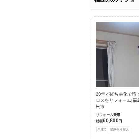
20年が経ち劣化で暗
ロスをリフォーム|福
松市
リフォーム費用
60,800
総額
円
戸建て
壁紙張り替え