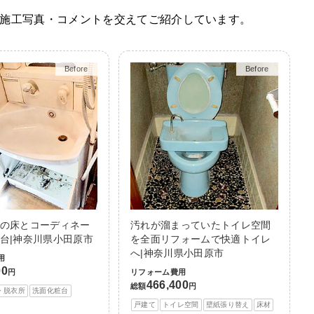
施工写真・コメントを交えてご紹介しています。
Before
After
Before
After
の床とコーディネー
汚れが溜まっていたトイレ空間
台|神奈川県小田原市
を全面リフォームで快適トイレ
へ|神奈川県小田原市
用
00
円
リフォーム費用
466,400
総額
円
・脱衣所
洗面化粧台
戸建て
トイレ空間
壁紙張り替え
床材