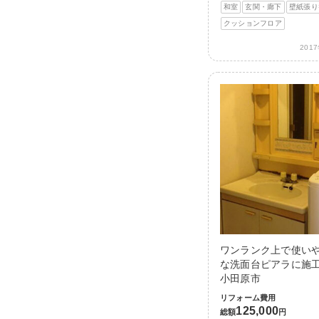
和室
玄関・廊下
壁紙張り
クッションフロア
201
ワンランク上で使い
な洗面台ピアラに施工
小田原市
リフォーム費用
125,000
総額
円