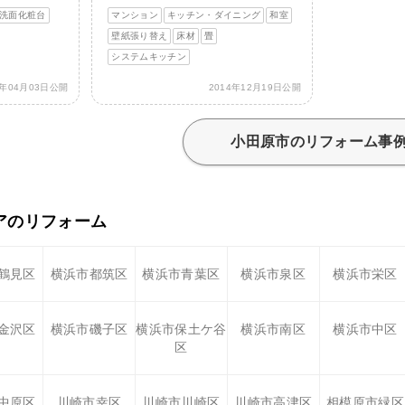
洗面化粧台
マンション
キッチン・ダイニング
和室
壁紙張り替え
床材
畳
システムキッチン
5年04月03日公開
2014年12月19日公開
小田原市のリフォーム事
アのリフォーム
鶴見区
横浜市都筑区
横浜市青葉区
横浜市泉区
横浜市栄区
金沢区
横浜市磯子区
横浜市保土ケ谷
横浜市南区
横浜市中区
区
中原区
川崎市幸区
川崎市川崎区
川崎市高津区
相模原市緑区