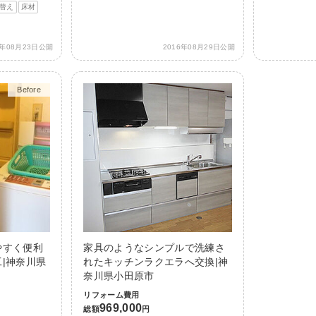
替え
床材
7年08月23日公開
2016年08月29日公開
Before
After
やすく便利
家具のようなシンプルで洗練さ
|神奈川県
れたキッチンラクエラへ交換|神
奈川県小田原市
リフォーム費用
969,000
総額
円