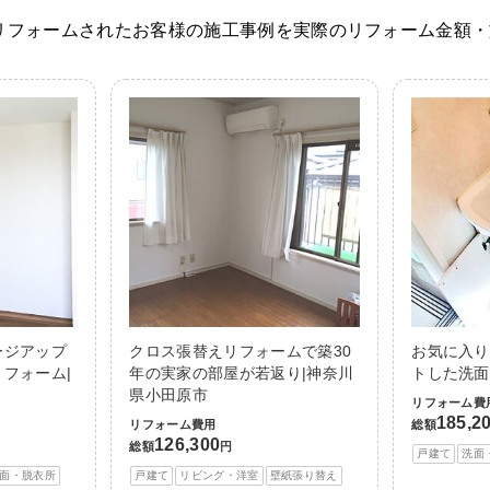
リフォームされたお客様の施工事例を実際のリフォーム金額・
ージアップ
クロス張替えリフォームで築30
お気に入り
フォーム|
年の実家の部屋が若返り|神奈川
トした洗面
県小田原市
リフォーム費
185,2
リフォーム費用
総額
126,300
総額
円
戸建て
洗面
面・脱衣所
戸建て
リビング・洋室
壁紙張り替え