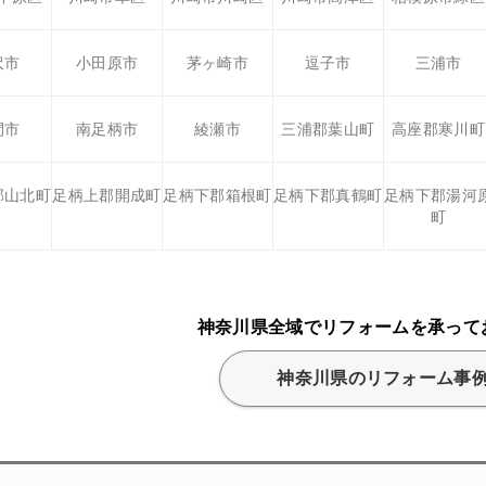
沢市
小田原市
茅ヶ崎市
逗子市
三浦市
間市
南足柄市
綾瀬市
三浦郡葉山町
高座郡寒川町
郡山北町
足柄上郡開成町
足柄下郡箱根町
足柄下郡真鶴町
足柄下郡湯河
町
神奈川県全域でリフォームを承って
神奈川県のリフォーム事