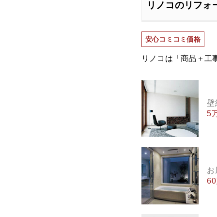
リノコのリフォ
安心コミコミ価格
リノコは「商品＋工
壁
5
お
6