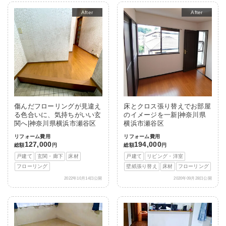
After
After
傷んだフローリングが見違え
床とクロス張り替えでお部屋
る色合いに、気持ちがいい玄
のイメージを一新|神奈川県
関へ|神奈川県横浜市瀬谷区
横浜市瀬谷区
リフォーム費用
リフォーム費用
127,000
194,000
総額
円
総額
円
戸建て
玄関・廊下
床材
戸建て
リビング・洋室
フローリング
壁紙張り替え
床材
フローリング
2022年10月14日公開
2020年09月28日公開