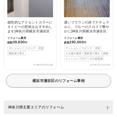
個性的なアクセントカラーに
濃いブラウンの床でナチュラ
ネイビーの壁紙をおすすめし
ルに、ブルーのクロスで爽や
ます|神奈川県横浜市瀬谷区
かに|神奈川県横浜市瀬谷区
リフォーム費用
リフォーム費用
39,800
190,000
総額
円
総額
円
マンション
リビング・洋室
マンション
リビング・洋室
壁紙張り替え
その他の場所
壁紙張り替え
床材
クッションフロア
ガス給湯器
2019年08月28日公開
2017年07月21日公開
横浜市瀬谷区のリフォーム事例
神奈川県主要エリアのリフォーム