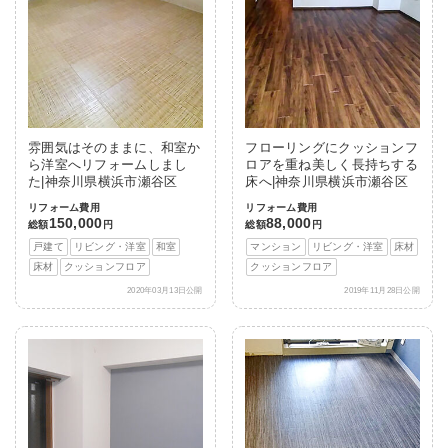
雰囲気はそのままに、和室か
フローリングにクッションフ
ら洋室へリフォームしまし
ロアを重ね美しく長持ちする
た|神奈川県横浜市瀬谷区
床へ|神奈川県横浜市瀬谷区
リフォーム費用
リフォーム費用
150,000
88,000
総額
円
総額
円
戸建て
リビング・洋室
和室
マンション
リビング・洋室
床材
床材
クッションフロア
クッションフロア
2020年03月13日公開
2019年11月28日公開