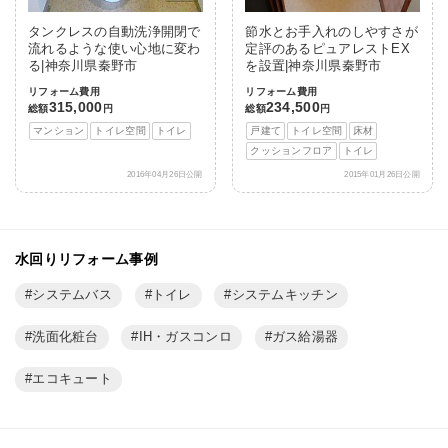
タンクレスの自動洗浄開閉で
節水とお手入れのしやすさが
流れるような使い心地に変わ
定評のあるピュアレストEX
る|神奈川県秦野市
を設置|神奈川県秦野市
リフォーム費用
リフォーム費用
315,000
234,500
総額
円
総額
円
マンション
トイレ空間
トイレ
戸建て
トイレ空間
床材
クッションフロア
トイレ
2016年04月26日公開
2015年01月26日公開
水回りリフォーム事例
システムバス
トイレ
システムキッチン
洗面化粧台
IH・ガスコンロ
ガス給湯器
エコキュート