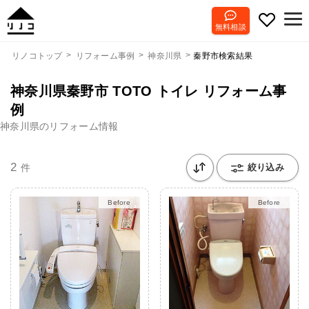
無料相談
秦野市検索結果
リノコトップ
リフォーム事例
神奈川県
神奈川県秦野市 TOTO トイレ リフォーム事
例
神奈川県のリフォーム情報
2
件
絞り込み
Before
After
Before
After