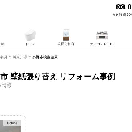
0
受付時間 10:
浴室
トイレ
洗面化粧台
ガスコンロ・IH
秦野市検索結果
ム事例
神奈川県
市 壁紙張り替え リフォーム事例
ム情報
After