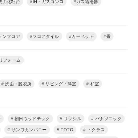
洗面化粧台
IH・ガスコンロ
ガス給湯器
ョンフロア
フロアタイル
カーペット
畳
リフォーム
洗面・脱衣所
リビング・洋室
和室
ン
朝日ウッドテック
リクシル
パナソニック
サンワカンパニー
TOTO
トクラス