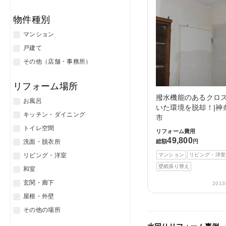
物件種別
マンション
戸建て
その他（店舗・事務所）
リフォーム場所
撥水機能のあるクロ
お風呂
いた環境を脱却！|神
キッチン・ダイニング
市
トイレ空間
リフォーム費用
49,800
総額
円
洗面・脱衣所
マンション
リビング・洋室
リビング・洋室
壁紙張り替え
和室
玄関・廊下
201
屋根・外壁
その他の場所