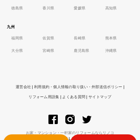
徳島県
香川県
愛媛県
高知県
九州
福岡県
佐賀県
長崎県
熊本県
大分県
宮崎県
鹿児島県
沖縄県
運営会社
|
利用規約・個人情報の取り扱い・外部送信ポリシー
|
リフォーム用語集
|
よくある質問
|
サイトマップ
お家・マンション・一軒家のリフォームならリノコ
© ZIGExN Co., Ltd. ALL RIGHTS RESERVED.