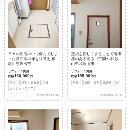
日々の生活の中で傷んでしま
壁紙を新しくすることで清潔
った洗面室の床を張替え|和
感のある明るい空間へ|和歌
歌山県岩出市
山県和歌山市
リフォーム費用
リフォーム費用
160,000
155,000
総額
円
総額
円
戸建て
洗面・脱衣所
床材
戸建て
玄関・廊下
壁紙張り替え
クッションフロア
2020年08月06日公開
2020年08月01日公開