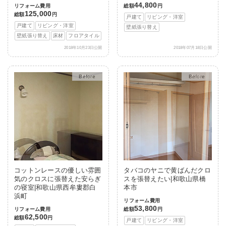
44,800
リフォーム費用
総額
円
125,000
総額
円
戸建て
リビング・洋室
戸建て
リビング・洋室
壁紙張り替え
壁紙張り替え
床材
フロアタイル
2018年10月23日公開
2018年07月18日公開
After
After
コットンレースの優しい雰囲
タバコのヤニで黄ばんだクロ
気のクロスに張替えた安らぎ
スを張替えたい|和歌山県橋
の寝室|和歌山県西牟婁郡白
本市
浜町
リフォーム費用
53,800
リフォーム費用
総額
円
62,500
総額
円
戸建て
リビング・洋室