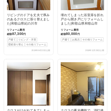
リビングのドアを丈夫で厚み
壊れてしまった浴室扉を折れ
のあるクロスに張り替えまし
戸から開き戸にリフォームし
た|和歌山県紀の川市
ました|和歌山県和歌山市
リフォーム費用
リフォーム費用
87,300
80,000
総額
円
総額
円
戸建て
リビング・洋室
戸建て
お風呂
その他リフォーム
壁紙張り替え
その他リフォーム
2019年04月23日公開
2018年12月26日公開
クロスがはがれてきてしまっ
クロスの蓄光機能で、消灯後