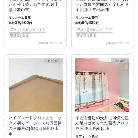
たら張り替え時です|和歌山
もお部屋の雰囲気が楽しめま
県和歌山市
す|和歌山県橋本市
リフォーム費用
リフォーム費用
39,800
84,800
総額
円
総額
円
戸建て
リビング・洋室
戸建て
リビング・洋室
壁紙張り替え
壁紙張り替え
2018年11月10日公開
2018年10月25日公開
After
After
ハイグレードクロスとオニッ
子ども部屋の天井に可憐な星
クス柄でゴージャスな雰囲気
が散りばめられた蓄光クロス
のお部屋に|和歌山県和歌山
を|和歌山県有田市
市
リフォーム費用