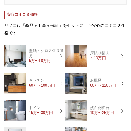
安心コミコミ価格
リノコは「商品＋工事＋保証」をセットにした安心のコミコミ価
格です！
壁紙・クロス張り替
床張り替え
え
〜10万円
5万〜10万円
キッチン
お風呂
60万〜100万円
60万〜120万円
トイレ
洗面化粧台
15万〜30万円
10万〜25万円