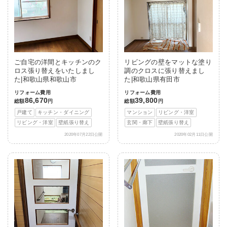
ご自宅の洋間とキッチンのク
リビングの壁をマットな塗り
ロス張り替えをいたしまし
調のクロスに張り替えまし
た|和歌山県和歌山市
た|和歌山県有田市
リフォーム費用
リフォーム費用
86,670
39,800
総額
円
総額
円
戸建て
キッチン・ダイニング
マンション
リビング・洋室
リビング・洋室
壁紙張り替え
玄関・廊下
壁紙張り替え
2020年07月22日公開
2020年02月11日公開