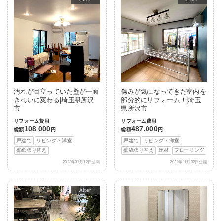
汚れが目立っていた壁が一面
傷みが気になってきた室内を
きれいに変わる|埼玉県所沢
部分的にリフォーム！|埼玉
市
県所沢市
リフォーム費用
リフォーム費用
108,000
487,000
総額
円
総額
円
戸建て
リビング・洋室
戸建て
リビング・洋室
壁紙張り替え
壁紙張り替え
床材
フローリング
2023年07月12日公開
2022年11月02日公開
After