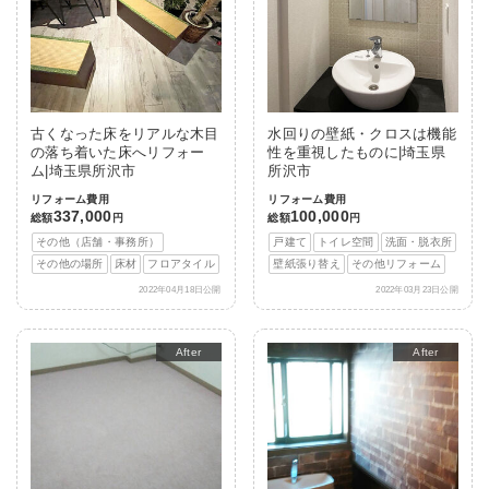
古くなった床をリアルな木目
水回りの壁紙・クロスは機能
の落ち着いた床へリフォー
性を重視したものに|埼玉県
ム|埼玉県所沢市
所沢市
リフォーム費用
リフォーム費用
337,000
100,000
総額
円
総額
円
その他（店舗・事務所）
戸建て
トイレ空間
洗面・脱衣所
その他の場所
床材
フロアタイル
壁紙張り替え
その他リフォーム
2022年04月18日公開
2022年03月23日公開
After
After