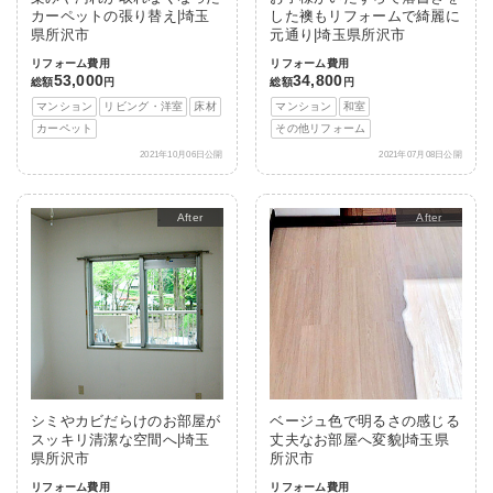
カーペットの張り替え|埼玉
した襖もリフォームで綺麗に
県所沢市
元通り|埼玉県所沢市
リフォーム費用
リフォーム費用
53,000
34,800
総額
円
総額
円
マンション
リビング・洋室
床材
マンション
和室
カーペット
その他リフォーム
2021年10月06日公開
2021年07月08日公開
After
After
シミやカビだらけのお部屋が
ベージュ色で明るさの感じる
スッキリ清潔な空間へ|埼玉
丈夫なお部屋へ変貌|埼玉県
県所沢市
所沢市
リフォーム費用
リフォーム費用