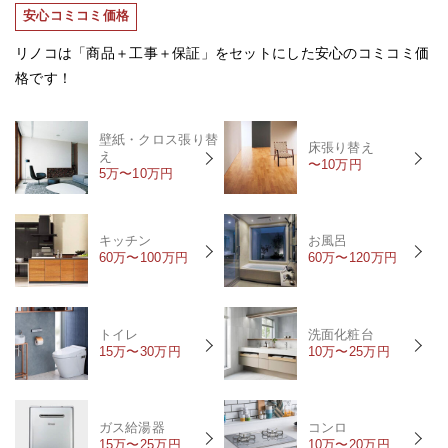
安心コミコミ価格
リノコは「商品＋工事＋保証」をセットにした安心のコミコミ価
格です！
壁紙・クロス張り替
床張り替え
え
〜10万円
5万〜10万円
キッチン
お風呂
60万〜100万円
60万〜120万円
トイレ
洗面化粧台
15万〜30万円
10万〜25万円
ガス給湯器
コンロ
15万〜25万円
10万〜20万円