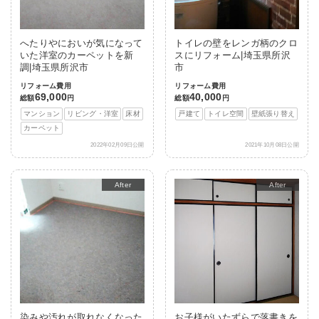
へたりやにおいが気になって
トイレの壁をレンガ柄のクロ
いた洋室のカーペットを新
スにリフォーム|埼玉県所沢
調|埼玉県所沢市
市
リフォーム費用
リフォーム費用
69,000
40,000
総額
円
総額
円
マンション
リビング・洋室
床材
戸建て
トイレ空間
壁紙張り替え
カーペット
2022年02月09日公開
2021年10月08日公開
After
After
染みや汚れが取れなくなった
お子様がいたずらで落書きを