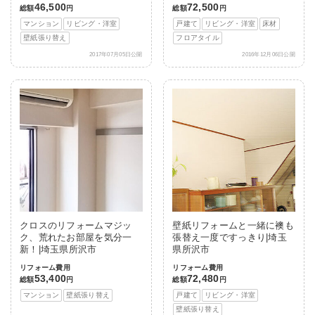
46,500
72,500
総額
円
総額
円
マンション
リビング・洋室
戸建て
リビング・洋室
床材
壁紙張り替え
フロアタイル
2017年07月05日公開
2016年12月06日公開
クロスのリフォームマジッ
壁紙リフォームと一緒に襖も
ク、荒れたお部屋を気分一
張替え一度ですっきり|埼玉
新！|埼玉県所沢市
県所沢市
リフォーム費用
リフォーム費用
53,400
72,480
総額
円
総額
円
マンション
壁紙張り替え
戸建て
リビング・洋室
壁紙張り替え