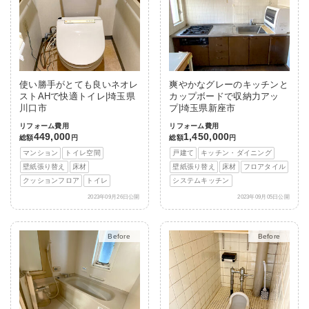
使い勝手がとても良いネオレ
爽やかなグレーのキッチンと
ストAHで快適トイレ|埼玉県
カップボードで収納力アッ
川口市
プ|埼玉県新座市
リフォーム費用
リフォーム費用
449,000
1,450,000
総額
円
総額
円
マンション
トイレ空間
戸建て
キッチン・ダイニング
壁紙張り替え
床材
壁紙張り替え
床材
フロアタイル
クッションフロア
トイレ
システムキッチン
2023年09月26日公開
2023年09月05日公開
After
After