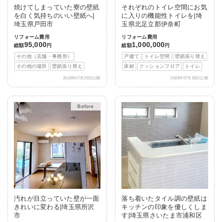
焼けてしまっていた寮の壁紙
それぞれのトイレ空間にお気
を白く気持ちのいい壁紙へ|
に入りの機能性トイレを|埼
埼玉県戸田市
玉県北足立郡伊奈町
リフォーム費用
リフォーム費用
95,000
1,000,000
総額
円
総額
円
その他（店舗・事務所）
戸建て
トイレ空間
壁紙張り替え
その他の場所
壁紙張り替え
床材
クッションフロア
トイレ
2023年07月26日公開
2023年07月26日公開
After
汚れが目立っていた壁が一面
落ち着いたタイル調の壁紙は
きれいに変わる|埼玉県所沢
キッチンの印象を優しくしま
市
す|埼玉県さいたま市浦和区