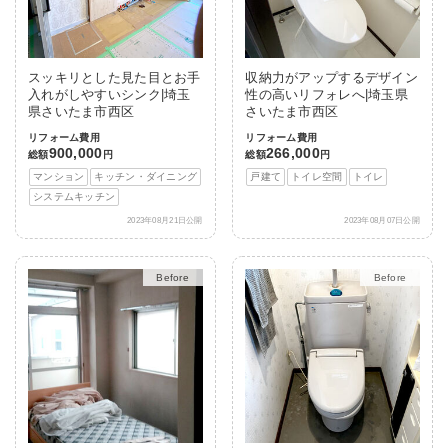
スッキリとした見た目とお手
収納力がアップするデザイン
入れがしやすいシンク|埼玉
性の高いリフォレへ|埼玉県
県さいたま市西区
さいたま市西区
リフォーム費用
リフォーム費用
900,000
266,000
総額
円
総額
円
マンション
キッチン・ダイニング
戸建て
トイレ空間
トイレ
システムキッチン
2023年08月21日公開
2023年08月07日公開
After
After