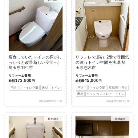
腐食していたトイレの床がし
リフォレで1階と2階で雰囲気
っかりと改善新しい空間へ|
の違うトイレ空間を実現|埼
埼玉県羽生市
玉県志木市
リフォーム費用
リフォーム費用
173,800
645,000
総額
円
総額
円
戸建て
トイレ空間
床材
トイレ
戸建て
トイレ空間
壁紙張り替え
床材
クッションフロア
トイレ
2023年10月03日公開
2023年10月03日公開
After
After