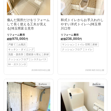
傷んだ箇所だけをリフォーム
和式トイレからお手入れのし
して長く使える工夫が見え
やすい洋式トイレへ|埼玉県
る|埼玉県富士見市
川口市
リフォーム費用
リフォーム費用
970,000
236,000
総額
円
総額
円
戸建て
お風呂
マンション
トイレ空間
床材
キッチン・ダイニング
クッションフロア
トイレ
洗面・脱衣所
壁紙張り替え
床材
クッションフロア
システムバス
IH・ガスコンロ
2023年09月04日公開
2023年08月21日公開
After
After