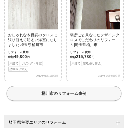
おしゃれな木目調のクロスに
場所ごと異なったデザインク
張り替えて明るい洋室になり
ロスでこだわりのリフォー
ました|埼玉県桶川市
ム|埼玉県桶川市
リフォーム費用
リフォーム費用
49,800
215,780
総額
円
総額
円
戸建て
リビング・洋室
戸建て
壁紙張り替え
壁紙張り替え
2019年05月10日公開
2014年04月04日公開
桶川市のリフォーム事例
埼玉県主要エリアのリフォーム