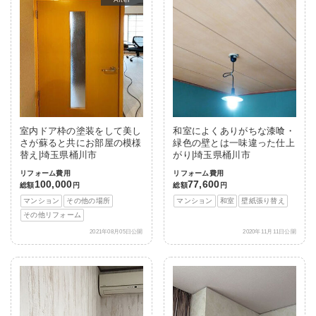
室内ドア枠の塗装をして美し
和室によくありがちな漆喰・
さが蘇ると共にお部屋の模様
緑色の壁とは一味違った仕上
替え|埼玉県桶川市
がり|埼玉県桶川市
リフォーム費用
リフォーム費用
100,000
77,600
総額
円
総額
円
マンション
その他の場所
マンション
和室
壁紙張り替え
その他リフォーム
2021年08月05日公開
2020年11月11日公開