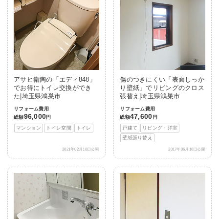
アサヒ衛陶の「エディ848」
傷のつきにくい「表面しっか
でお得にトイレ交換ができ
り壁紙」でリビングのクロス
た|埼玉県鴻巣市
張替え|埼玉県鴻巣市
リフォーム費用
リフォーム費用
96,000
47,600
総額
円
総額
円
マンション
トイレ空間
トイレ
戸建て
リビング・洋室
壁紙張り替え
2021年02月10日公開
2017年06月16日公開