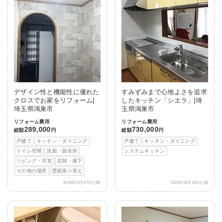
デザイン性と機能性に優れた
すみずみまで心地よさを追求
クロスでお家をリフォーム|
したキッチン「シエラ」|埼
埼玉県鴻巣市
玉県鴻巣市
リフォーム費用
リフォーム費用
289,000
730,000
総額
円
総額
円
戸建て
キッチン・ダイニング
戸建て
キッチン・ダイニング
トイレ空間
洗面・脱衣所
システムキッチン
リビング・洋室
玄関・廊下
その他の場所
壁紙張り替え
2020年03月27日公開
2021年02月10日公開