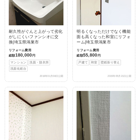
耐久性がぐんと上がって劣化
明るくなっただけでなく機能
がしにくいファンシオに交
面も高くなった和室にリフォ
換|埼玉県鴻巣市
ーム|埼玉県鴻巣市
リフォーム費用
リフォーム費用
180,000
55,800
総額
円
総額
円
マンション
洗面・脱衣所
戸建て
和室
壁紙張り替え
洗面化粧台
2016年01月08日公開
2015年05月21日公開