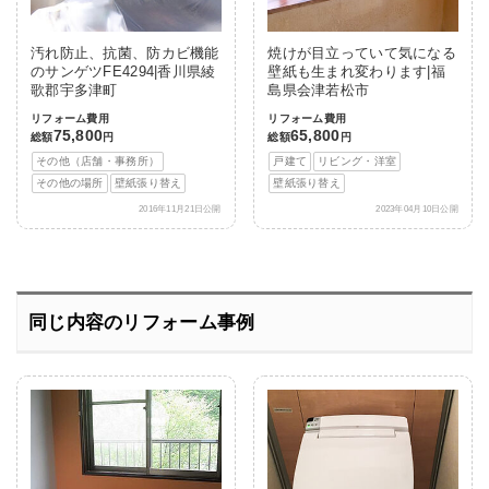
汚れ防止、抗菌、防カビ機能
焼けが目立っていて気になる
のサンゲツFE4294|香川県綾
壁紙も生まれ変わります|福
歌郡宇多津町
島県会津若松市
リフォーム費用
リフォーム費用
75,800
65,800
総額
円
総額
円
その他（店舗・事務所）
戸建て
リビング・洋室
その他の場所
壁紙張り替え
壁紙張り替え
2016年11月21日公開
2023年04月10日公開
同じ内容のリフォーム事例