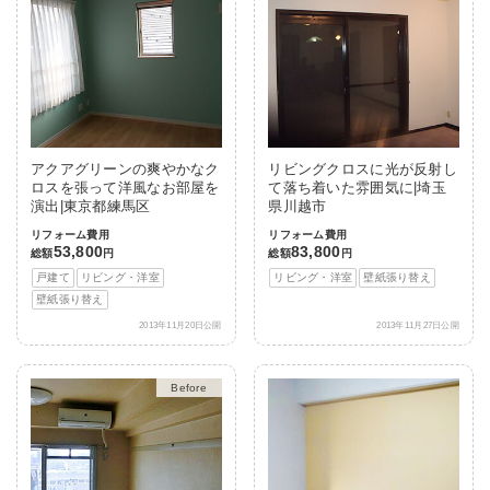
アクアグリーンの爽やかなク
リビングクロスに光が反射し
ロスを張って洋風なお部屋を
て落ち着いた雰囲気に|埼玉
演出|東京都練馬区
県川越市
リフォーム費用
リフォーム費用
53,800
83,800
総額
円
総額
円
戸建て
リビング・洋室
リビング・洋室
壁紙張り替え
壁紙張り替え
2013年11月20日公開
2013年11月27日公開
After