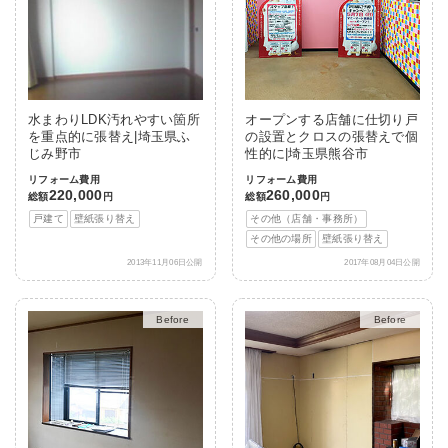
水まわりLDK汚れやすい箇所
オープンする店舗に仕切り戸
を重点的に張替え|埼玉県ふ
の設置とクロスの張替えで個
じみ野市
性的に|埼玉県熊谷市
リフォーム費用
リフォーム費用
220,000
260,000
総額
円
総額
円
戸建て
壁紙張り替え
その他（店舗・事務所）
その他の場所
壁紙張り替え
2013年11月06日公開
2017年08月04日公開
After
After