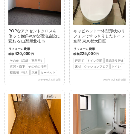
POPなアクセントクロスを
キャビネット一体型形状のリ
使って色鮮やかな宿泊施設に
フォレですっきりしたトイレ
変わる|山梨県北杜市
空間|東京都大田区
リフォーム費用
リフォーム費用
420,000
225,000
総額
円
総額
円
その他（店舗・事務所）
戸建て
トイレ空間
壁紙張り替え
玄関・廊下
その他の場所
床材
クッションフロア
トイレ
壁紙張り替え
床材
カーペット
2014年06月20日公開
2018年07月12日公開
After