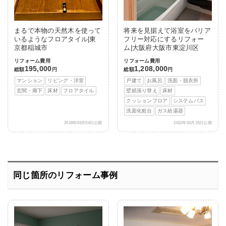
まるで本物の天然木を使って
将来を見据えて浴室をバリア
いるようなフロアタイル|東
フリー対応にするリフォー
京都稲城市
ム|大阪府大阪市東淀川区
リフォーム費用
リフォーム費用
195,000
1,208,000
総額
円
総額
円
マンション
リビング・洋室
戸建て
お風呂
洗面・脱衣所
玄関・廊下
床材
フロアタイル
壁紙張り替え
床材
クッションフロア
システムバス
洗面化粧台
ガス給湯器
2018年08月04日公開
2022年03月15日公開
同じ箇所のリフォーム事例