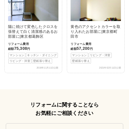
陽に焼けて変色したクロスを
黄色のアクセントカラーを取
張替えて白く清潔感のあるお
り入れたお部屋に|東京都町
部屋に|東京都葛飾区
田市
リフォーム費用
リフォーム費用
75,308
57,200
総額
円
総額
円
マンション
キッチン・ダイニング
マンション
リビング・洋室
リビング・洋室
壁紙張り替え
壁紙張り替え
2016年11月11日公開
2021年02月11日公開
リフォームに関することなら
お気軽にご相談ください