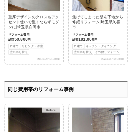
重厚デザインのクロスもアク
焦げてしまった壁を下地から
セント使いで重くならずモダ
修繕リフォーム|埼玉県久喜
ンに|埼玉県白岡市
市
リフォーム費用
リフォーム費用
59,800
181,000
総額
円
総額
円
戸建て
リビング・洋室
戸建て
キッチン・ダイニング
壁紙張り替え
壁紙張り替え
その他リフォーム
2017年09月01日公開
2023年05月09日公開
同じ費用帯のリフォーム事例
After