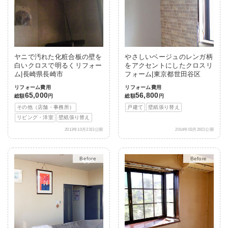
ヤニで汚れた化粧合板の壁を
やさしいベージュのレンガ柄
白いクロスで明るくリフォー
をアクセントにしたクロスリ
ム|長崎県長崎市
フォーム|東京都世田谷区
リフォーム費用
リフォーム費用
65,000
56,800
総額
円
総額
円
その他（店舗・事務所）
戸建て
壁紙張り替え
リビング・洋室
壁紙張り替え
2013年10月23日公開
2014年03月20日公開
After
After