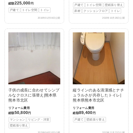
225,000
総額
円
戸建て
トイレ空間
壁紙張り替え
戸建て
トイレ空間
トイレ
床材
クッションフロア
トイレ
2016年01月04日公開
2015年10月26日公開
子供の成長に合わせてシンプ
縦ラインのある清潔感とナチ
ルなクロスに張替え|熊本県
ュラルさが共存したトイレ|
熊本市北区
熊本県熊本市北区
リフォーム費用
リフォーム費用
50,800
89,400
総額
円
総額
円
マンション
リビング・洋室
戸建て
壁紙張り替え
壁紙張り替え
2015年04月10日公開
2013年11月21日公開