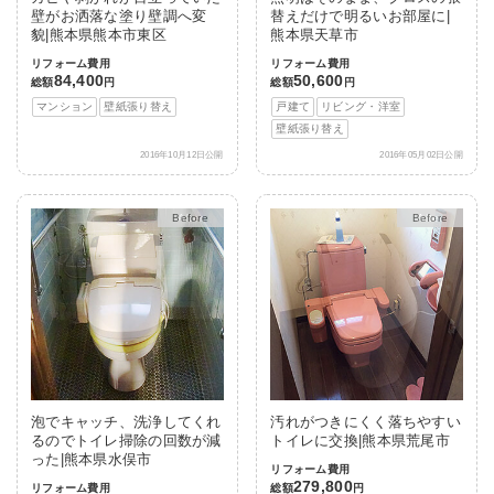
壁がお洒落な塗り壁調へ変
替えだけで明るいお部屋に|
貌|熊本県熊本市東区
熊本県天草市
リフォーム費用
リフォーム費用
84,400
50,600
総額
円
総額
円
マンション
壁紙張り替え
戸建て
リビング・洋室
壁紙張り替え
2016年10月12日公開
2016年05月02日公開
After
After
泡でキャッチ、洗浄してくれ
汚れがつきにくく落ちやすい
るのでトイレ掃除の回数が減
トイレに交換|熊本県荒尾市
った|熊本県水俣市
リフォーム費用
279,800
リフォーム費用
総額
円