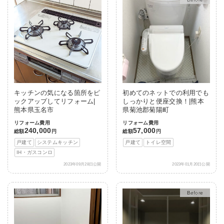
キッチンの気になる箇所をピ
初めてのネットでの利用でも
ックアップしてリフォーム|
しっかりと便座交換！|熊本
熊本県玉名市
県菊池郡菊陽町
リフォーム費用
リフォーム費用
240,000
57,000
総額
円
総額
円
戸建て
システムキッチン
戸建て
トイレ空間
IH・ガスコンロ
2023年09月28日公開
2023年01月20日公開
After