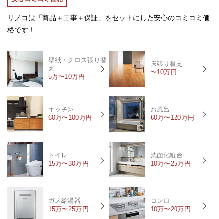
リノコは「商品＋工事＋保証」をセットにした安心のコミコミ価
格です！
壁紙・クロス張り替
床張り替え
え
〜10万円
5万〜10万円
キッチン
お風呂
60万〜100万円
60万〜120万円
トイレ
洗面化粧台
15万〜30万円
10万〜25万円
ガス給湯器
コンロ
15万〜25万円
10万〜20万円