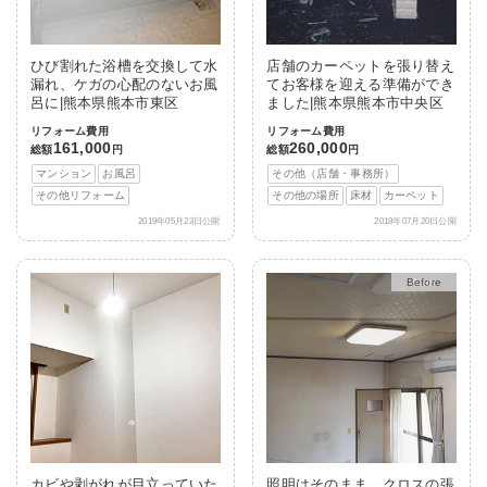
ひび割れた浴槽を交換して水
店舗のカーペットを張り替え
漏れ、ケガの心配のないお風
てお客様を迎える準備ができ
呂に|熊本県熊本市東区
ました|熊本県熊本市中央区
リフォーム費用
リフォーム費用
161,000
260,000
総額
円
総額
円
マンション
お風呂
その他（店舗・事務所）
その他リフォーム
その他の場所
床材
カーペット
2019年05月23日公開
2018年07月20日公開
After
カビや剥がれが目立っていた
照明はそのまま、クロスの張