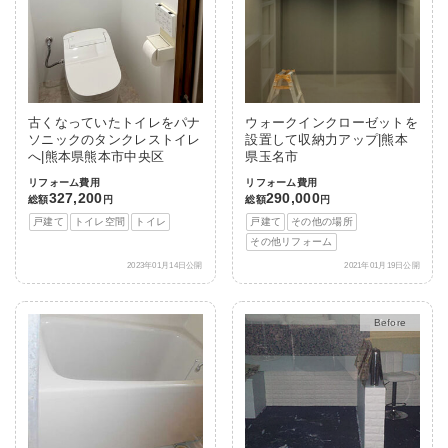
古くなっていたトイレをパナ
ウォークインクローゼットを
ソニックのタンクレストイレ
設置して収納力アップ|熊本
へ|熊本県熊本市中央区
県玉名市
リフォーム費用
リフォーム費用
327,200
290,000
総額
円
総額
円
戸建て
トイレ空間
トイレ
戸建て
その他の場所
その他リフォーム
2023年01月14日公開
2021年01月19日公開
After