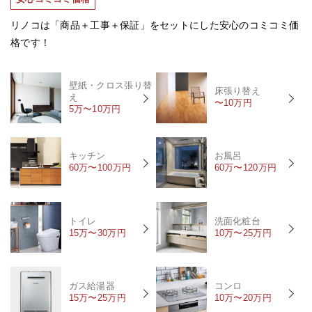
リノコは「商品＋工事＋保証」をセットにした安心のコミコミ価
格です！
壁紙・クロス張り替
床張り替え
え
〜10万円
5万〜10万円
キッチン
お風呂
60万〜100万円
60万〜120万円
トイレ
洗面化粧台
15万〜30万円
10万〜25万円
ガス給湯器
コンロ
15万〜25万円
10万〜20万円