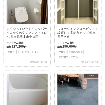
古くなっていたトイレをパナ
ウォークインクローゼットを
ソニックのタンクレストイレ
設置して収納力アップ|熊本
へ|熊本県熊本市中央区
県玉名市
リフォーム費用
リフォーム費用
327,200
290,000
総額
円
総額
円
戸建て
トイレ空間
トイレ
戸建て
その他の場所
その他リフォーム
2023年01月14日公開
2021年01月19日公開
After