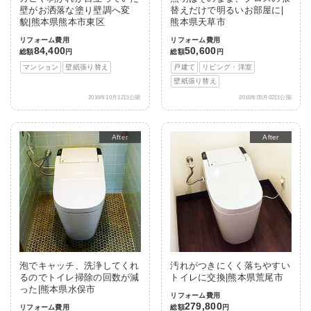
壁がお洒落な塗り壁調へ変
替えだけで明るいお部屋に|
貌|熊本県熊本市東区
熊本県天草市
リフォーム費用
リフォーム費用
84,400
50,600
総額
円
総額
円
マンション
壁紙張り替え
戸建て
リビング・洋室
壁紙張り替え
2016年10月12日公開
2016年05月02日公開
After
After
泡でキャッチ、洗浄してくれ
汚れがつきにくく落ちやすい
るのでトイレ掃除の回数が減
トイレに交換|熊本県荒尾市
った|熊本県水俣市
リフォーム費用
279,800
リフォーム費用
総額
円