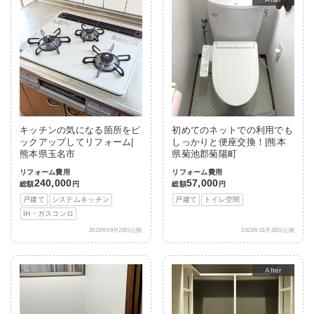
キッチンの気になる箇所をピ
初めてのネットでの利用でも
ックアップしてリフォーム|
しっかりと便座交換！|熊本
熊本県玉名市
県菊池郡菊陽町
リフォーム費用
リフォーム費用
240,000
57,000
総額
円
総額
円
戸建て
システムキッチン
戸建て
トイレ空間
IH・ガスコンロ
2023年09月28日公開
2023年01月20日公開
After