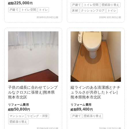
225,000
総額
円
戸建て
トイレ空間
壁紙張り替え
戸建て
トイレ空間
トイレ
床材
クッションフロア
トイレ
2016年01月04日公開
2015年10月26日公開
子供の成長に合わせてシンプ
縦ラインのある清潔感とナチ
ルなクロスに張替え|熊本県
ュラルさが共存したトイレ|
熊本市北区
熊本県熊本市北区
リフォーム費用
リフォーム費用
50,800
89,400
総額
円
総額
円
マンション
リビング・洋室
戸建て
壁紙張り替え
壁紙張り替え
2015年04月10日公開
2013年11月21日公開