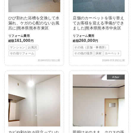
ひび割れた浴槽を交換して水
店舗のカーペットを張り替え
漏れ、ケガの心配のないお風
てお客様を迎える準備ができ
呂に|熊本県熊本市東区
ました|熊本県熊本市中央区
リフォーム費用
リフォーム費用
161,000
260,000
総額
円
総額
円
マンション
お風呂
その他（店舗・事務所）
その他リフォーム
その他の場所
床材
カーペット
2019年05月23日公開
2018年07月20日公開
After
カビや剥がれが目立っていた
照明はそのまま、クロスの張