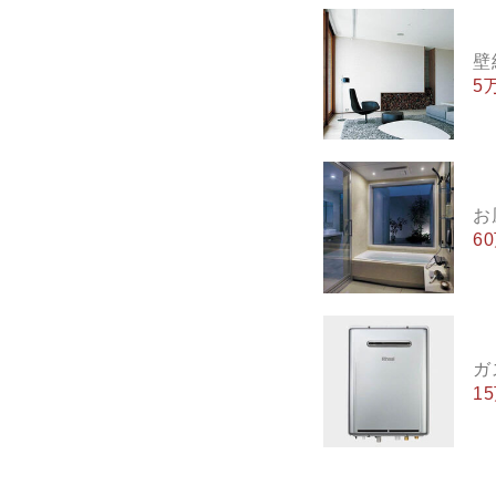
壁
5
お
6
ガ
1