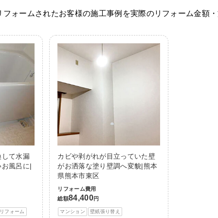
リフォームされたお客様の施工事例を実際のリフォーム金額・
換して水漏
カビや剥がれが目立っていた壁
お風呂に|
がお洒落な塗り壁調へ変貌|熊本
県熊本市東区
リフォーム費用
84,400
総額
円
リフォーム
マンション
壁紙張り替え