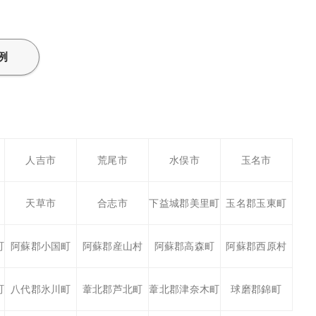
例
人吉市
荒尾市
水俣市
玉名市
天草市
合志市
下益城郡美里町
玉名郡玉東町
町
阿蘇郡小国町
阿蘇郡産山村
阿蘇郡高森町
阿蘇郡西原村
町
八代郡氷川町
葦北郡芦北町
葦北郡津奈木町
球磨郡錦町