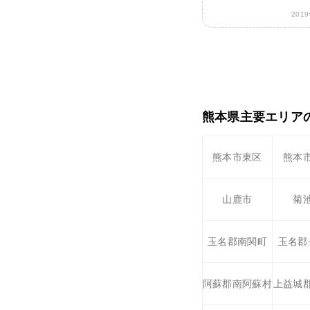
201
熊本県主要エリア
熊本市東区
熊本
山鹿市
菊
玉名郡南関町
玉名郡
阿蘇郡南阿蘇村
上益城