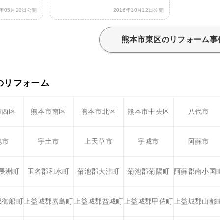
9年05月23日公開
2016年10月12日公開
熊本市東区のリフォーム事
のリフォーム
市西区
熊本市南区
熊本市北区
熊本市中央区
八代市
池市
宇土市
上天草市
宇城市
阿蘇市
長洲町
玉名郡和水町
菊池郡大津町
菊池郡菊陽町
阿蘇郡南小国
郡御船町
上益城郡嘉島町
上益城郡益城町
上益城郡甲佐町
上益城郡山都