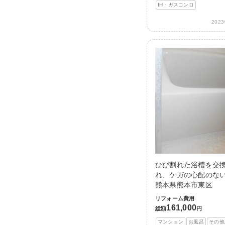
IH・ガスコンロ
202
ひび割れた浴槽を交
れ、ケガの心配のない
熊本県熊本市東区
リフォーム費用
161,000
総額
円
マンション
お風呂
その他