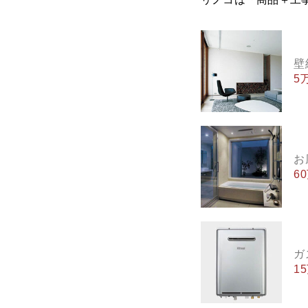
壁
5
お
6
ガ
1