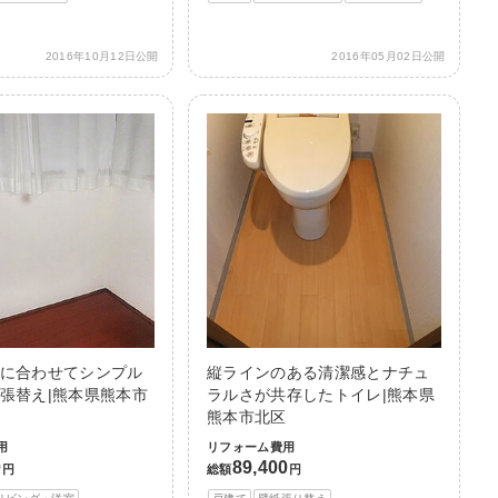
2016年10月12日公開
2016年05月02日公開
に合わせてシンプル
縦ラインのある清潔感とナチュ
張替え|熊本県熊本市
ラルさが共存したトイレ|熊本県
熊本市北区
用
リフォーム費用
0
89,400
円
総額
円