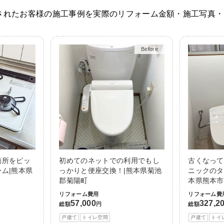
されたお客様の施工事例を実際のリフォーム金額・施工写真・
Before
After
箇所をピッ
初めてのネットでの利用でもし
古くなって
ム|熊本県
っかりと便座交換！|熊本県菊池
ニックのタ
郡菊陽町
本県熊本市
リフォーム費用
リフォーム費
57,000
327,2
総額
円
総額
戸建て
トイレ空間
戸建て
トイ