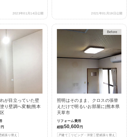
2023年01月14日公開
2021年01月19日公開
Before
After
れが目立っていた壁
照明はそのまま、クロスの張替
塗り壁調へ変貌|熊本
えだけで明るいお部屋に|熊本県
区
天草市
用
リフォーム費用
0
50,600
円
総額
円
壁紙張り替え
戸建て
リビング・洋室
壁紙張り替え