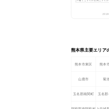
戸建て
トイレ空間
トイレ
201
熊本県主要エリア
熊本市東区
熊本
山鹿市
菊
玉名郡南関町
玉名郡
阿蘇郡南阿蘇村
上益城