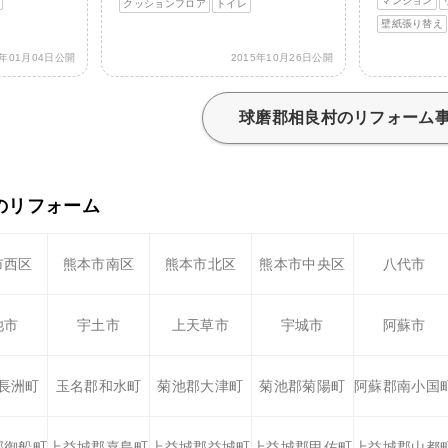
マンション
クッションフロア
トイレ
壁紙張り替え
6年01月04日公開
2015年10月26日公開
球磨郡相良村のリフォーム
のリフォーム
市西区
熊本市南区
熊本市北区
熊本市中央区
八代市
池市
宇土市
上天草市
宇城市
阿蘇市
長洲町
玉名郡和水町
菊池郡大津町
菊池郡菊陽町
阿蘇郡南小国
郡御船町
上益城郡嘉島町
上益城郡益城町
上益城郡甲佐町
上益城郡山都