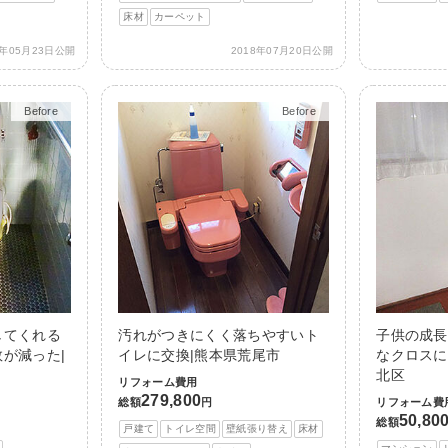
床材
カーペット
9年05月23日公開
2018年07月20日公開
Before
After
Before
After
してくれる
汚れがつきにくく落ちやすいト
子供の成長
が減った|
イレに交換|熊本県荒尾市
なクロスに
北区
リフォーム費用
279,800
総額
円
リフォーム費
50,80
総額
戸建て
トイレ空間
壁紙張り替え
床材