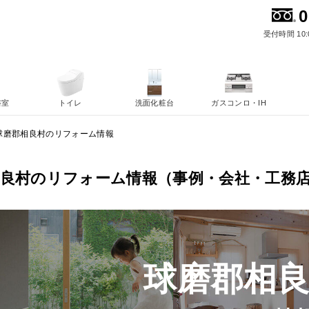
0
受付時間 10:
浴室
トイレ
洗面化粧台
ガスコンロ・IH
球磨郡相良村のリフォーム情報
相良村のリフォーム情報（事例・会社・工務
球磨郡相