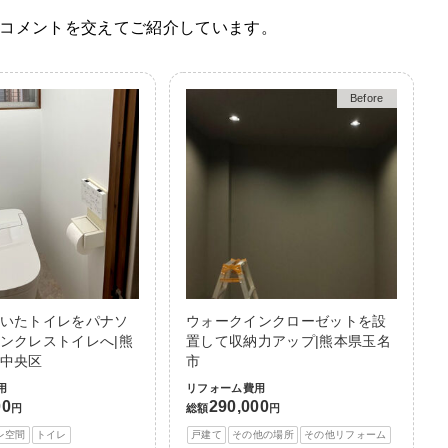
コメントを交えてご紹介しています。
Before
After
いたトイレをパナソ
ウォークインクローゼットを設
ンクレストイレへ|熊
置して収納力アップ|熊本県玉名
中央区
市
用
リフォーム費用
00
290,000
円
総額
円
レ空間
トイレ
戸建て
その他の場所
その他リフォーム