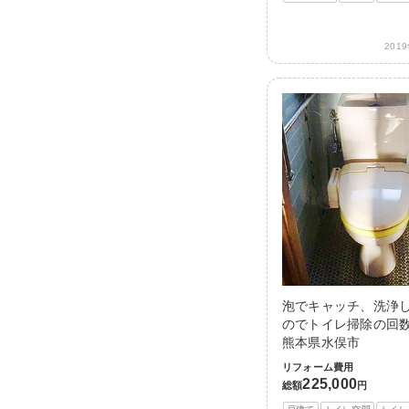
201
泡でキャッチ、洗浄
のでトイレ掃除の回数
熊本県水俣市
リフォーム費用
225,000
総額
円