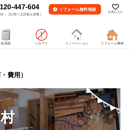
120-447-604
リフォーム
無料相談
お気に入り
00 ～ 21:00（土日祝も営業）
給湯器
シロアリ
リノベーション
リフォーム事例
店・費用）
良村