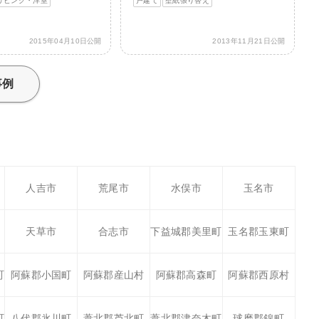
リビング・洋室
戸建て
壁紙張り替え
2015年04月10日公開
2013年11月21日公開
事例
人吉市
荒尾市
水俣市
玉名市
天草市
合志市
下益城郡美里町
玉名郡玉東町
町
阿蘇郡小国町
阿蘇郡産山村
阿蘇郡高森町
阿蘇郡西原村
町
八代郡氷川町
葦北郡芦北町
葦北郡津奈木町
球磨郡錦町