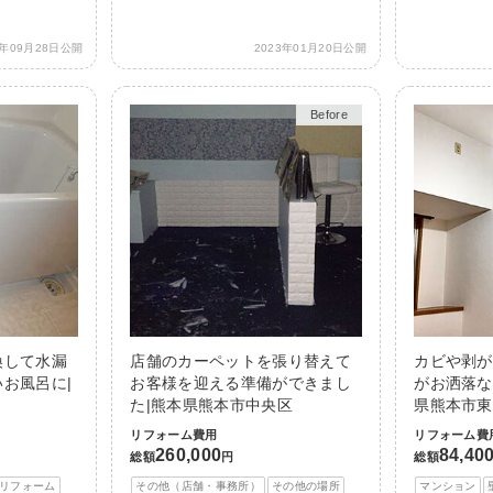
3年09月28日公開
2023年01月20日公開
Before
After
換して水漏
店舗のカーペットを張り替えて
カビや剥が
お風呂に|
お客様を迎える準備ができまし
がお洒落な
た|熊本県熊本市中央区
県熊本市東
リフォーム費用
リフォーム費
260,000
84,40
総額
円
総額
リフォーム
その他（店舗・事務所）
その他の場所
マンション