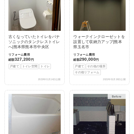
古くなっていたトイレをパナ
ウォークインクローゼットを
ソニックのタンクレストイレ
設置して収納力アップ|熊本
へ|熊本県熊本市中央区
県玉名市
リフォーム費用
リフォーム費用
327,200
290,000
総額
円
総額
円
戸建て
トイレ空間
トイレ
戸建て
その他の場所
その他リフォーム
2023年01月14日公開
2021年01月19日公開
After