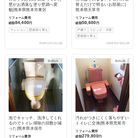
壁がお洒落な塗り壁調へ変
替えだけで明るいお部屋に|
貌|熊本県熊本市東区
熊本県天草市
リフォーム費用
リフォーム費用
84,400
50,600
総額
円
総額
円
マンション
壁紙張り替え
戸建て
リビング・洋室
壁紙張り替え
2016年10月12日公開
2016年05月02日公開
After
After
泡でキャッチ、洗浄してくれ
汚れがつきにくく落ちやすい
るのでトイレ掃除の回数が減
トイレに交換|熊本県荒尾市
った|熊本県水俣市
リフォーム費用
279,800
リフォーム費用
総額
円