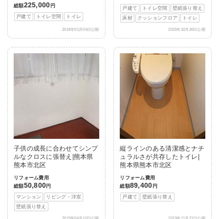
225,000
総額
円
戸建て
トイレ空間
壁紙張り替え
戸建て
トイレ空間
トイレ
床材
クッションフロア
トイレ
2016年01月04日公開
2015年10月26日公開
子供の成長に合わせてシンプ
縦ラインのある清潔感とナチ
ルなクロスに張替え|熊本県
ュラルさが共存したトイレ|
熊本市北区
熊本県熊本市北区
リフォーム費用
リフォーム費用
50,800
89,400
総額
円
総額
円
マンション
リビング・洋室
戸建て
壁紙張り替え
壁紙張り替え
2015年04月10日公開
2013年11月21日公開