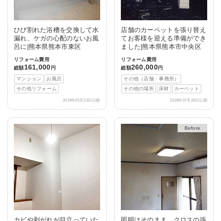
ひび割れた浴槽を交換して水
店舗のカーペットを張り替え
漏れ、ケガの心配のないお風
てお客様を迎える準備ができ
呂に|熊本県熊本市東区
ました|熊本県熊本市中央区
リフォーム費用
リフォーム費用
161,000
260,000
総額
円
総額
円
マンション
お風呂
その他（店舗・事務所）
その他リフォーム
その他の場所
床材
カーペット
2019年05月23日公開
2018年07月20日公開
After
カビや剥がれが目立っていた
照明はそのまま、クロスの張