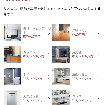
リノコは「商品＋工事＋保証」をセットにした安心のコミコミ価
格です！
壁紙・クロス張り替
床張り替え
え
〜10万円
5万〜10万円
キッチン
お風呂
60万〜100万円
60万〜120万円
トイレ
洗面化粧台
15万〜30万円
10万〜25万円
ガス給湯器
コンロ
15万〜25万円
10万〜20万円