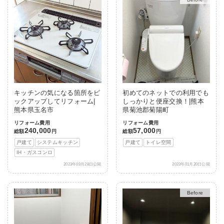
キッチンの気になる箇所をピ
初めてのネットでの利用でも
ックアップしてリフォーム|
しっかりと便座交換！|熊本
熊本県玉名市
県菊池郡菊陽町
リフォーム費用
リフォーム費用
240,000
57,000
総額
円
総額
円
戸建て
システムキッチン
戸建て
トイレ空間
IH・ガスコンロ
2023年09月28日公開
2023年01月20日公開
After