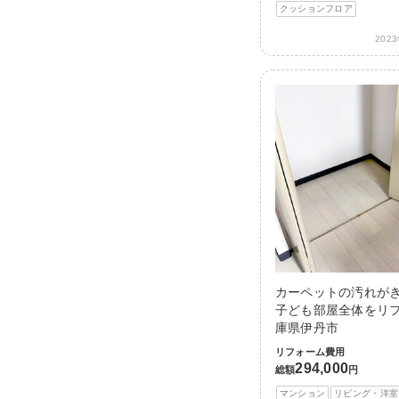
クッションフロア
202
カーペットの汚れが
子ども部屋全体をリフ
庫県伊丹市
リフォーム費用
294,000
総額
円
マンション
リビング・洋室