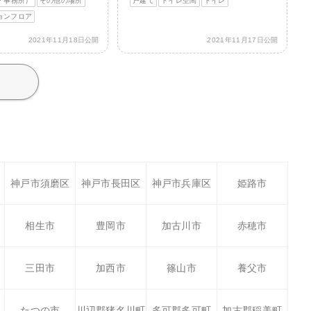
・事務所）
その他の場所
戸建て
トイレ空間
トイレ
ョンフロア
2021年11月18日公開
2021年11月17日公開
神戸市須磨区
神戸市長田区
神戸市兵庫区
姫路市
相生市
豊岡市
加古川市
赤穂市
三田市
加西市
篠山市
養父市
たつの市
川辺郡猪名川町
多可郡多可町
加古郡稲美町