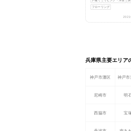
戸建て
リビング・洋室
床
フローリング
202
兵庫県主要エリア
神戸市灘区
神戸市
尼崎市
明
西脇市
宝
丹波市
南あ