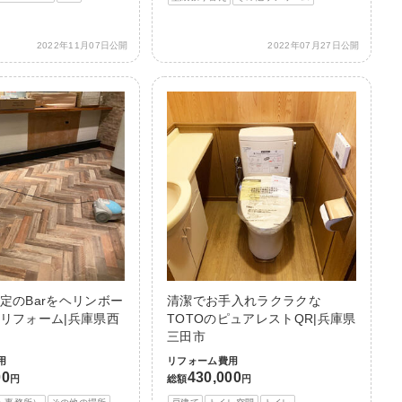
2022年11月07日公開
2022年07月27日公開
定のBarをヘリンボー
清潔でお手入れラクラクな
リフォーム|兵庫県西
TOTOのピュアレストQR|兵庫県
三田市
用
リフォーム費用
00
430,000
円
総額
円