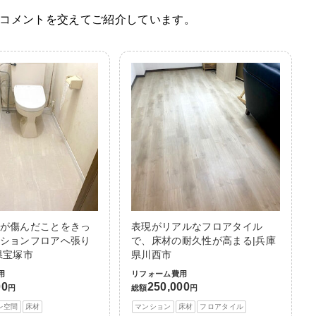
コメントを交えてご紹介しています。
が傷んだことをきっ
表現がリアルなフロアタイル
ションフロアへ張り
で、床材の耐久性が高まる|兵庫
県宝塚市
県川西市
用
リフォーム費用
00
250,000
円
総額
円
レ空間
床材
マンション
床材
フロアタイル