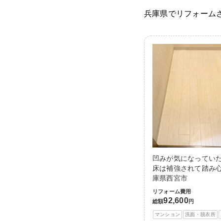
兵庫県でリフォーム
凹みが気になってい
床は補強されて踏み心
庫県西宮市
リフォーム費用
92,600
総額
円
マンション
洗面・脱衣所