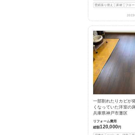
壁紙張り替え
床材
フロー
202
一部割れたりカビが
くなっていた洋室の床
兵庫県神戸市灘区
リフォーム費用
120,000
総額
円