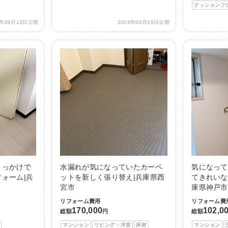
クッションフ
3年09月13日公開
2023年06月20日公開
きっかけで
水漏れが気になっていたカーペ
気になって
ォーム|兵
ットを新しく張り替え|兵庫県西
てきれいな
宮市
庫県神戸市
リフォーム費用
リフォーム費
170,000
102,0
総額
円
総額
マンション
リビング・洋室
床材
マンション