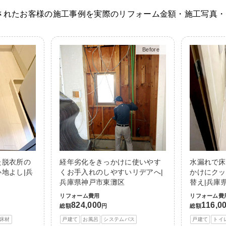
されたお客様の施工事例を実際のリフォーム金額・施工写真・
Before
After
た脱衣所の
経年劣化をきっかけに使いやす
水漏れで床
地よし|兵
くお手入れのしやすいリデアへ|
かけにクッ
兵庫県神戸市東灘区
替え|兵庫
リフォーム費用
リフォーム費
824,000
116,0
総額
円
総額
床材
戸建て
お風呂
システムバス
戸建て
トイ