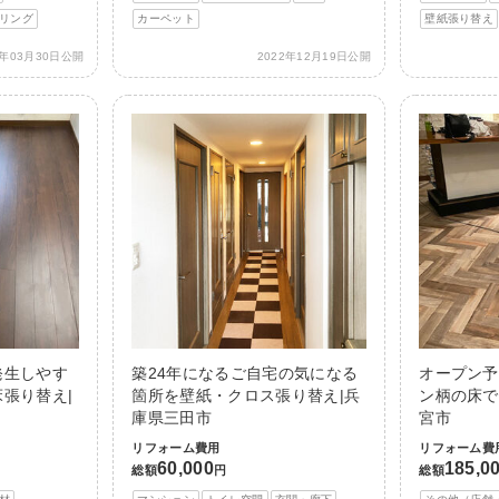
リング
カーペット
壁紙張り替え
3年03月30日公開
2022年12月19日公開
発生しやす
築24年になるご自宅の気になる
オープン予
張り替え|
箇所を壁紙・クロス張り替え|兵
ン柄の床で
庫県三田市
宮市
リフォーム費用
リフォーム費
60,000
185,0
総額
円
総額