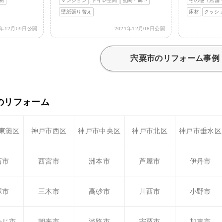
材
マンション
トイレ空間
玄関・廊下
その他（店舗
壁紙張り替え
床材
クッシ
1年12月09日公開
2021年12月08日公開
宍粟市のリフォーム事例
のリフォーム
東灘区
神戸市西区
神戸市中央区
神戸市北区
神戸市垂水区
石市
西宮市
洲本市
芦屋市
伊丹市
塚市
三木市
高砂市
川西市
小野市
わじ市
朝来市
淡路市
宍粟市
加東市