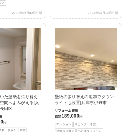
ロア
2023年05月02日公開
2023年04月10日公開
いた壁紙を張り替え
壁紙の張り替えの追加でダウン
空間へよみがえる|兵
ライトも設置|兵庫県伊丹市
長田区
リフォーム費用
189,000
用
総額
円
00
円
マンション
リビング・洋室
洗面・脱衣所
和室
壁紙張り替え
その他リフォーム