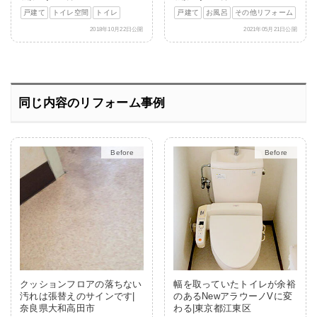
戸建て
トイレ空間
トイレ
戸建て
お風呂
その他リフォーム
2018年10月22日公開
2021年05月21日公開
同じ内容のリフォーム事例
After
After
クッションフロアの落ちない
幅を取っていたトイレが余裕
汚れは張替えのサインです|
のあるNewアラウーノVに変
奈良県大和高田市
わる|東京都江東区