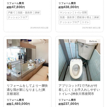
リフォーム費用
リフォーム費用
47,800
438,000
総額
円
総額
円
戸建て
洗面・脱衣所
床材
マンション
トイレ空間
クッションフロア
洗面・脱衣所
壁紙張り替え
床材
クッションフロア
トイレ
2014年06月30日公開
2017年08月18日公開
After
リフォームをしてより一層快
アプリコットF1で汚れが付
適な我が家になりました|東
着しにくくお手入れしやすい
京都港区
トイレへ|神奈川県座間市
リフォーム費用
リフォーム費用
1,480,000
237,000
総額
円
総額
円