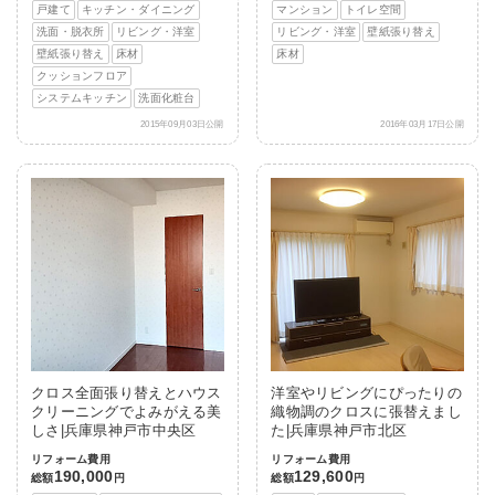
戸建て
キッチン・ダイニング
マンション
トイレ空間
洗面・脱衣所
リビング・洋室
リビング・洋室
壁紙張り替え
壁紙張り替え
床材
床材
クッションフロア
システムキッチン
洗面化粧台
2015年09月03日公開
2016年03月17日公開
クロス全面張り替えとハウス
洋室やリビングにぴったりの
クリーニングでよみがえる美
織物調のクロスに張替えまし
しさ|兵庫県神戸市中央区
た|兵庫県神戸市北区
リフォーム費用
リフォーム費用
190,000
129,600
総額
円
総額
円