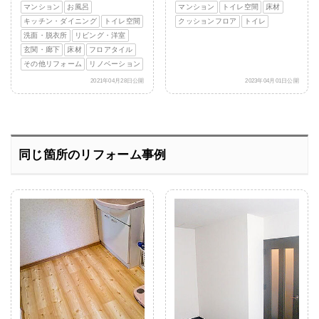
マンション
お風呂
マンション
トイレ空間
床材
キッチン・ダイニング
トイレ空間
クッションフロア
トイレ
洗面・脱衣所
リビング・洋室
玄関・廊下
床材
フロアタイル
その他リフォーム
リノベーション
2021年04月28日公開
2023年04月01日公開
同じ箇所のリフォーム事例