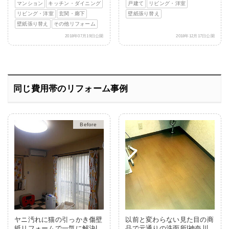
マンション
キッチン・ダイニング
戸建て
リビング・洋室
リビング・洋室
玄関・廊下
壁紙張り替え
壁紙張り替え
その他リフォーム
2018年07月19日公開
2018年12月17日公開
同じ費用帯のリフォーム事例
After
ヤニ汚れに猫の引っかき傷壁
以前と変わらない見た目の商
紙リフォームで一気に解決|
品で元通りの洗面所|神奈川