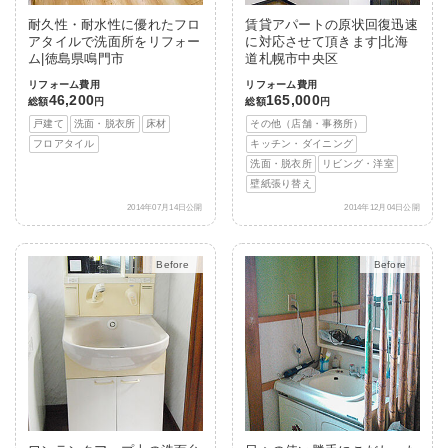
耐久性・耐水性に優れたフロ
賃貸アパートの原状回復迅速
アタイルで洗面所をリフォー
に対応させて頂きます|北海
ム|徳島県鳴門市
道札幌市中央区
リフォーム費用
リフォーム費用
46,200
165,000
総額
円
総額
円
戸建て
洗面・脱衣所
床材
その他（店舗・事務所）
フロアタイル
キッチン・ダイニング
洗面・脱衣所
リビング・洋室
壁紙張り替え
2014年07月14日公開
2014年12月04日公開
After
After