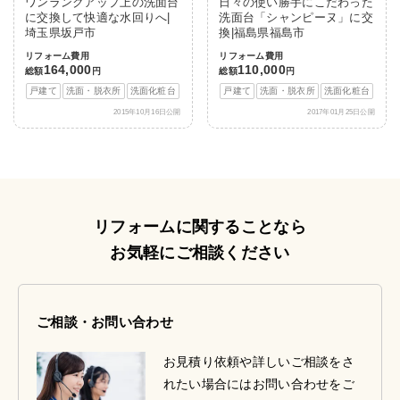
ワンランクアップ上の洗面台
日々の使い勝手にこだわった
に交換して快適な水回りへ|
洗面台「シャンピーヌ」に交
埼玉県坂戸市
換|福島県福島市
リフォーム費用
リフォーム費用
164,000
110,000
総額
円
総額
円
戸建て
洗面・脱衣所
洗面化粧台
戸建て
洗面・脱衣所
洗面化粧台
2015年10月16日公開
2017年01月25日公開
リフォームに関することなら
お気軽にご相談ください
ご相談・お問い合わせ
お見積り依頼や詳しいご相談をさ
れたい場合にはお問い合わせをご