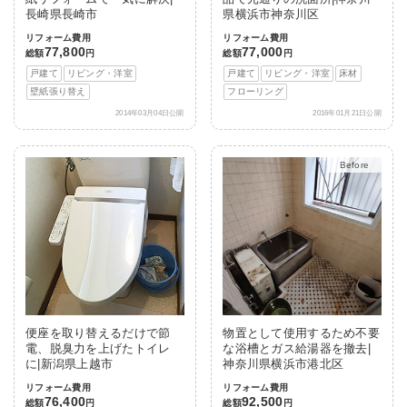
長崎県長崎市
県横浜市神奈川区
リフォーム費用
リフォーム費用
77,800
77,000
総額
円
総額
円
戸建て
リビング・洋室
戸建て
リビング・洋室
床材
壁紙張り替え
フローリング
2014年03月04日公開
2016年01月21日公開
After
便座を取り替えるだけで節
物置として使用するため不要
電、脱臭力を上げたトイレ
な浴槽とガス給湯器を撤去|
に|新潟県上越市
神奈川県横浜市港北区
リフォーム費用
リフォーム費用
76,400
92,500
総額
円
総額
円