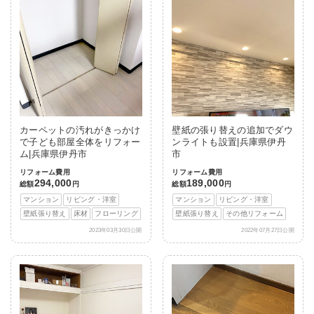
カーペットの汚れがきっかけ
壁紙の張り替えの追加でダウ
で子ども部屋全体をリフォー
ンライトも設置|兵庫県伊丹
ム|兵庫県伊丹市
市
リフォーム費用
リフォーム費用
294,000
189,000
総額
円
総額
円
マンション
リビング・洋室
マンション
リビング・洋室
壁紙張り替え
床材
フローリング
壁紙張り替え
その他リフォーム
2023年03月30日公開
2022年07月27日公開