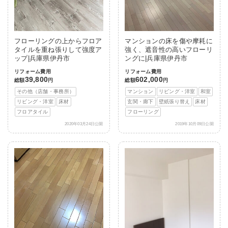
フローリングの上からフロア
マンションの床を傷や摩耗に
タイルを重ね張りして強度ア
強く、遮音性の高いフローリ
ップ|兵庫県伊丹市
ングに|兵庫県伊丹市
リフォーム費用
リフォーム費用
39,800
602,000
総額
円
総額
円
その他（店舗・事務所）
マンション
リビング・洋室
和室
リビング・洋室
床材
玄関・廊下
壁紙張り替え
床材
フロアタイル
フローリング
2020年03月24日公開
2019年10月09日公開