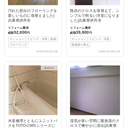
汚れた部分のフローリングを
既存のクロスを張替えて、シ
新しいものに張替えました|
ンプルで明るい洋室になりま
兵庫県伊丹市
した|兵庫県伊丹市
リフォーム費用
リフォーム費用
52,800
39,800
総額
円
総額
円
マンション
リビング・洋室
床材
マンション
リビング・洋室
フローリング
壁紙張り替え
2019年06月28日公開
2019年05月28日公開
After
水道修理とともにユニットバ
湿気が多い空間に吸放湿のク
スをTOTOのWSシリーズに
ロスで爽やかに演出|兵庫県