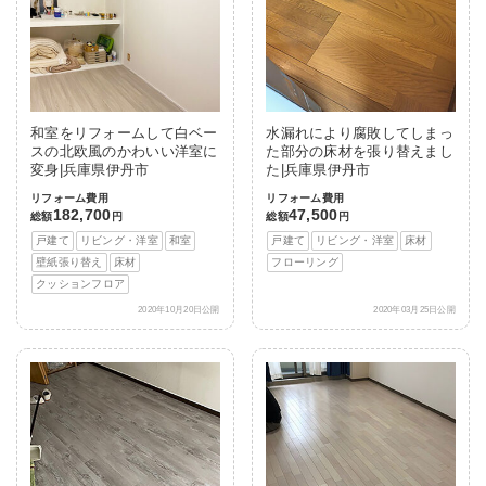
和室をリフォームして白ベー
水漏れにより腐敗してしまっ
スの北欧風のかわいい洋室に
た部分の床材を張り替えまし
変身|兵庫県伊丹市
た|兵庫県伊丹市
リフォーム費用
リフォーム費用
182,700
47,500
総額
円
総額
円
戸建て
リビング・洋室
和室
戸建て
リビング・洋室
床材
壁紙張り替え
床材
フローリング
クッションフロア
2020年10月20日公開
2020年03月25日公開