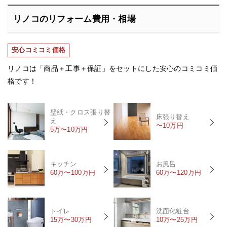
リノコのリフォーム費用・相場
安心コミコミ価格
リノコは「商品＋工事＋保証」をセットにした安心のコミコミ価
格です！
壁紙・クロス張り替
床張り替え
え
〜10万円
5万〜10万円
キッチン
お風呂
60万〜100万円
60万〜120万円
トイレ
洗面化粧台
15万〜30万円
10万〜25万円