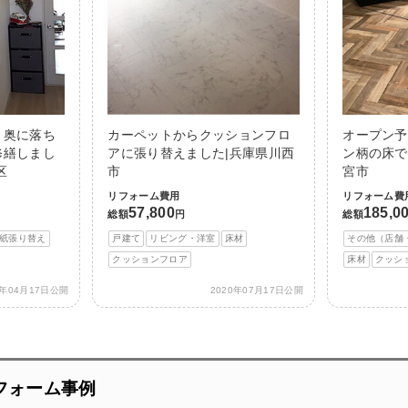
と奥に落ち
カーペットからクッションフロ
オープン予
修繕しまし
アに張り替えました|兵庫県川西
ン柄の床で
区
市
宮市
リフォーム費用
リフォーム費
57,800
185,0
総額
円
総額
紙張り替え
戸建て
リビング・洋室
床材
その他（店舗
クッションフロア
床材
クッシ
0年04月17日公開
2020年07月17日公開
フォーム事例