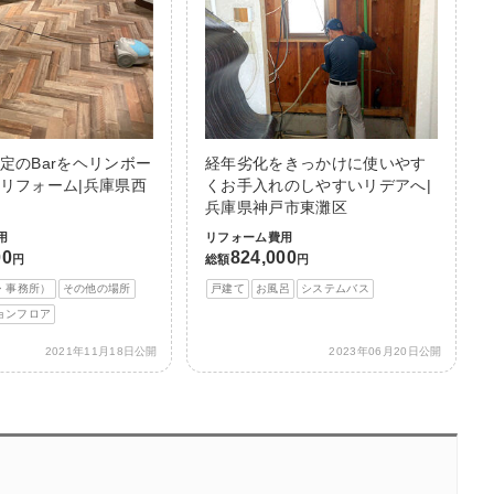
定のBarをヘリンボー
経年劣化をきっかけに使いやす
リフォーム|兵庫県西
くお手入れのしやすいリデアへ|
兵庫県神戸市東灘区
用
リフォーム費用
00
824,000
円
総額
円
・事務所）
その他の場所
戸建て
お風呂
システムバス
ョンフロア
2021年11月18日公開
2023年06月20日公開