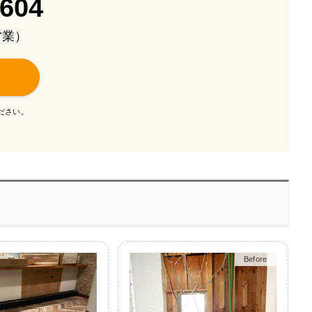
-604
も営業）
ださい。
Before
After