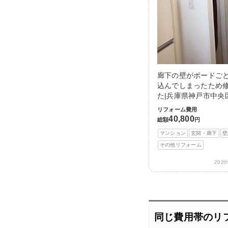
廊下の壁がボードご
込んでしまったため
た|兵庫県神戸市中央
リフォーム費用
40,800
総額
円
マンション
玄関・廊下
壁
その他リフォーム
202
同じ費用帯のリ