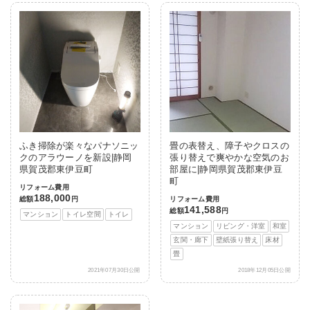
ふき掃除が楽々なパナソニッ
畳の表替え、障子やクロスの
クのアラウーノを新設|静岡
張り替えで爽やかな空気のお
県賀茂郡東伊豆町
部屋に|静岡県賀茂郡東伊豆
町
リフォーム費用
188,000
総額
円
リフォーム費用
141,588
総額
円
マンション
トイレ空間
トイレ
マンション
リビング・洋室
和室
玄関・廊下
壁紙張り替え
床材
畳
2021年07月30日公開
2018年12月05日公開