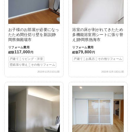
お子様のお部屋が必要になっ
浴室の床が剥がれてきたため
たため間仕切り壁を新設|静
多機能浴室用シートに張り替
岡県御殿場市
え|静岡県熱海市
リフォーム費用
リフォーム費用
117,000
79,800
総額
円
総額
円
戸建て
リビング・洋室
戸建て
お風呂
その他リフォーム
壁紙張り替え
その他リフォーム
2021年12月21日公開
2021年12月13日公開