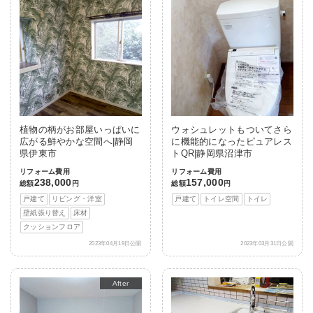
植物の柄がお部屋いっぱいに
ウォシュレットもついてさら
広がる鮮やかな空間へ|静岡
に機能的になったピュアレス
県伊東市
トQR|静岡県沼津市
リフォーム費用
リフォーム費用
238,000
157,000
総額
円
総額
円
戸建て
リビング・洋室
戸建て
トイレ空間
トイレ
壁紙張り替え
床材
クッションフロア
2023年04月19日公開
2023年03月31日公開
After