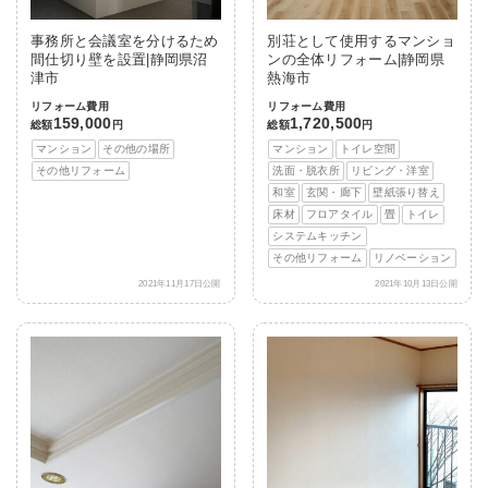
事務所と会議室を分けるため
別荘として使用するマンショ
間仕切り壁を設置|静岡県沼
ンの全体リフォーム|静岡県
津市
熱海市
リフォーム費用
リフォーム費用
159,000
1,720,500
総額
円
総額
円
マンション
その他の場所
マンション
トイレ空間
その他リフォーム
洗面・脱衣所
リビング・洋室
和室
玄関・廊下
壁紙張り替え
床材
フロアタイル
畳
トイレ
システムキッチン
その他リフォーム
リノベーション
2021年11月17日公開
2021年10月13日公開