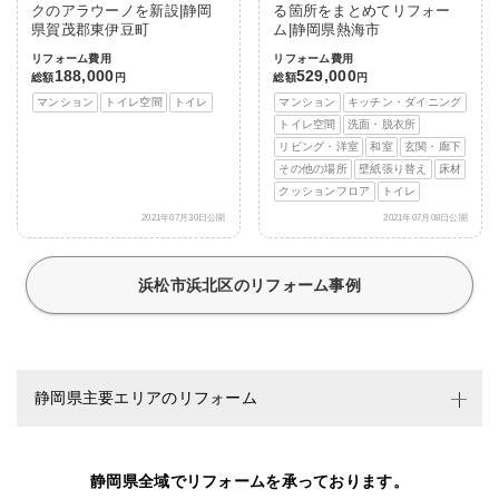
クのアラウーノを新設|静岡
る箇所をまとめてリフォー
県賀茂郡東伊豆町
ム|静岡県熱海市
リフォーム費用
リフォーム費用
188,000
529,000
総額
円
総額
円
マンション
トイレ空間
トイレ
マンション
キッチン・ダイニング
トイレ空間
洗面・脱衣所
リビング・洋室
和室
玄関・廊下
その他の場所
壁紙張り替え
床材
クッションフロア
トイレ
2021年07月30日公開
2021年07月08日公開
浜松市浜北区のリフォーム事例
静岡県主要エリアのリフォーム
静岡県全域でリフォームを承っております。