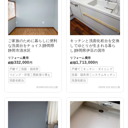
ご家族のために暮らしに便利
キッチンと洗面化粧台を交換
な洗面台をチョイス|静岡県
してゆとりが生まれる暮ら
静岡市清水区
し|静岡県伊豆の国市
リフォーム費用
リフォーム費用
332,000
1,713,000
総額
円
総額
円
戸建て
洗面・脱衣所
戸建て
キッチン・ダイニング
リビング・洋室
壁紙張り替え
洗面・脱衣所
システムキッチン
洗面化粧台
洗面化粧台
2023年03月31日公開
2021年12月22日公開