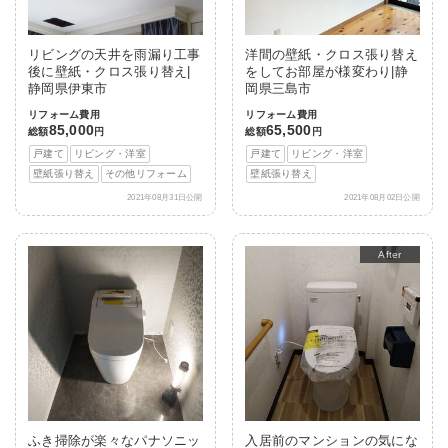
リビングの天井を雨漏り工事
洋間の壁紙・クロス張り替え
後に壁紙・クロス張り替え|
をしてお部屋が様変わり|静
静岡県伊東市
岡県三島市
リフォーム費用
リフォーム費用
85,000
65,500
総額
円
総額
円
戸建て
リビング・洋室
戸建て
リビング・洋室
壁紙張り替え
その他リフォーム
壁紙張り替え
2021年08月31日公開
2021年08月02日公開
After
ふき掃除が楽々なパナソニッ
入居前のマンションの気にな