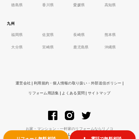
徳島県
香川県
愛媛県
高知県
九州
福岡県
佐賀県
長崎県
熊本県
大分県
宮崎県
鹿児島県
沖縄県
運営会社
|
利用規約・個人情報の取り扱い・外部送信ポリシー
|
リフォーム用語集
|
よくある質問
|
サイトマップ
お家・マンション・一軒家のリフォームならリノコ
© ZIGExN Co., Ltd. ALL RIGHTS RESERVED.
リフォーム無料相談
電話で無料相談