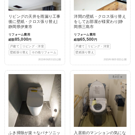
リビングの天井を雨漏り工事
洋間の壁紙・クロス張り替え
後に壁紙・クロス張り替え|
をしてお部屋が様変わり|静
静岡県伊東市
岡県三島市
リフォーム費用
リフォーム費用
85,000
65,500
総額
円
総額
円
戸建て
リビング・洋室
戸建て
リビング・洋室
壁紙張り替え
その他リフォーム
壁紙張り替え
2021年08月31日公開
2021年08月02日公開
After
ふき掃除が楽々なパナソニッ
入居前のマンションの気にな