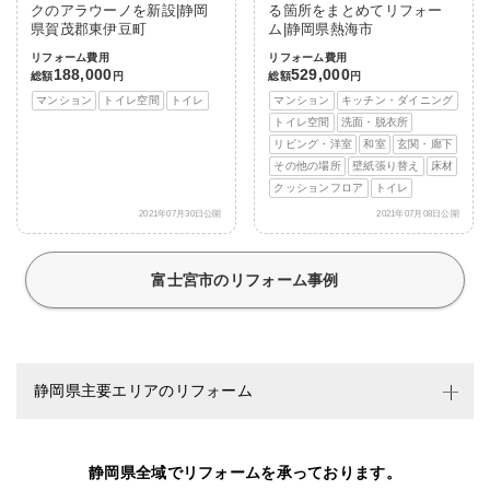
クのアラウーノを新設|静岡
る箇所をまとめてリフォー
県賀茂郡東伊豆町
ム|静岡県熱海市
リフォーム費用
リフォーム費用
188,000
529,000
総額
円
総額
円
マンション
トイレ空間
トイレ
マンション
キッチン・ダイニング
トイレ空間
洗面・脱衣所
リビング・洋室
和室
玄関・廊下
その他の場所
壁紙張り替え
床材
クッションフロア
トイレ
2021年07月30日公開
2021年07月08日公開
富士宮市のリフォーム事例
静岡県主要エリアのリフォーム
静岡県全域でリフォームを承っております。