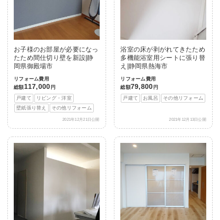
お子様のお部屋が必要になっ
浴室の床が剥がれてきたため
たため間仕切り壁を新設|静
多機能浴室用シートに張り替
岡県御殿場市
え|静岡県熱海市
リフォーム費用
リフォーム費用
117,000
79,800
総額
円
総額
円
戸建て
リビング・洋室
戸建て
お風呂
その他リフォーム
壁紙張り替え
その他リフォーム
2021年12月21日公開
2021年12月13日公開