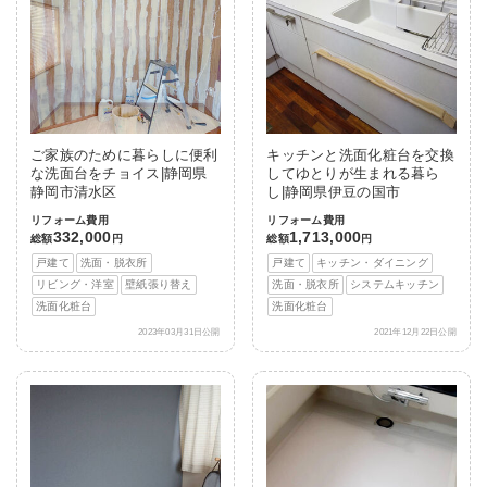
ご家族のために暮らしに便利
キッチンと洗面化粧台を交換
な洗面台をチョイス|静岡県
してゆとりが生まれる暮ら
静岡市清水区
し|静岡県伊豆の国市
リフォーム費用
リフォーム費用
332,000
1,713,000
総額
円
総額
円
戸建て
洗面・脱衣所
戸建て
キッチン・ダイニング
リビング・洋室
壁紙張り替え
洗面・脱衣所
システムキッチン
洗面化粧台
洗面化粧台
2023年03月31日公開
2021年12月22日公開