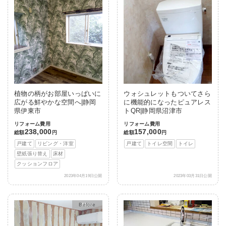
植物の柄がお部屋いっぱいに
ウォシュレットもついてさら
広がる鮮やかな空間へ|静岡
に機能的になったピュアレス
県伊東市
トQR|静岡県沼津市
リフォーム費用
リフォーム費用
238,000
157,000
総額
円
総額
円
戸建て
リビング・洋室
戸建て
トイレ空間
トイレ
壁紙張り替え
床材
クッションフロア
2023年04月19日公開
2023年03月31日公開
After