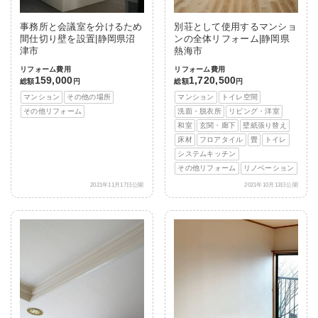
事務所と会議室を分けるため
別荘として使用するマンショ
間仕切り壁を設置|静岡県沼
ンの全体リフォーム|静岡県
津市
熱海市
リフォーム費用
リフォーム費用
159,000
1,720,500
総額
円
総額
円
マンション
その他の場所
マンション
トイレ空間
その他リフォーム
洗面・脱衣所
リビング・洋室
和室
玄関・廊下
壁紙張り替え
床材
フロアタイル
畳
トイレ
システムキッチン
その他リフォーム
リノベーション
2021年11月17日公開
2021年10月13日公開