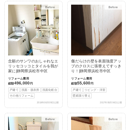
After
After
念願のサンワのおしゃれなエ
傷だらけの壁を表面強度アッ
リッセコッコとタイルを我が
プのクロスに張替えてすっき
家に|静岡県浜松市中区
り！|静岡県浜松市中区
リフォーム費用
リフォーム費用
496,000
55,600
総額
円
総額
円
戸建て
洗面・脱衣所
洗面化粧台
戸建て
リビング・洋室
その他リフォーム
壁紙張り替え
2018年08月09日公開
2017年08月04日公開
After
After