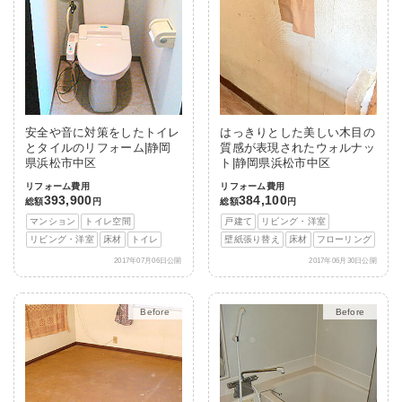
安全や音に対策をしたトイレ
はっきりとした美しい木目の
とタイルのリフォーム|静岡
質感が表現されたウォルナッ
県浜松市中区
ト|静岡県浜松市中区
リフォーム費用
リフォーム費用
393,900
384,100
総額
円
総額
円
マンション
トイレ空間
戸建て
リビング・洋室
リビング・洋室
床材
トイレ
壁紙張り替え
床材
フローリング
2017年07月06日公開
2017年06月30日公開
After
After