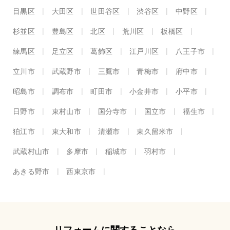
目黒区
大田区
世田谷区
渋谷区
中野区
杉並区
豊島区
北区
荒川区
板橋区
練馬区
足立区
葛飾区
江戸川区
八王子市
立川市
武蔵野市
三鷹市
青梅市
府中市
昭島市
調布市
町田市
小金井市
小平市
日野市
東村山市
国分寺市
国立市
福生市
狛江市
東大和市
清瀬市
東久留米市
武蔵村山市
多摩市
稲城市
羽村市
あきる野市
西東京市
リフォームに関することなら