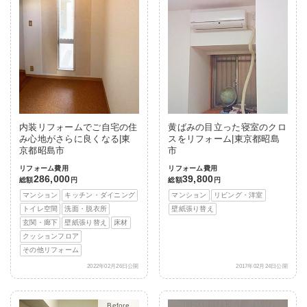
内装リフォームでご自宅の住
黄ばみの目立った寝室のクロ
み心地がさらに良くなる|東
スをリフォーム|東京都昭島
京都昭島市
市
リフォーム費用
リフォーム費用
286,000
39,800
総額
円
総額
円
マンション
キッチン・ダイニング
マンション
リビング・洋室
トイレ空間
洗面・脱衣所
壁紙張り替え
玄関・廊下
壁紙張り替え
床材
クッションフロア
その他リフォーム
2022年02月26日公開
2017年02月24日公開
After