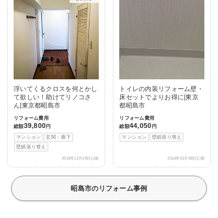
浮いてくるクロスを何とかし
トイレの内装リフォーム壁・
て欲しい！助けてリノコさ
床セットでよりお得に|東京
ん|東京都昭島市
都昭島市
リフォーム費用
リフォーム費用
39,800
44,050
総額
円
総額
円
マンション
玄関・廊下
マンション
壁紙張り替え
壁紙張り替え
2016年11月29日公開
2014年01月09日公開
昭島市のリフォーム事例