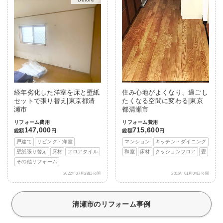
経年劣化した洋室を床と壁紙
住み心地がよくなり、過ごし
セットで張り替え|東京都清
たくなる空間に変わる|東京
瀬市
都清瀬市
リフォーム費用
リフォーム費用
147,000
715,600
総額
円
総額
円
戸建て
リビング・洋室
マンション
キッチン・ダイニング
壁紙張り替え
床材
フロアタイル
和室
床材
クッションフロア
畳
その他リフォーム
2022年07月28日公開
2016年01月04日公開
清瀬市のリフォーム事例