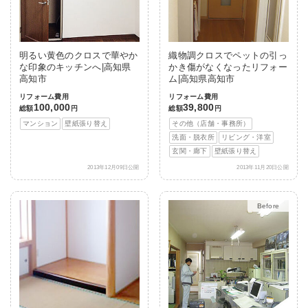
明るい黄色のクロスで華やか
織物調クロスでペットの引っ
な印象のキッチンへ|高知県
かき傷がなくなったリフォー
高知市
ム|高知県高知市
リフォーム費用
リフォーム費用
100,000
39,800
総額
円
総額
円
マンション
壁紙張り替え
その他（店舗・事務所）
洗面・脱衣所
リビング・洋室
玄関・廊下
壁紙張り替え
2013年12月09日公開
2013年11月20日公開
After