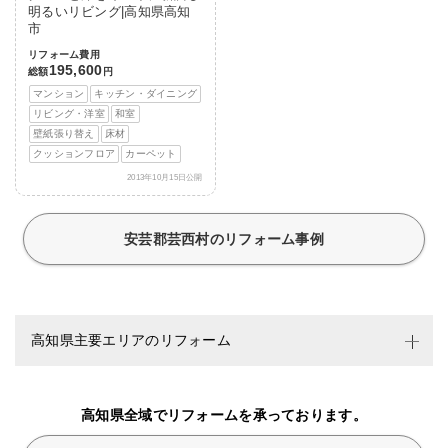
明るいリビング|高知県高知
市
リフォーム費用
195,600
総額
円
マンション
キッチン・ダイニング
リビング・洋室
和室
壁紙張り替え
床材
クッションフロア
カーペット
2013年10月15日公開
安芸郡芸西村のリフォーム事例
高知県主要エリアのリフォーム
高知県全域でリフォームを承っております。