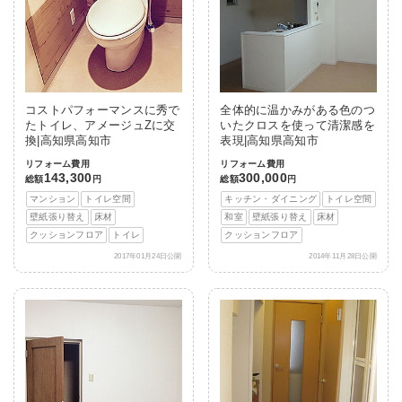
コストパフォーマンスに秀で
全体的に温かみがある色のつ
たトイレ、アメージュZに交
いたクロスを使って清潔感を
換|高知県高知市
表現|高知県高知市
リフォーム費用
リフォーム費用
143,300
300,000
総額
円
総額
円
マンション
トイレ空間
キッチン・ダイニング
トイレ空間
壁紙張り替え
床材
和室
壁紙張り替え
床材
クッションフロア
トイレ
クッションフロア
2017年01月24日公開
2014年11月28日公開