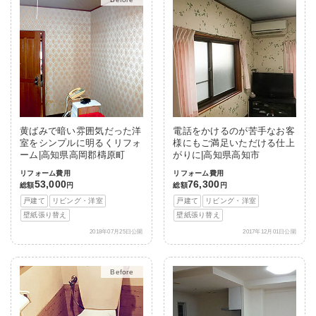
黄ばみで暗い雰囲気だった洋
電話をかけるのが苦手なお客
室をシンプルに明るくリフォ
様にもご満足いただける仕上
ーム|高知県高岡郡檮原町
がりに|高知県高知市
リフォーム費用
リフォーム費用
53,000
76,300
総額
円
総額
円
戸建て
リビング・洋室
戸建て
リビング・洋室
壁紙張り替え
壁紙張り替え
2018年07月25日公開
2017年12月01日公開
After