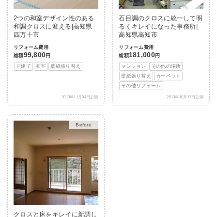
2つの和室デザイン性のある
石目調のクロスに統一して明
和調クロスに変える|高知県
るくキレイになった事務所|
四万十市
高知県高知市
リフォーム費用
リフォーム費用
99,800
181,000
総額
円
総額
円
戸建て
和室
壁紙張り替え
マンション
その他の場所
壁紙張り替え
カーペット
その他リフォーム
2013年11月04日公開
2013年10月17日公開
After
クロスと床をキレイに新調し