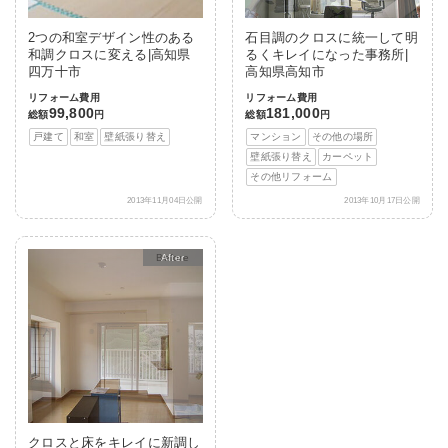
2つの和室デザイン性のある
石目調のクロスに統一して明
和調クロスに変える|高知県
るくキレイになった事務所|
四万十市
高知県高知市
リフォーム費用
リフォーム費用
99,800
181,000
総額
円
総額
円
戸建て
和室
壁紙張り替え
マンション
その他の場所
壁紙張り替え
カーペット
その他リフォーム
2013年11月04日公開
2013年10月17日公開
After
クロスと床をキレイに新調し