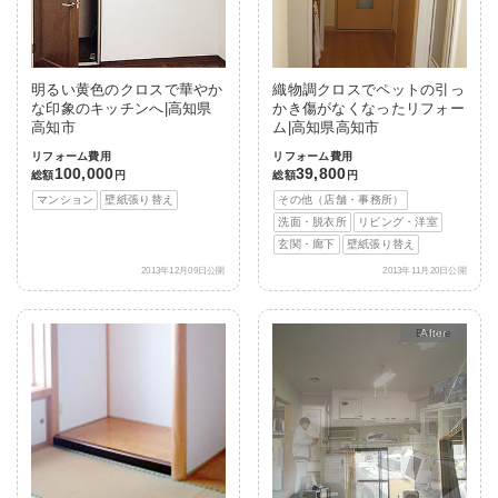
明るい黄色のクロスで華やか
織物調クロスでペットの引っ
な印象のキッチンへ|高知県
かき傷がなくなったリフォー
高知市
ム|高知県高知市
リフォーム費用
リフォーム費用
100,000
39,800
総額
円
総額
円
マンション
壁紙張り替え
その他（店舗・事務所）
洗面・脱衣所
リビング・洋室
玄関・廊下
壁紙張り替え
2013年12月09日公開
2013年11月20日公開
After