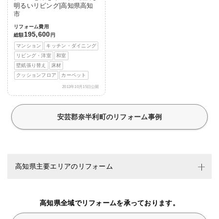
明るいリビング|高知県高知
市
リフォーム費用
195,600
総額
円
マンション
キッチン・ダイニング
リビング・洋室
和室
壁紙張り替え
床材
クッションフロア
カーペット
2013年10月15日公開
安芸郡奈半利町のリフォーム事例
高知県主要エリアのリフォーム
高知県全域でリフォームを承っております。