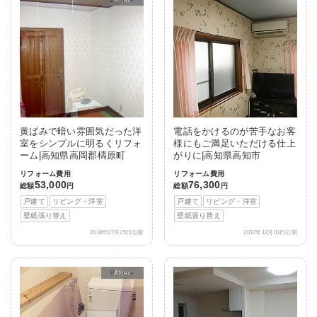
黄ばみで暗い雰囲気だった洋
電話をかけるのが苦手なお客
室をシンプルに明るくリフォ
様にもご満足いただける仕上
ーム|高知県高岡郡檮原町
がりに|高知県高知市
リフォーム費用
リフォーム費用
53,000
76,300
総額
円
総額
円
戸建て
リビング・洋室
戸建て
リビング・洋室
壁紙張り替え
壁紙張り替え
2018年07月25日公開
2017年12月01日公開
After