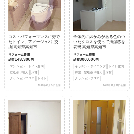
コストパフォーマンスに秀で
全体的に温かみがある色のつ
たトイレ、アメージュZに交
いたクロスを使って清潔感を
換|高知県高知市
表現|高知県高知市
リフォーム費用
リフォーム費用
143,300
300,000
総額
円
総額
円
マンション
トイレ空間
キッチン・ダイニング
トイレ空間
壁紙張り替え
床材
和室
壁紙張り替え
床材
クッションフロア
トイレ
クッションフロア
2017年01月24日公開
2014年11月28日公開