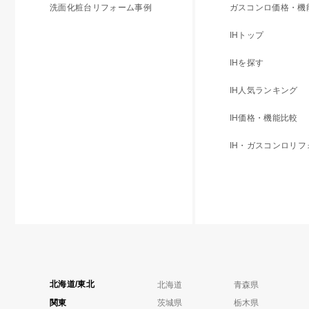
洗面化粧台リフォーム事例
ガスコンロ価格・機
IHトップ
IHを探す
IH人気ランキング
IH価格・機能比較
IH・ガスコンロリ
北海道/東北
北海道
青森県
関東
茨城県
栃木県