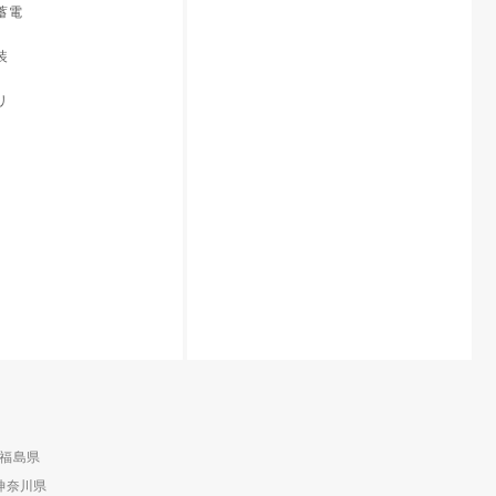
蓄電
装
リ
福島県
神奈川県