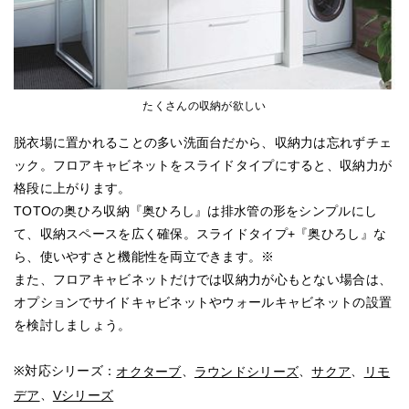
たくさんの収納が欲しい
脱衣場に置かれることの多い洗面台だから、収納力は忘れずチェ
ック。フロアキャビネットをスライドタイプにすると、収納力が
格段に上がります。
TOTOの奥ひろ収納『奥ひろし』は排水管の形をシンプルにし
て、収納スペースを広く確保。スライドタイプ+『奥ひろし』な
ら、使いやすさと機能性を両立できます。※
また、フロアキャビネットだけでは収納力が心もとない場合は、
オプションでサイドキャビネットやウォールキャビネットの設置
を検討しましょう。
※対応シリーズ：
、
、
、
オクターブ
ラウンドシリーズ
サクア
リモ
、
デア
Vシリーズ