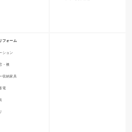
リフォーム
ーション
窓・襖
ー収納家具
蓄電
装
リ