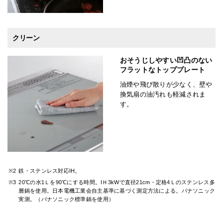
クリーン
おそうじしやすい凹凸のない
フラットなトッププレート
油煙や飛び散りが少なく、壁や
換気扇の油汚れも軽減されま
す。
※2
鉄・ステンレス対応IH。
※3
20℃の水1Ｌを90℃にする時間。IＨ3kWで直径21cm・定格4Ｌのステンレス多
層鍋を使用。日本電機工業会自主基準に基づく測定方法による。パナソニック
実測。（パナソニック標準鍋を使用）