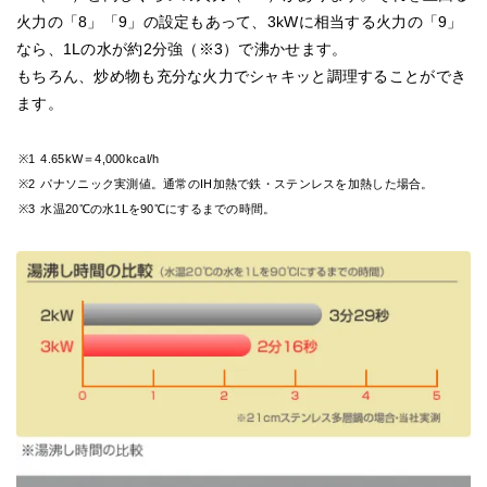
火力の「8」「9」の設定もあって、3kWに相当する火力の「9」
なら、1Lの水が約2分強（※3）で沸かせます。
もちろん、炒め物も充分な火力でシャキッと調理することができ
ます。
※1
4.65kW＝4,000kcal/h
※2
パナソニック実測値。通常のIH加熱で鉄・ステンレスを加熱した場合。
※3
水温20℃の水1Lを90℃にするまでの時間。