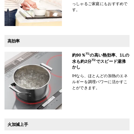
っしゃるご家庭にもおすすめで
す。
高効率
※1
約90％
の高い熱効率、1Lの
※2
水も約2分
でスピード湯沸
かし
IHなら、ほとんどの加熱のエネ
ルギーを調理パワーに活かすこ
とができます。
火加減上手