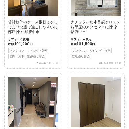
賃貸物件のクロス張替えをし
ナチュラルな木目調クロスを
てより快適で過ごしやすいお
お部屋のアクセントに|東京
部屋|東京都府中市
都府中市
リフォーム費用
リフォーム費用
101,200
161,500
総額
円
総額
円
マンション
リビング・洋室
マンション
リビング・洋室
玄関・廊下
壁紙張り替え
壁紙張り替え
2020年12月15日公開
2020年08月01日公開