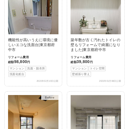
機能性が高いうえに環境に優
築年数が古く汚れたトイレの
しいエコな洗面台|東京都府
壁もリフォームで綺麗になり
中市
ました|東京都府中市
リフォーム費用
リフォーム費用
98,800
39,800
総額
円
総額
円
マンション
洗面・脱衣所
マンション
トイレ空間
洗面化粧台
壁紙張り替え
2021年02月10日公開
2021年01月08日公開
After