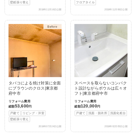
壁紙張り替え
フロアタイル
2018年11月16日公開
2018年11月06日公開
After
タバコによる焼け対策に全面
スペースを取らないコンパク
にブラウンのクロス|東京都
ト設計ながらボウルは広々オ
府中市
フト|東京都府中市
リフォーム費用
リフォーム費用
53,600
120,000
総額
円
総額
円
戸建て
リビング・洋室
戸建て
洗面・脱衣所
洗面化粧台
壁紙張り替え
2018年07月24日公開
2018年02月05日公開