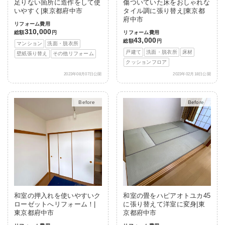
足りない箇所に造作をして使
傷ついていた床をおしゃれな
いやすく|東京都府中市
タイル調に張り替え|東京都
府中市
リフォーム費用
310,000
総額
円
リフォーム費用
43,000
総額
円
マンション
洗面・脱衣所
戸建て
洗面・脱衣所
床材
壁紙張り替え
その他リフォーム
クッションフロア
2023年08月07日公開
2023年02月18日公開
After
After
和室の押入れを使いやすいク
和室の畳をハピアオトユカ45
ローゼットへリフォーム！|
に張り替えて洋室に変身|東
東京都府中市
京都府中市