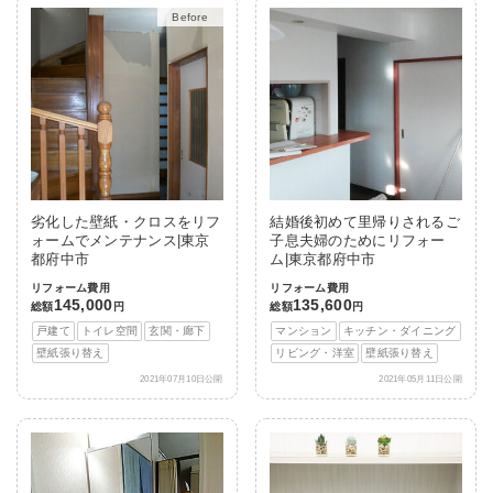
After
劣化した壁紙・クロスをリフ
結婚後初めて里帰りされるご
ォームでメンテナンス|東京
子息夫婦のためにリフォー
都府中市
ム|東京都府中市
リフォーム費用
リフォーム費用
145,000
135,600
総額
円
総額
円
戸建て
トイレ空間
玄関・廊下
マンション
キッチン・ダイニング
壁紙張り替え
リビング・洋室
壁紙張り替え
2021年07月10日公開
2021年05月11日公開