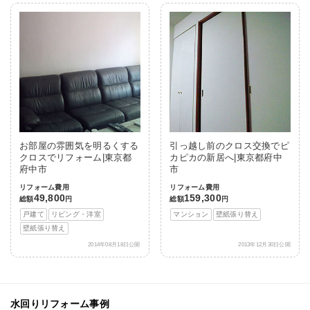
お部屋の雰囲気を明るくする
引っ越し前のクロス交換でピ
クロスでリフォーム|東京都
カピカの新居へ|東京都府中
府中市
市
リフォーム費用
リフォーム費用
49,800
159,300
総額
円
総額
円
戸建て
リビング・洋室
マンション
壁紙張り替え
壁紙張り替え
2014年08月18日公開
2013年12月30日公開
水回りリフォーム事例