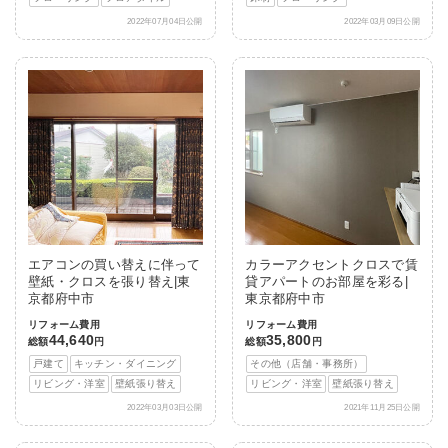
2022年07月04日公開
2022年03月09日公開
エアコンの買い替えに伴って
カラーアクセントクロスで賃
壁紙・クロスを張り替え|東
貸アパートのお部屋を彩る|
京都府中市
東京都府中市
リフォーム費用
リフォーム費用
44,640
35,800
総額
円
総額
円
戸建て
キッチン・ダイニング
その他（店舗・事務所）
リビング・洋室
壁紙張り替え
リビング・洋室
壁紙張り替え
2022年03月03日公開
2021年11月25日公開