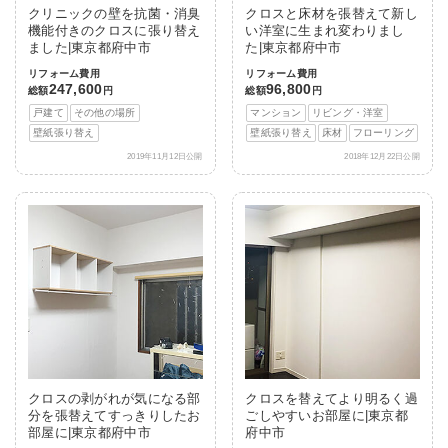
クリニックの壁を抗菌・消臭
クロスと床材を張替えて新し
機能付きのクロスに張り替え
い洋室に生まれ変わりまし
ました|東京都府中市
た|東京都府中市
リフォーム費用
リフォーム費用
247,600
96,800
総額
円
総額
円
戸建て
その他の場所
マンション
リビング・洋室
壁紙張り替え
壁紙張り替え
床材
フローリング
2019年11月12日公開
2018年12月22日公開
クロスの剥がれが気になる部
クロスを替えてより明るく過
分を張替えてすっきりしたお
ごしやすいお部屋に|東京都
部屋に|東京都府中市
府中市