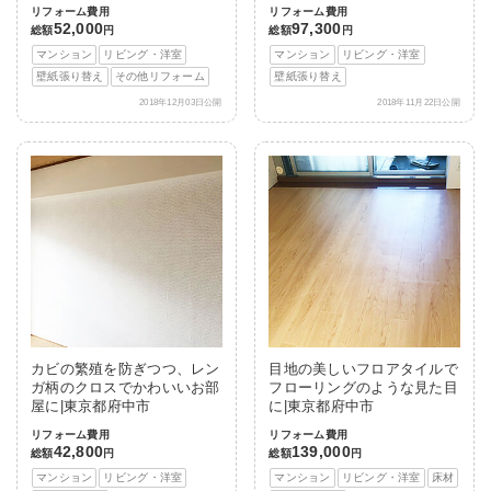
リフォーム費用
リフォーム費用
52,000
97,300
総額
円
総額
円
マンション
リビング・洋室
マンション
リビング・洋室
壁紙張り替え
その他リフォーム
壁紙張り替え
2018年12月03日公開
2018年11月22日公開
カビの繁殖を防ぎつつ、レン
目地の美しいフロアタイルで
ガ柄のクロスでかわいいお部
フローリングのような見た目
屋に|東京都府中市
に|東京都府中市
リフォーム費用
リフォーム費用
42,800
139,000
総額
円
総額
円
マンション
リビング・洋室
マンション
リビング・洋室
床材