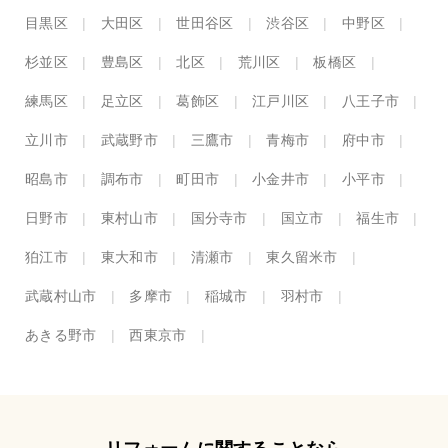
目黒区
大田区
世田谷区
渋谷区
中野区
杉並区
豊島区
北区
荒川区
板橋区
練馬区
足立区
葛飾区
江戸川区
八王子市
立川市
武蔵野市
三鷹市
青梅市
府中市
昭島市
調布市
町田市
小金井市
小平市
日野市
東村山市
国分寺市
国立市
福生市
狛江市
東大和市
清瀬市
東久留米市
武蔵村山市
多摩市
稲城市
羽村市
あきる野市
西東京市