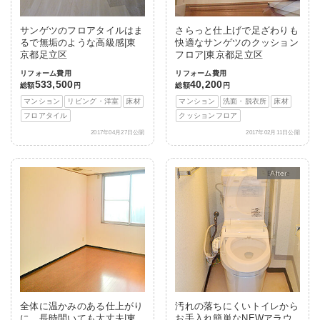
サンゲツのフロアタイルはま
さらっと仕上げで足ざわりも
るで無垢のような高級感|東
快適なサンゲツのクッション
京都足立区
フロア|東京都足立区
リフォーム費用
リフォーム費用
533,500
40,200
総額
円
総額
円
マンション
リビング・洋室
床材
マンション
洗面・脱衣所
床材
フロアタイル
クッションフロア
2017年04月27日公開
2017年02月11日公開
After
全体に温かみのある仕上がり
汚れの落ちにくいトイレから
に、長時間いても大丈夫|東
お手入れ簡単なNEWアラウ