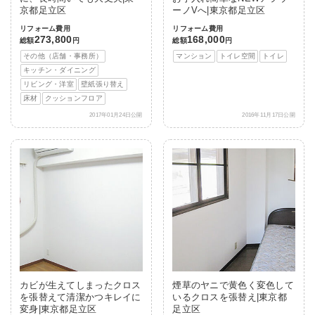
京都足立区
ーノVへ|東京都足立区
リフォーム費用
リフォーム費用
273,800
168,000
総額
円
総額
円
その他（店舗・事務所）
マンション
トイレ空間
トイレ
キッチン・ダイニング
リビング・洋室
壁紙張り替え
床材
クッションフロア
2017年01月24日公開
2016年11月17日公開
カビが生えてしまったクロス
煙草のヤニで黄色く変色して
を張替えて清潔かつキレイに
いるクロスを張替え|東京都
変身|東京都足立区
足立区