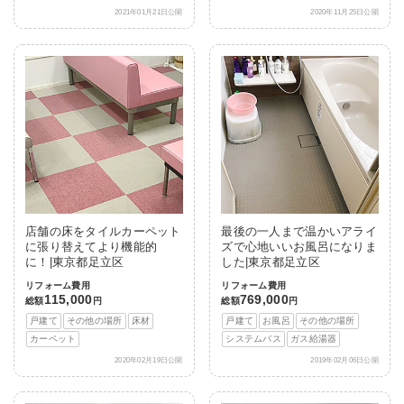
2021年01月21日公開
2020年11月25日公開
店舗の床をタイルカーペット
最後の一人まで温かいアライ
に張り替えてより機能的
ズで心地いいお風呂になりま
に！|東京都足立区
した|東京都足立区
リフォーム費用
リフォーム費用
115,000
769,000
総額
円
総額
円
戸建て
その他の場所
床材
戸建て
お風呂
その他の場所
カーペット
システムバス
ガス給湯器
2020年02月19日公開
2019年02月06日公開