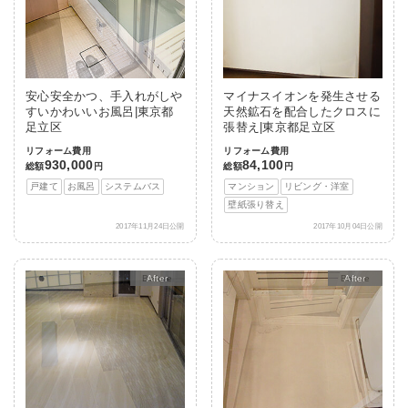
安心安全かつ、手入れがしや
マイナスイオンを発生させる
すいかわいいお風呂|東京都
天然鉱石を配合したクロスに
足立区
張替え|東京都足立区
リフォーム費用
リフォーム費用
930,000
84,100
総額
円
総額
円
戸建て
お風呂
システムバス
マンション
リビング・洋室
壁紙張り替え
2017年11月24日公開
2017年10月04日公開
After
After