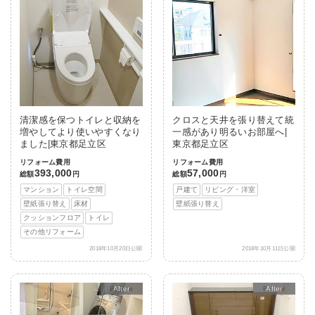
清潔感を保つトイレと収納を
クロスと天井を張り替えて統
増やしてより使いやすくなり
一感があり明るいお部屋へ|
ました|東京都足立区
東京都足立区
リフォーム費用
リフォーム費用
393,000
57,000
総額
円
総額
円
マンション
トイレ空間
戸建て
リビング・洋室
壁紙張り替え
床材
壁紙張り替え
クッションフロア
トイレ
その他リフォーム
2018年10月20日公開
2018年10月11日公開
After
After