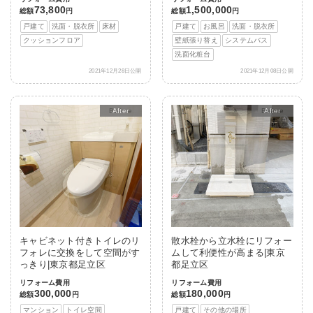
73,800
1,500,000
総額
円
総額
円
戸建て
洗面・脱衣所
床材
戸建て
お風呂
洗面・脱衣所
クッションフロア
壁紙張り替え
システムバス
洗面化粧台
2021年12月28日公開
2021年12月08日公開
After
After
キャビネット付きトイレのリ
散水栓から立水栓にリフォー
フォレに交換をして空間がす
ムして利便性が高まる|東京
っきり|東京都足立区
都足立区
リフォーム費用
リフォーム費用
300,000
180,000
総額
円
総額
円
マンション
トイレ空間
戸建て
その他の場所