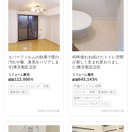
エバーフィルムの効果で壁の
40年使われ続けたトイレ空間
汚れや傷、臭気をバリアしま
が新しく生まれ変わりまし
す|東京都足立区
た|東京都足立区
リフォーム費用
リフォーム費用
112,000
643,143
総額
円
総額
円
マンション
リビング・洋室
戸建て
トイレ空間
壁紙張り替え
リビング・洋室
壁紙張り替え
床材
フローリング
クッションフロア
トイレ
2018年12月12日公開
2018年10月30日公開