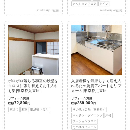
クッションフロア
トイレ
2021年05月01日公開
2021年02月10日公開
ポロポロ落ちる和室の砂壁を
入居者様を気持ちよく迎え入
クロスに張り替えてお手入れ
れるため賃貸アパートをリフ
も楽|東京都足立区
ォーム|東京都足立区
リフォーム費用
リフォーム費用
72,800
289,000
総額
円
総額
円
戸建て
和室
壁紙張り替え
その他（店舗・事務所）
キッチン・ダイニング
床材
クッションフロア
その他リフォーム