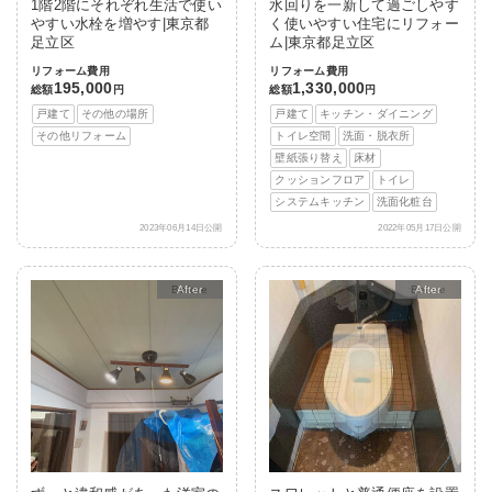
1階2階にそれぞれ生活で使い
水回りを一新して過ごしやす
やすい水栓を増やす|東京都
く使いやすい住宅にリフォー
足立区
ム|東京都足立区
リフォーム費用
リフォーム費用
195,000
1,330,000
総額
円
総額
円
戸建て
その他の場所
戸建て
キッチン・ダイニング
その他リフォーム
トイレ空間
洗面・脱衣所
壁紙張り替え
床材
クッションフロア
トイレ
システムキッチン
洗面化粧台
2023年06月14日公開
2022年05月17日公開
After
After