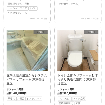
壁紙張り替え
床材
その他リフォーム
クッションフロア
トイレ
その他リフォーム
2021年11月10日公開
2021年08月11日公開
After
After
在来工法の浴室からシステム
トイレ全体をリフォームしす
バスへリフォーム|東京都足
っきり快適な空間に|東京都
立区
足立区
リフォーム費用
リフォーム費用
940,000
287,000
総額
円
総額
円
戸建て
お風呂
システムバス
マンション
トイレ空間
壁紙張り替え
床材