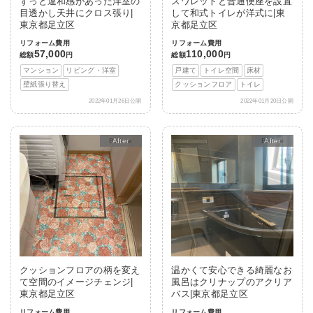
ずっと違和感があった洋室の
スワレットと普通便座を設置
目透かし天井にクロス張り|
して和式トイレが洋式に|東
東京都足立区
京都足立区
リフォーム費用
リフォーム費用
57,000
110,000
総額
円
総額
円
マンション
リビング・洋室
戸建て
トイレ空間
床材
壁紙張り替え
クッションフロア
トイレ
2022年01月26日公開
2022年01月20日公開
After
After
クッションフロアの柄を変え
温かくて安心できる綺麗なお
て空間のイメージチェンジ|
風呂はクリナップのアクリア
東京都足立区
バス|東京都足立区
リフォーム費用
リフォーム費用