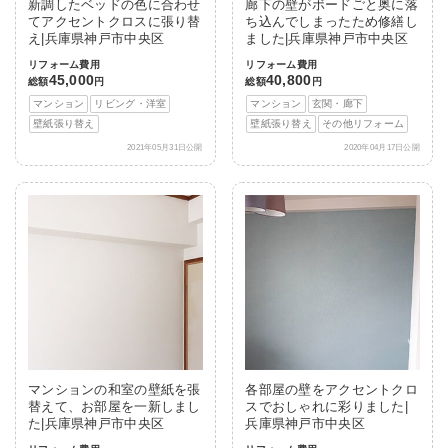
新調したベッドの色に合わせ
廊下の壁がボードごと奥に落
てアクセントクロスに張り替
ち込んでしまったため修繕し
え|兵庫県神戸市中央区
ました|兵庫県神戸市中央区
リフォーム費用
リフォーム費用
45,000
40,800
総額
円
総額
円
マンション
リビング・洋室
マンション
玄関・廊下
壁紙張り替え
壁紙張り替え
その他リフォーム
2021年05月31日公開
2020年04月17日公開
マンションの和室の壁紙を張
各部屋の壁をアクセントクロ
替えて、お部屋を一新しまし
スでおしゃれに彩りました|
た|兵庫県神戸市中央区
兵庫県神戸市中央区