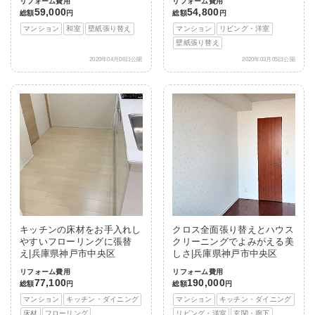
リフォーム費用
リフォーム費用
59,000
54,800
総額
円
総額
円
マンション
和室
壁紙張り替え
マンション
リビング・洋室
壁紙張り替え
2020年04月06日公開
2020年03月05日公開
キッチンの床材をお手入れし
クロス全面張り替えとハウス
やすいフローリングに張替
クリーニングでよみがえる美
え|兵庫県神戸市中央区
しさ|兵庫県神戸市中央区
リフォーム費用
リフォーム費用
77,100
190,000
総額
円
総額
円
マンション
キッチン・ダイニング
マンション
キッチン・ダイニング
床材
フローリング
リビング・洋室
玄関・廊下