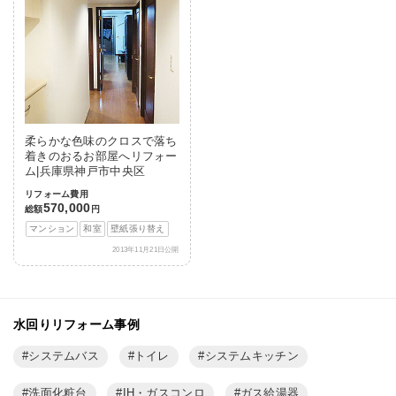
柔らかな色味のクロスで落ち
着きのおるお部屋へリフォー
ム|兵庫県神戸市中央区
リフォーム費用
570,000
総額
円
マンション
和室
壁紙張り替え
2013年11月21日公開
水回りリフォーム事例
システムバス
トイレ
システムキッチン
洗面化粧台
IH・ガスコンロ
ガス給湯器