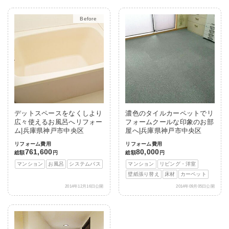
Before
After
デットスペースをなくしより
濃色のタイルカーペットでリ
広々使えるお風呂へリフォー
フォームクールな印象のお部
ム|兵庫県神戸市中央区
屋へ|兵庫県神戸市中央区
リフォーム費用
リフォーム費用
761,600
80,000
総額
円
総額
円
マンション
お風呂
システムバス
マンション
リビング・洋室
壁紙張り替え
床材
カーペット
2014年12月16日公開
2014年09月05日公開