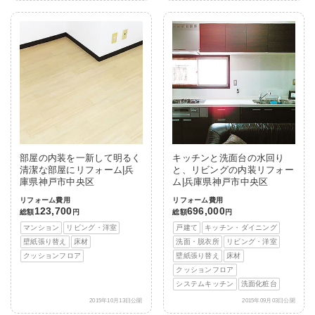
部屋の内装を一新して明るく
キッチンと洗面台の水回り
清潔な部屋にリフォーム|兵
と、リビングの内装リフォー
庫県神戸市中央区
ム|兵庫県神戸市中央区
リフォーム費用
リフォーム費用
123,700
696,000
総額
円
総額
円
マンション
リビング・洋室
戸建て
キッチン・ダイニング
壁紙張り替え
床材
洗面・脱衣所
リビング・洋室
クッションフロア
壁紙張り替え
床材
クッションフロア
システムキッチン
洗面化粧台
2015年10月13日公開
2015年09月03日公開