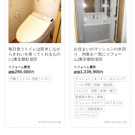
毎日使うトイレは節水しなが
お住まいのマンションの水回
らきれいを保ってくれるもの
り、内装を一気にリフォー
に|東京都杉並区
ム|東京都杉並区
リフォーム費用
リフォーム費用
290,000
1,339,900
総額
円
総額
円
戸建て
トイレ空間
トイレ
マンション
キッチン・ダイニング
トイレ空間
洗面・脱衣所
リビング・洋室
玄関・廊下
壁紙張り替え
床材
クッションフロア
フロアタイル
トイレ
洗面化粧台
リノベーション
2018年10月13日公開
2020年10月02日公開