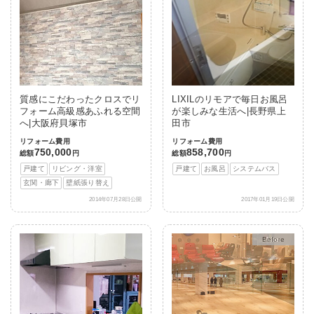
質感にこだわったクロスでリ
LIXILのリモアで毎日お風呂
フォーム高級感あふれる空間
が楽しみな生活へ|長野県上
へ|大阪府貝塚市
田市
リフォーム費用
リフォーム費用
750,000
858,700
総額
円
総額
円
戸建て
リビング・洋室
戸建て
お風呂
システムバス
玄関・廊下
壁紙張り替え
2014年07月28日公開
2017年01月19日公開
After