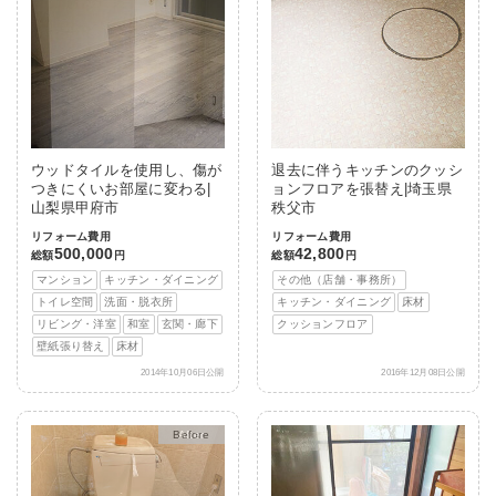
ウッドタイルを使用し、傷が
退去に伴うキッチンのクッシ
つきにくいお部屋に変わる|
ョンフロアを張替え|埼玉県
山梨県甲府市
秩父市
リフォーム費用
リフォーム費用
500,000
42,800
総額
円
総額
円
マンション
キッチン・ダイニング
その他（店舗・事務所）
トイレ空間
洗面・脱衣所
キッチン・ダイニング
床材
リビング・洋室
和室
玄関・廊下
クッションフロア
壁紙張り替え
床材
2014年10月06日公開
2016年12月08日公開
After