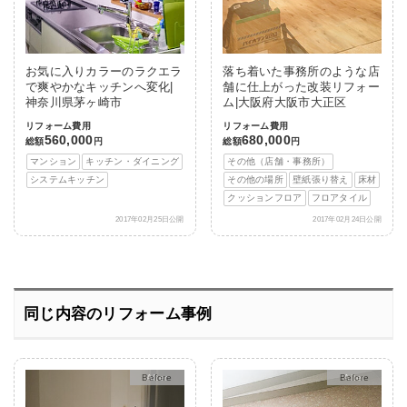
お気に入りカラーのラクエラ
落ち着いた事務所のような店
で爽やかなキッチンへ変化|
舗に仕上がった改装リフォー
神奈川県茅ヶ崎市
ム|大阪府大阪市大正区
リフォーム費用
リフォーム費用
560,000
680,000
総額
円
総額
円
マンション
キッチン・ダイニング
その他（店舗・事務所）
システムキッチン
その他の場所
壁紙張り替え
床材
クッションフロア
フロアタイル
2017年02月25日公開
2017年02月24日公開
同じ内容のリフォーム事例
After
After