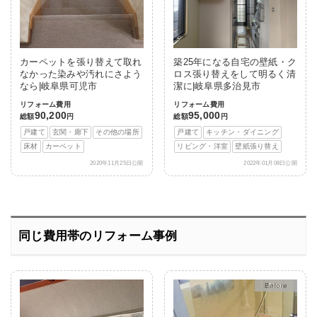
カーペットを張り替えて取れ
築25年になる自宅の壁紙・ク
なかった染みや汚れにさよう
ロス張り替えをして明るく清
なら|岐阜県可児市
潔に|岐阜県多治見市
リフォーム費用
リフォーム費用
90,200
95,000
総額
円
総額
円
戸建て
玄関・廊下
その他の場所
戸建て
キッチン・ダイニング
床材
カーペット
リビング・洋室
壁紙張り替え
2020年11月25日公開
2022年01月08日公開
同じ費用帯のリフォーム事例
After