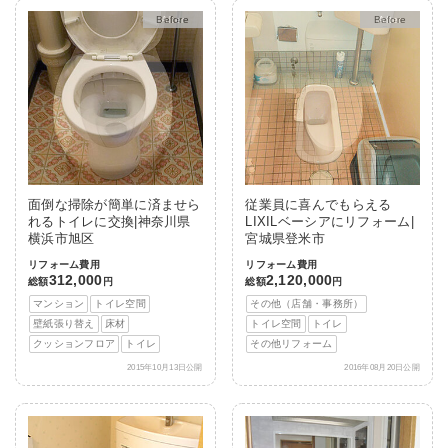
After
After
面倒な掃除が簡単に済ませら
従業員に喜んでもらえる
れるトイレに交換|神奈川県
LIXILベーシアにリフォーム|
横浜市旭区
宮城県登米市
リフォーム費用
リフォーム費用
312,000
2,120,000
総額
円
総額
円
マンション
トイレ空間
その他（店舗・事務所）
壁紙張り替え
床材
トイレ空間
トイレ
クッションフロア
トイレ
その他リフォーム
2015年10月13日公開
2016年08月20日公開