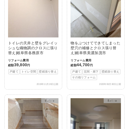
トイレの天井と壁をグレイッ
物をぶつけてできてしまった
シュな織物調のクロスに張り
壁穴の補修とクロス張り替
替え|岐阜県各務原市
え|岐阜県美濃加茂市
リフォーム費用
リフォーム費用
39,800
44,700
総額
円
総額
円
戸建て
トイレ空間
壁紙張り替え
戸建て
玄関・廊下
壁紙張り替え
その他リフォーム
2019年11月19日公開
2020年06月30日公開
After
After