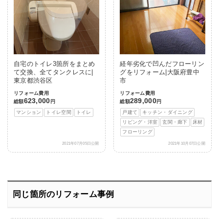
自宅のトイレ3箇所をまとめ
経年劣化で凹んだフローリン
て交換、全てタンクレスに|
グをリフォーム|大阪府豊中
東京都渋谷区
市
リフォーム費用
リフォーム費用
623,000
289,000
総額
円
総額
円
マンション
トイレ空間
トイレ
戸建て
キッチン・ダイニング
リビング・洋室
玄関・廊下
床材
フローリング
2021年07月05日公開
2021年10月07日公開
同じ箇所のリフォーム事例