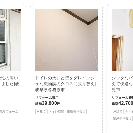
全性の高い
トイレの天井と壁をグレイッシ
シックなパ
ました|岐
ュな織物調のクロスに張り替え|
えて快適な
岐阜県各務原市
児市
リフォーム費用
リフォーム費
39,800
42,70
総額
円
総額
他リフォーム
戸建て
トイレ空間
壁紙張り替え
戸建て
キッ
壁紙張り替え