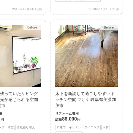
2018年12月14日公開
2018年11月10日公開
Before
After
Before
After
残っていたリビング
床下を新調して過ごしやすいキ
光が感じられる空間
ッチン空間づくり|岐阜県美濃加
関市
茂市
用
リフォーム費用
0
88,000
円
総額
円
ング・洋室
壁紙張り替え
戸建て
キッチン・ダイニング
床材