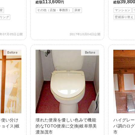
113,600
39,80
総額
円
総額
室
その他（店舗・事務所）
床材
マンション
リング
壁紙張り替え
8年07月05日公開
2017年10月04日公開
Before
After
Before
After
を使い分け
壊れた便座を優しい色みで機能
ハイグレー
ョイス|岐
的なTOTO便座に交換|岐阜県美
パ調のログ
濃加茂市
市