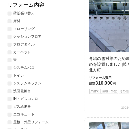
リフォーム内容
壁紙張り替え
床材
フローリング
クッションフロア
フロアタイル
カーペット
冬場の雪対策のため
畳
めを設置しました|岐
システムバス
北方町
トイレ
リフォーム費用
310,000
システムキッチン
総額
円
洗面化粧台
戸建て
屋根・外壁
その他
IH・ガスコンロ
ガス給湯器
202
エコキュート
屋根・外壁リフォーム