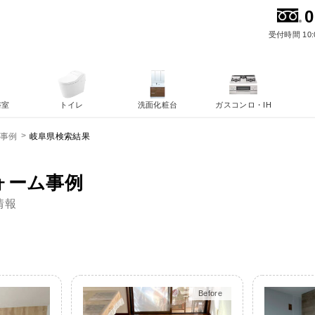
0
受付時間 10:
浴室
トイレ
洗面化粧台
ガスコンロ・IH
岐阜県検索結果
ム事例
ォーム事例
情報
Before
After