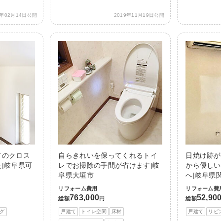
0年02月14日公開
2019年11月19日公開
てのクロス
自らきれいを保ってくれるトイ
日焼け跡が
|岐阜県可
レでお掃除の手間が省けます|岐
から優しい
阜県大垣市
へ|岐阜県
リフォーム費用
リフォーム費
763,000
52,90
総額
円
総額
グ
戸建て
トイレ空間
床材
戸建て
リビ