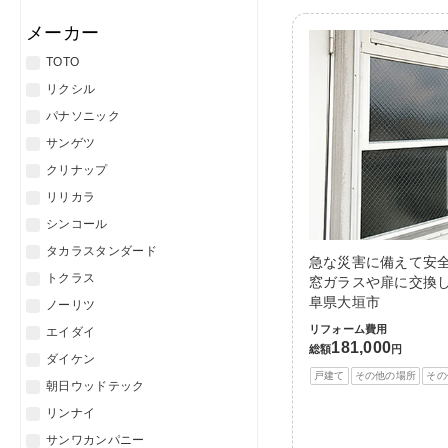
メーカー
TOTO
リクシル
パナソニック
サンゲツ
クリナップ
リリカラ
シンコール
タカラスタンダード
急な災害に備えて安
トクラス
窓ガラスや扉に交換し
阜県大垣市
ノーリツ
リフォーム費用
エイダイ
181,000
総額
円
ダイケン
戸建て
その他の場所
その
朝日ウッドテック
リンナイ
サンワカンパニー