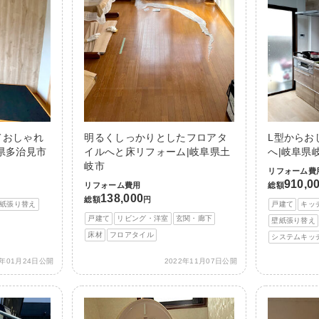
ておしゃれ
明るくしっかりとしたフロアタ
L型からお
県多治見市
イルへと床リフォーム|岐阜県土
へ|岐阜県
岐市
リフォーム費
910,0
リフォーム費用
総額
138,000
総額
円
紙張り替え
戸建て
キッ
戸建て
リビング・洋室
玄関・廊下
壁紙張り替え
床材
フロアタイル
システムキッ
3年01月24日公開
2022年11月07日公開