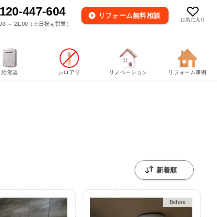
120-447-604
リフォーム
無料相談
お気に入り
00 ～ 21:00（土日祝も営業）
給湯器
シロアリ
リノベーション
リフォーム事例
Before
After