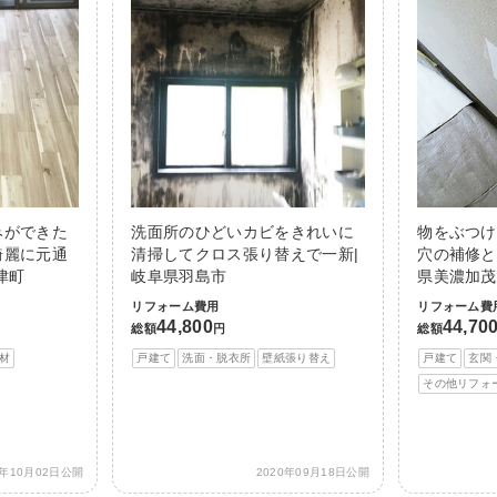
みができた
洗面所のひどいカビをきれいに
物をぶつけ
綺麗に元通
清掃してクロス張り替えで一新|
穴の補修と
津町
岐阜県羽島市
県美濃加茂
リフォーム費用
リフォーム費
44,800
44,70
総額
円
総額
材
戸建て
洗面・脱衣所
壁紙張り替え
戸建て
玄関
その他リフォ
0年10月02日公開
2020年09月18日公開