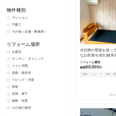
物件種別
マンション
戸建て
その他（店舗・事務所）
リフォーム場所
木目柄の壁紙を使っ
お風呂
なお部屋を演出|岐阜
キッチン・ダイニング
リフォーム費用
トイレ空間
68,000
総額
円
洗面・脱衣所
戸建て
リビング・洋室
壁
リビング・洋室
和室
玄関・廊下
202
屋根・外壁
その他の場所