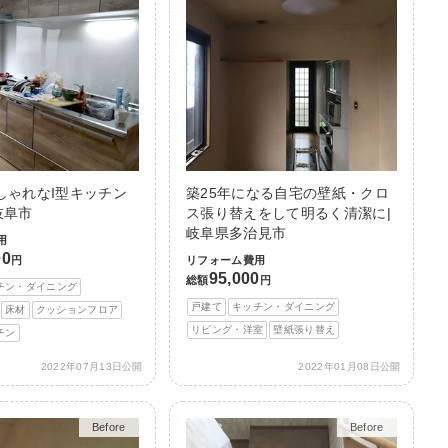
しゃれなI型キッチン
築25年になる自宅の壁紙・クロ
岐阜市
ス張り替えをして明るく清潔に|
岐阜県多治見市
用
00
円
リフォーム費用
95,000
総額
円
チン・ダイニング
戸建て
キッチン・ダイニング
床材
クッションフロア
リビング・洋室
壁紙張り替え
チン
2022年07月13日公開
2022年01月08日公開
Before
After
Before
After