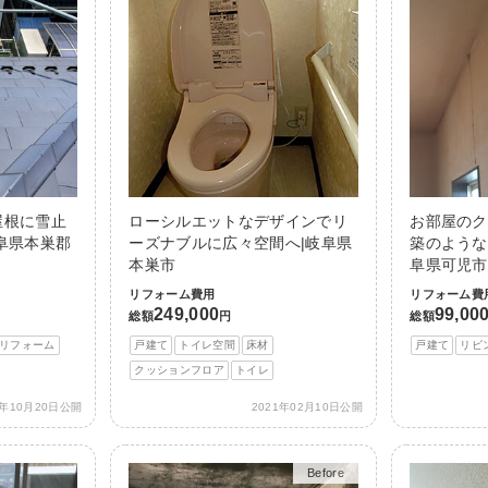
屋根に雪止
ローシルエットなデザインでリ
お部屋のク
阜県本巣郡
ーズナブルに広々空間へ|岐阜県
築のような
本巣市
阜県可児市
リフォーム費用
リフォーム費
249,000
99,00
総額
円
総額
リフォーム
戸建て
トイレ空間
床材
戸建て
リビ
クッションフロア
トイレ
1年10月20日公開
2021年02月10日公開
Before
After