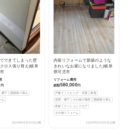
てできてしまった壁
内装リフォームで新築のような
クロス張り替え|岐阜
きれいなお家になりました|岐阜
市
県可児市
用
リフォーム費用
0
580,000
円
総額
円
・廊下
壁紙張り替え
戸建て
リビング・洋室
和室
ーム
玄関・廊下
その他の場所
壁紙張り替え
床材
クッションフロア
その他リフォーム
2020年06月30日公開
2020年03月20日公開