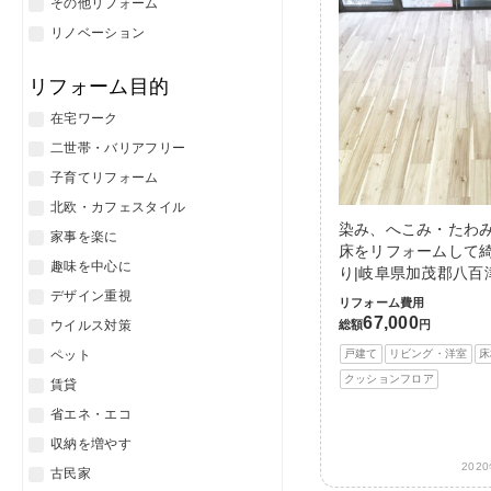
その他リフォーム
リノベーション
リフォーム目的
在宅ワーク
二世帯・バリアフリー
子育てリフォーム
北欧・カフェスタイル
染み、へこみ・たわ
家事を楽に
床をリフォームして
趣味を中心に
り|岐阜県加茂郡八百
デザイン重視
リフォーム費用
67,000
ウイルス対策
総額
円
ペット
戸建て
リビング・洋室
床
クッションフロア
賃貸
省エネ・エコ
収納を増やす
202
古民家