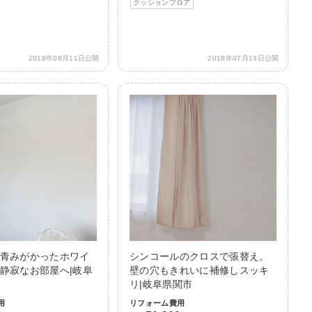
クッションフロア
2018年08月11日公開
2018年07月13日公開
青みがかったホワイ
シンコールのクロスで張替え。
静寂なお部屋へ|岐阜
壁の穴もきれいに補修しスッキ
リ|岐阜県関市
用
リフォーム費用