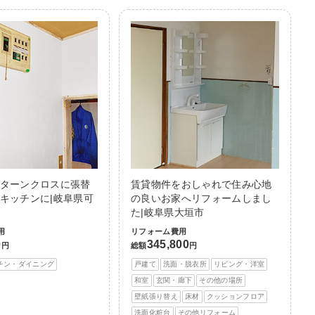
ターンクロスに張替
賃貸物件をおしゃれで住み心地
キッチンに|岐阜県可
の良いお家へリフォームしまし
た|岐阜県大垣市
用
リフォーム費用
0
345,800
円
総額
円
チン・ダイニング
戸建て
洗面・脱衣所
リビング・洋室
和室
玄関・廊下
その他の場所
壁紙張り替え
床材
クッションフロア
洗面化粧台
その他リフォーム