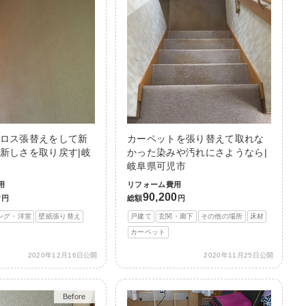
ロス張替えをして新
カーペットを張り替えて取れな
新しさを取り戻す|岐
かった染みや汚れにさようなら|
岐阜県可児市
用
リフォーム費用
0
90,200
円
総額
円
ング・洋室
壁紙張り替え
戸建て
玄関・廊下
その他の場所
床材
カーペット
2020年12月16日公開
2020年11月25日公開
Before
After