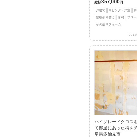
357,000
総額
円
戸建て
リビング・洋室
和
壁紙張り替え
床材
フロー
その他リフォーム
201
ハイグレードクロス
て部屋にあった柄をチ
阜県多治見市