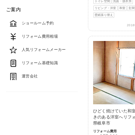
トイレ空間
洗面・脱衣所
リビング・洋室
和室
玄関
ご案内
壁紙張り替え
ショールーム予約
201
リフォーム費用相場
人気リフォームメーカー
リフォーム基礎知識
運営会社
ひどく焼けていた和
きのある洋室へリフォ
県岐阜市
リフォーム費用