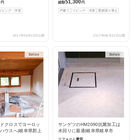
0
51,300
円
総額
円
リビング・洋室
戸建て
リビング・洋室
壁紙張り替え
2017年09月22日公開
2017年08月22日公開
Before
After
Before
After
ドクロスでヨーロッ
サンゲツのHM2090抗菌加工は
ハウスへ|岐阜県郡上
水回りに最適|岐阜県岐阜市
リフォーム費用