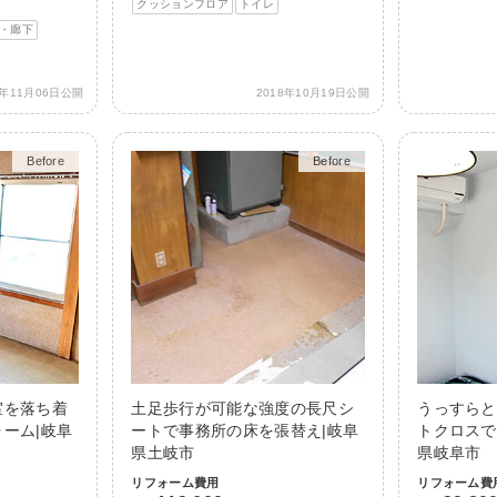
クッションフロア
トイレ
・廊下
8年11月06日公開
2018年10月19日公開
Before
After
Before
After
室を落ち着
土足歩行が可能な強度の長尺シ
うっすらと
ーム|岐阜
ートで事務所の床を張替え|岐阜
トクロスで
県土岐市
県岐阜市
リフォーム費用
リフォーム費