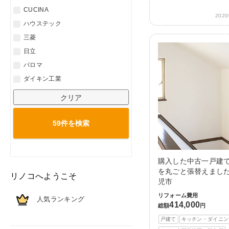
CUCINA
202
ハウステック
三菱
日立
パロマ
ダイキン工業
クリア
59件を
検索
購入した中古一戸建
を丸ごと張替えました
リノコへようこそ
児市
リフォーム費用
人気ランキング
414,000
総額
円
戸建て
キッチン・ダイニン