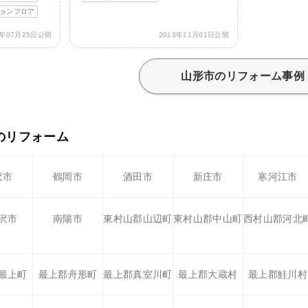
ョンフロア
4年07月25日公開
2013年11月01日公開
山形市のリフォーム事例
のリフォーム
沢市
鶴岡市
酒田市
新庄市
寒河江市
沢市
南陽市
東村山郡山辺町
東村山郡中山町
西村山郡河北
最上町
最上郡舟形町
最上郡真室川町
最上郡大蔵村
最上郡鮭川村