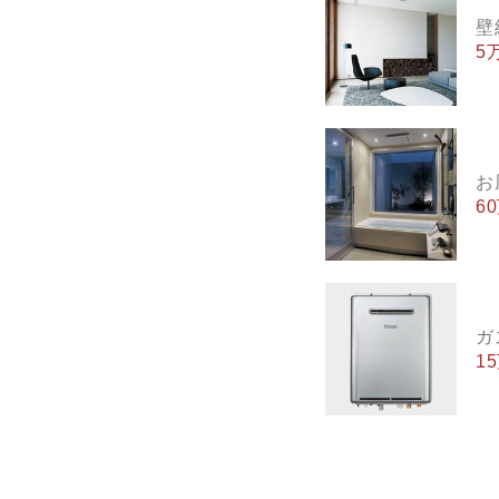
壁
5
お
6
ガ
1