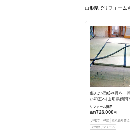
山形県でリフォーム
傷んだ壁紙や畳を一
い和室へ|山形県鶴岡
リフォーム費用
726,000
総額
円
戸建て
和室
壁紙張り替え
その他リフォーム