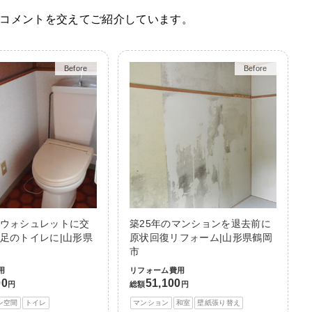
コメントを交えてご紹介しています。
Before
After
Before
After
ウォシュレットに交
築25年のマンションを退去前に
足のトイレに|山形県
原状回復リフォーム|山形県鶴岡
市
用
リフォーム費用
00
51,100
円
総額
円
レ空間
トイレ
マンション
和室
壁紙張り替え