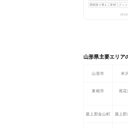
壁紙張り替え
床材
クッシ
201
山形県主要エリア
山形市
米
東根市
尾花
最上郡金山町
最上郡