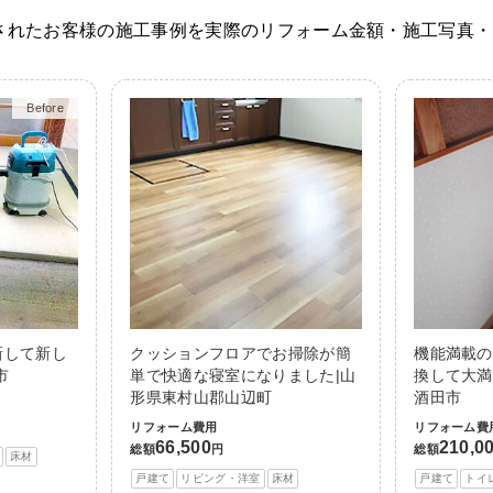
されたお客様の施工事例を実際のリフォーム金額・施工写真・
Before
After
新して新し
クッションフロアでお掃除が簡
機能満載の
市
単で快適な寝室になりました|山
換して大満
形県東村山郡山辺町
酒田市
リフォーム費用
リフォーム費
66,500
210,0
総額
円
総額
床材
戸建て
リビング・洋室
床材
戸建て
トイ