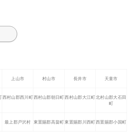
上山市
村山市
長井市
天童市
町
西村山郡西川町
西村山郡朝日町
西村山郡大江町
北村山郡大石田
町
最上郡戸沢村
東置賜郡高畠町
東置賜郡川西町
西置賜郡小国町