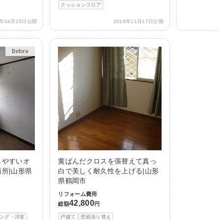
クッションフロア
2年04月15日公開
2018年11月17日公開
Before
After
しやすいオ
黄ばんだクロスを張替えて真っ
所|山形県
白で美しく耐久性を上げる|山形
県鶴岡市
リフォーム費用
42,800
総額
円
ング・洋室
戸建て
壁紙張り替え