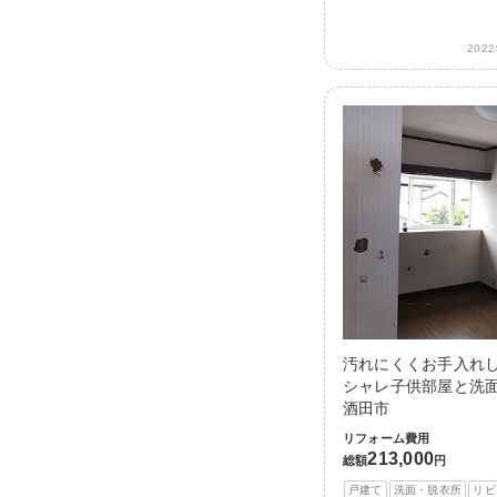
202
汚れにくくお手入れ
シャレ子供部屋と洗面
酒田市
リフォーム費用
213,000
総額
円
戸建て
洗面・脱衣所
リビ