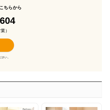
こちらから
-604
も営業）
ださい。
Before
After