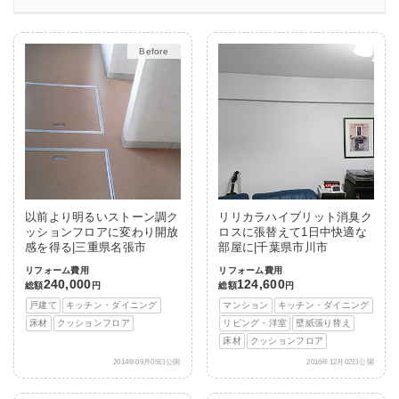
After
以前より明るいストーン調ク
リリカラハイブリット消臭ク
ッションフロアに変わり開放
ロスに張替えて1日中快適な
感を得る|三重県名張市
部屋に|千葉県市川市
リフォーム費用
リフォーム費用
240,000
124,600
総額
円
総額
円
戸建て
キッチン・ダイニング
マンション
キッチン・ダイニング
床材
クッションフロア
リビング・洋室
壁紙張り替え
床材
クッションフロア
2014年09月09日公開
2016年12月02日公開