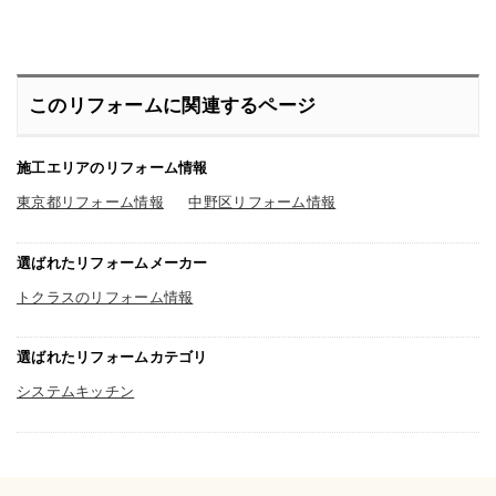
がって人造大理石になっていますので
本当にサッと軽くふくだけで汚れが取
れていきます。万が一こびりついてし
まっても洗剤を使ってこすって落とし
ても傷がつきません。特に驚いたのは
レンジフード。あんなに油汚れでギト
このリフォームに関連するページ
ギトなところを掃除するのは一苦労だ
なと思っていたのですが、これに変わ
ってから油をはじいてくれるので前の
は一体何だったのかと思うほどの便利
施工エリアのリフォーム情報
さです。迷っている方がいましたらオ
ススメの一品ですよ～。
東京都リフォーム情報
中野区リフォーム情報
選ばれたリフォームメーカー
トクラスのリフォーム情報
選ばれたリフォームカテゴリ
システムキッチン