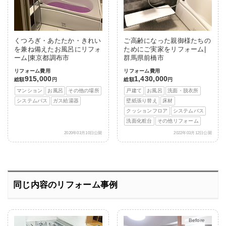
くつろぎ・あたたか・きれい
ご高齢になった親御様たちの
を兼ね備えたお風呂にリフォ
ためにご実家をリフォーム|
ーム|東京都調布市
群馬県前橋市
リフォーム費用
リフォーム費用
915,000
1,430,000
総額
円
総額
円
マンション
お風呂
その他の場所
戸建て
お風呂
洗面・脱衣所
システムバス
ガス給湯器
壁紙張り替え
床材
クッションフロア
システムバス
洗面化粧台
その他リフォーム
2020年03月10日公開
2022年03月12日公開
同じ内容のリフォーム事例
After