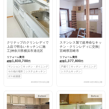
クリナップのクリンレディで
ステンレス製で超寿命なキッ
上品で明るいキッチンに施
チン・クリンレディに交換|
工|神奈川県横浜市港北区
宮崎県宮崎市
リフォーム費用
リフォーム費用
1,830,700
1,377,800
総額
円
総額
円
マンション
キッチン・ダイニング
戸建て
キッチン・ダイニング
その他の場所
システムキッチン
システムキッチン
ガス給湯器
2015年07月31日公開
2015年10月29日公開
After
After