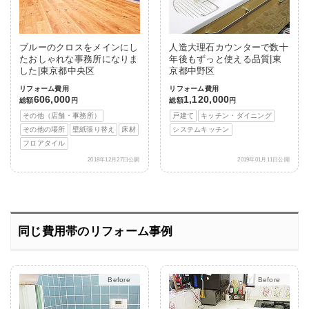
ブルーのクロスをメインにし
人造大理石カウンターで数十
たおしゃれな事務所になりま
年後もずっと使える品質|東
した|東京都中央区
京都中野区
リフォーム費用
リフォーム費用
606,000
1,120,000
総額
円
総額
円
その他（店舗・事務所）
戸建て
キッチン・ダイニング
その他の場所
壁紙張り替え
床材
システムキッチン
フロアタイル
2018年12月27日公開
2019年01月11日公開
同じ費用帯のリフォーム事例
After
After