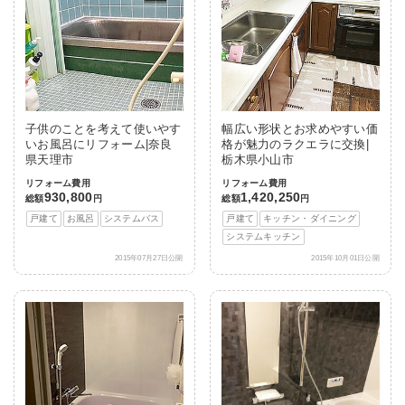
子供のことを考えて使いやす
幅広い形状とお求めやすい価
いお風呂にリフォーム|奈良
格が魅力のラクエラに交換|
県天理市
栃木県小山市
リフォーム費用
リフォーム費用
930,800
1,420,250
総額
円
総額
円
戸建て
お風呂
システムバス
戸建て
キッチン・ダイニング
システムキッチン
2015年07月27日公開
2015年10月01日公開