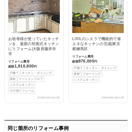
お祖母様が使っていたキッチ
LIXILのシエラで機能的で省
ンを、最新の対面式キッチン
エネなキッチンの完成|東京
にリフォーム|大阪府藤井寺
都練馬区
市
リフォーム費用
976,000
リフォーム費用
総額
円
1,910,800
総額
円
戸建て
キッチン・ダイニング
戸建て
キッチン・ダイニング
床材
フローリング
床材
クッションフロア
システムキッチン
システムキッチン
その他リフォーム
2016年03月02日公開
2016年09月19日公開
同じ箇所のリフォーム事例