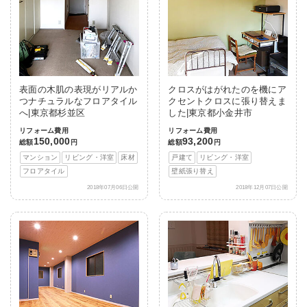
表面の木肌の表現がリアルか
クロスがはがれたのを機にア
つナチュラルなフロアタイル
クセントクロスに張り替えま
へ|東京都杉並区
した|東京都小金井市
リフォーム費用
リフォーム費用
150,000
93,200
総額
円
総額
円
マンション
リビング・洋室
床材
戸建て
リビング・洋室
フロアタイル
壁紙張り替え
2018年07月06日公開
2018年12月07日公開