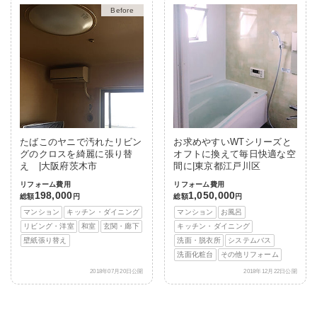
After
たばこのヤニで汚れたリビン
お求めやすいWTシリーズと
グのクロスを綺麗に張り替
オフトに換えて毎日快適な空
え |大阪府茨木市
間に|東京都江戸川区
リフォーム費用
リフォーム費用
198,000
1,050,000
総額
円
総額
円
マンション
キッチン・ダイニング
マンション
お風呂
リビング・洋室
和室
玄関・廊下
キッチン・ダイニング
壁紙張り替え
洗面・脱衣所
システムバス
洗面化粧台
その他リフォーム
2018年07月20日公開
2018年12月22日公開