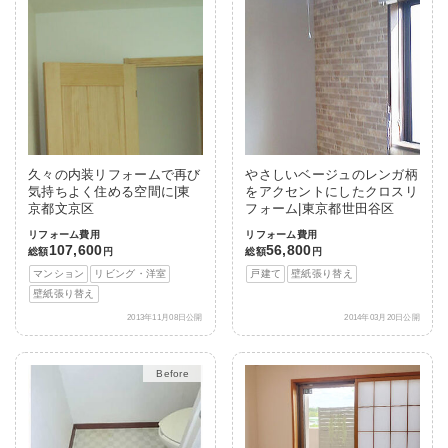
久々の内装リフォームで再び
やさしいベージュのレンガ柄
気持ちよく住める空間に|東
をアクセントにしたクロスリ
京都文京区
フォーム|東京都世田谷区
リフォーム費用
リフォーム費用
107,600
56,800
総額
円
総額
円
マンション
リビング・洋室
戸建て
壁紙張り替え
壁紙張り替え
2013年11月08日公開
2014年03月20日公開
After