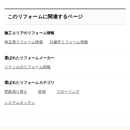
う思った私が選んだのはこのシエラで
す。なにより収納力が抜群！以前入っ
ていた物がすっぽりとスッキリ収まり
ました。あと、細かいものでゴチャゴ
このリフォームに関連するページ
チャとしやすいたちだったのですがそ
ういった物を直す場所が用意されてい
るので本当に助かります。最近では子
ども達が逆に私の料理姿を見て手伝っ
施工エリアのリフォーム情報
てくれるようになりました。リフォー
ムしたおかげで子どもの成長を垣間見
埼玉県リフォーム情報
川越市リフォーム情報
れたような気がします。
選ばれたリフォームメーカー
リクシルのリフォーム情報
選ばれたリフォームカテゴリ
壁紙張り替え
床材
フローリング
システムキッチン