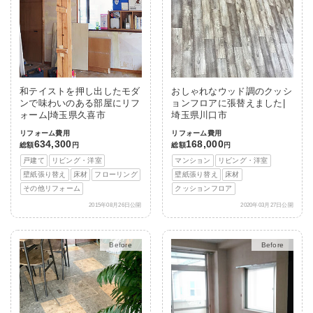
和テイストを押し出したモダ
おしゃれなウッド調のクッシ
ンで味わいのある部屋にリフ
ョンフロアに張替えました|
ォーム|埼玉県久喜市
埼玉県川口市
リフォーム費用
リフォーム費用
634,300
168,000
総額
円
総額
円
戸建て
リビング・洋室
マンション
リビング・洋室
壁紙張り替え
床材
フローリング
壁紙張り替え
床材
その他リフォーム
クッションフロア
2015年08月26日公開
2020年03月27日公開
After
After