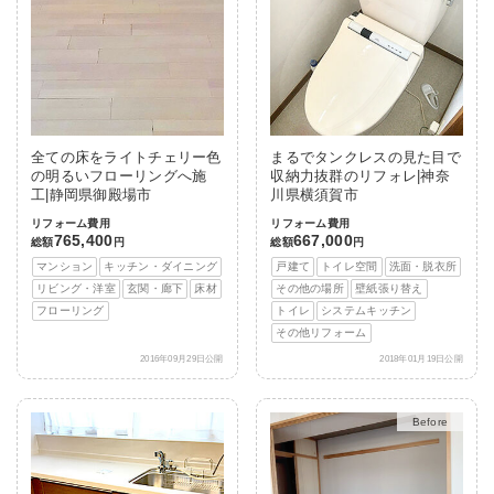
全ての床をライトチェリー色
まるでタンクレスの見た目で
の明るいフローリングへ施
収納力抜群のリフォレ|神奈
工|静岡県御殿場市
川県横須賀市
リフォーム費用
リフォーム費用
765,400
667,000
総額
円
総額
円
マンション
キッチン・ダイニング
戸建て
トイレ空間
洗面・脱衣所
リビング・洋室
玄関・廊下
床材
その他の場所
壁紙張り替え
フローリング
トイレ
システムキッチン
その他リフォーム
2016年09月29日公開
2018年01月19日公開
After