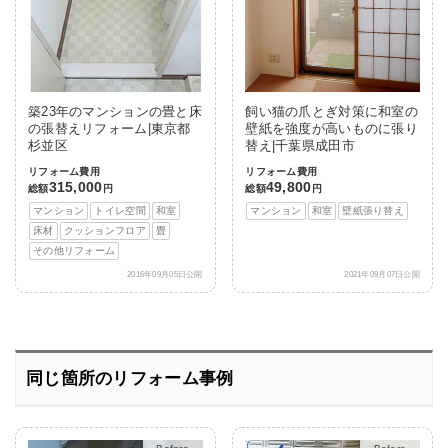
築23年のマンションの畳と床
飼い猫の爪とぎ対策に和室の
の張替えリフォーム|東京都
壁紙を強度が高いものに張り
杉並区
替え|千葉県成田市
リフォーム費用
リフォーム費用
315,000
49,800
総額
円
総額
円
マンション
トイレ空間
和室
マンション
和室
壁紙張り替え
床材
クッションフロア
畳
その他リフォーム
2016年09月05日公開
2021年09月07日公開
同じ箇所のリフォーム事例