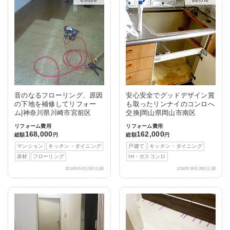
After
After
音のなるフローリング、原因
安心安全でグッドデザイン賞
の下地を補修してリフォー
も取ったリンナイのコンロへ
ム|神奈川県川崎市宮前区
交換|岡山県岡山市南区
リフォーム費用
リフォーム費用
168,000
162,000
総額
円
総額
円
マンション
キッチン・ダイニング
戸建て
キッチン・ダイニング
床材
フローリング
IH・ガスコンロ
2014年04月28日公開
2016年06月28日公開