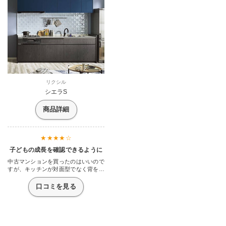
リクシル
シエラS
商品詳細
子どもの成長を確認できるように
中古マンションを買ったのはいいので
すが、キッチンが対面型でなく背を向
けるタイプでした。そのためリビング
にいる子ども達の様子が見えなくてヒ
口コミを見る
ヤヒヤしていました。このままでは料
理に集中出来ない！そう思って遂にリ
フォームすることに。と言ってもそん
なすごい高いものは選べないし、かと
言って機能や収納も諦めきれない。そ