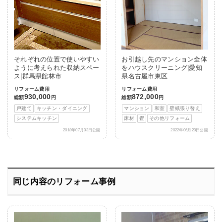
それぞれの位置で使いやすい
お引越し先のマンション全体
ように考えられた収納スペー
をハウスクリーニング|愛知
ス|群馬県館林市
県名古屋市東区
リフォーム費用
リフォーム費用
930,000
872,000
総額
円
総額
円
戸建て
キッチン・ダイニング
マンション
和室
壁紙張り替え
システムキッチン
床材
畳
その他リフォーム
2018年07月03日公開
2022年06月20日公開
同じ内容のリフォーム事例