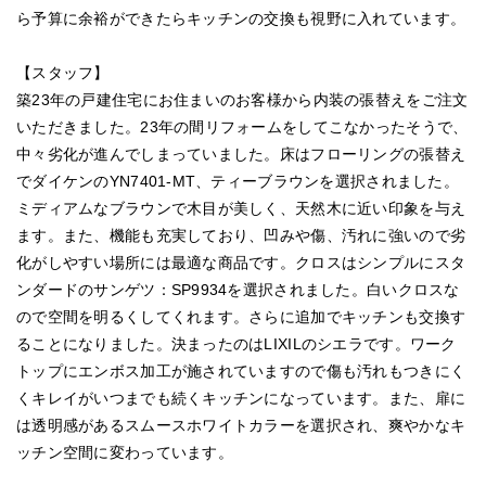
ら予算に余裕ができたらキッチンの交換も視野に入れています。
【スタッフ】
築23年の戸建住宅にお住まいのお客様から内装の張替えをご注文
いただきました。23年の間リフォームをしてこなかったそうで、
中々劣化が進んでしまっていました。床はフローリングの張替え
でダイケンのYN7401-MT、ティーブラウンを選択されました。
ミディアムなブラウンで木目が美しく、天然木に近い印象を与え
ます。また、機能も充実しており、凹みや傷、汚れに強いので劣
化がしやすい場所には最適な商品です。クロスはシンプルにスタ
ンダードのサンゲツ：SP9934を選択されました。白いクロスな
ので空間を明るくしてくれます。さらに追加でキッチンも交換す
ることになりました。決まったのはLIXILのシエラです。ワーク
トップにエンボス加工が施されていますので傷も汚れもつきにく
くキレイがいつまでも続くキッチンになっています。また、扉に
は透明感があるスムースホワイトカラーを選択され、爽やかなキ
ッチン空間に変わっています。