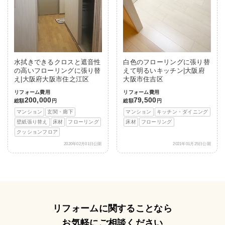
水拭きできるクロスと遮音性
白色のフローリングに張り替
の高いフローリングに張り替
えて明るいキッチン|大阪府
え|大阪府大阪市住之江区
大阪市住吉区
リフォーム費用
リフォーム費用
200,000
79,500
総額
円
総額
円
マンション
玄関・廊下
マンション
キッチン・ダイニング
壁紙張り替え
床材
フローリング
床材
フローリング
クッションフロア
2020年02月01日公開
2021年01月25日公開
リフォームに関することなら
お気軽にご相談ください