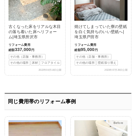
古くなった床をリアルな木目
焼けてしまっていた寮の壁紙
の落ち着いた床へリフォー
を白く気持ちのいい壁紙へ|
ム|埼玉県所沢市
埼玉県戸田市
リフォーム費用
リフォーム費用
337,000
95,000
総額
円
総額
円
その他（店舗・事務所）
その他（店舗・事務所）
その他の場所
床材
フロアタイル
その他の場所
壁紙張り替え
2022年04月18日公開
2023年07月26日公開
同じ費用帯のリフォーム事例
After