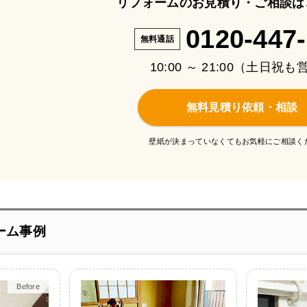
リフォームのお見積り・ご相談は
0120-447
無料通話
10:00 ～ 21:00（土日祝
無料見積り依頼・相談
壁紙が決まっていなくてもお気軽にご相談く
ーム事例
Before
After