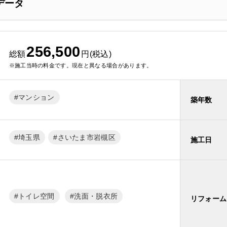
データ
256,500
総額
円(税込)
※施工当時の料金です。現在と異なる場合があります。
マンション
築年数
埼玉県
さいたま市岩槻区
施工日
トイレ空間
洗面・脱衣所
リフォーム