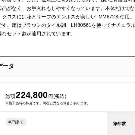
凹凸がなく、お手入れもしやすくなっています。本体だけでな
。クロスには花とリーフのエンボスが美しいTMM672を使用
す。床はブラウンのタイル調、LH80561を使ってナチュ
得なセット割が適用されています。
データ
224,800
総額
円(税込)
※施工当時の料金です。現在と異なる場合があります。
戸建て
築年数