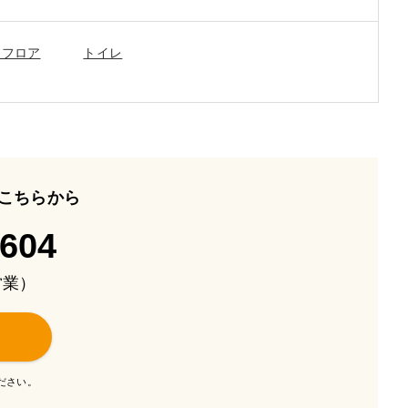
ンフロア
トイレ
こちらから
-604
も営業）
ださい。