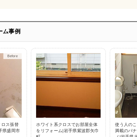
ーム事例
Before
After
クロス張替
ホワイト系クロスでお部屋全体
使う人のこ
手県盛岡市
をリフォーム|岩手県紫波郡矢巾
満載のパナ
町
ノ|岩手県