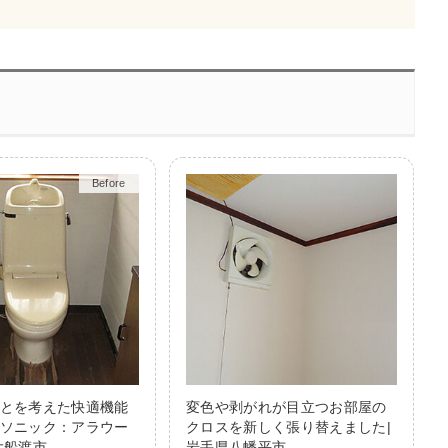
Before
After
とを考えた快適機能
変色や剥がれが目立つお部屋の
ソニック：アラウー
クロスを新しく張り替えました|
大船渡市
岩手県八幡平市