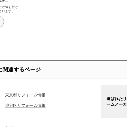
るが…
たが気を付け
ています。陶
いと思ったの
までとはいか
除しないとダ
りますね。ま
あるわけでは
洗剤で洗える
イホイ専用の
れは非常にい
た。
に関連するページ
東京都リフォーム情報
選ばれたリ
ームメーカ
渋谷区リフォーム情報