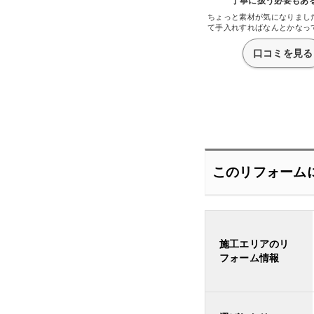
丁寧に扱う必要もあ
ちょっと素材が気になりまし
て手入れすればなんとかなっ
器に比べて汚れにくいのはい
ですが、その分ガラスを扱う
口コミを見る
ないまでも専用のブラシで掃
メなのがちょっと面倒ではあ
ぁそんなに手入れする頻度が
ないですが。かと言って中性
のはいいですね。そんなにホ
洗剤買ってられないので、こ
い点だと思いまし
このリフォーム
施工エリアのリ
フォーム情報