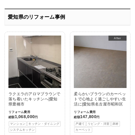
愛知県のリフォーム事例
After
ラクエラのアロマブラウンで
柔らかいブラウンのカーペッ
落ち着いたキッチンへ|愛知
トで心地よく過ごしやすい生
県豊橋市
活に|愛知県名古屋市昭和区
リフォーム費用
リフォーム費用
1,068,000
147,800
総額
円
総額
円
マンション
キッチン・ダイニング
戸建て
リビング・洋室
床材
システムキッチン
カーペット