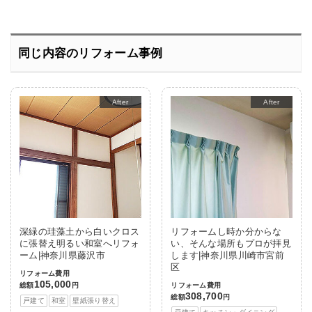
同じ内容のリフォーム事例
After
After
深緑の珪藻土から白いクロス
リフォームし時か分からな
に張替え明るい和室へリフォ
い、そんな場所もプロが拝見
ーム|神奈川県藤沢市
します|神奈川県川崎市宮前
区
リフォーム費用
105,000
総額
円
リフォーム費用
308,700
総額
円
戸建て
和室
壁紙張り替え