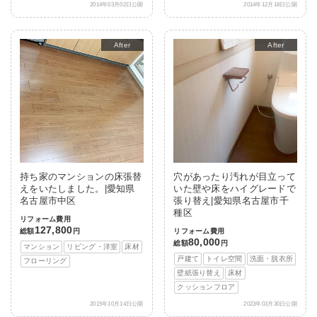
2014年03月02日公開
2014年12月18日公開
After
After
持ち家のマンションの床張替
穴があったり汚れが目立って
えをいたしました。|愛知県
いた壁や床をハイグレードで
名古屋市中区
張り替え|愛知県名古屋市千
種区
リフォーム費用
127,800
総額
円
リフォーム費用
80,000
総額
円
マンション
リビング・洋室
床材
戸建て
トイレ空間
洗面・脱衣所
フローリング
壁紙張り替え
床材
クッションフロア
2015年10月14日公開
2023年03月30日公開