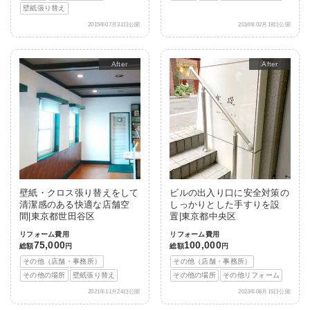
壁紙張り替え
2015年07月31日公開
2016年02月19日公開
After
After
壁紙・クロス張り替えをして
ビルの出入り口に安全対策の
清潔感のある快適な店舗空
しっかりとした手すりを設
間|東京都世田谷区
置|東京都中央区
リフォーム費用
リフォーム費用
75,000
100,000
総額
円
総額
円
その他（店舗・事務所）
その他（店舗・事務所）
その他の場所
壁紙張り替え
その他の場所
その他リフォーム
2021年11月24日公開
2023年08月15日公開