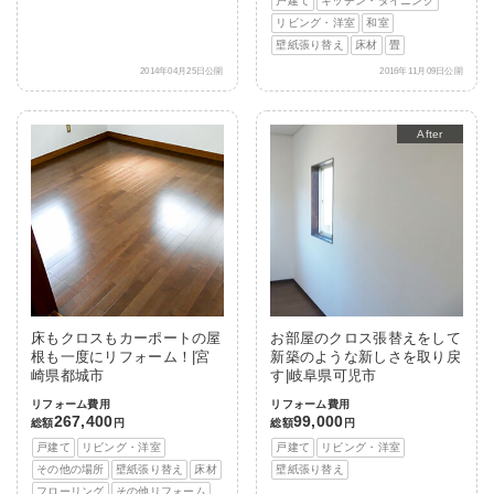
戸建て
キッチン・ダイニング
リビング・洋室
和室
壁紙張り替え
床材
畳
2014年04月25日公開
2016年11月09日公開
After
床もクロスもカーポートの屋
お部屋のクロス張替えをして
根も一度にリフォーム！|宮
新築のような新しさを取り戻
崎県都城市
す|岐阜県可児市
リフォーム費用
リフォーム費用
267,400
99,000
総額
円
総額
円
戸建て
リビング・洋室
戸建て
リビング・洋室
その他の場所
壁紙張り替え
床材
壁紙張り替え
フローリング
その他リフォーム