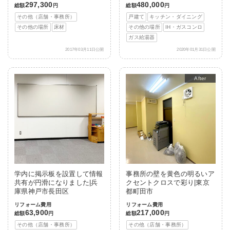
297,300
480,000
総額
円
総額
円
その他（店舗・事務所）
戸建て
キッチン・ダイニング
その他の場所
床材
その他の場所
IH・ガスコンロ
ガス給湯器
2017年03月11日公開
2020年01月31日公開
After
学内に掲示板を設置して情報
事務所の壁を黄色の明るいア
共有が円滑になりました|兵
クセントクロスで彩り|東京
庫県神戸市長田区
都町田市
リフォーム費用
リフォーム費用
63,900
217,000
総額
円
総額
円
その他（店舗・事務所）
その他（店舗・事務所）