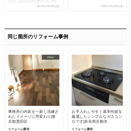
2017年07月26日公開
2020年12月16日公開
同じ箇所のリフォーム事例
After
事務所の内装を一新し洗練さ
お手入れしやすく基本性能を
れたイメージに早変わり|東
厳選したシンプルなガスコン
京都墨田区
ロです|奈良県生駒市
リフォーム費用
リフォーム費用