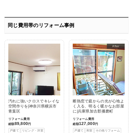
同じ費用帯のリフォーム事例
After
汚れに強いクロスでキレイな
断熱窓で庭からの光が心地よ
空間作りを|神奈川県横浜市
く入る、明るく暖かなお部屋
青葉区
に|兵庫県加古郡播磨町
リフォーム費用
リフォーム費用
89,800
127,000
総額
円
総額
円
戸建て
リビング・洋室
戸建て
和室
その他リフォーム