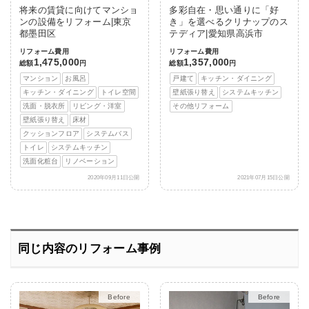
将来の賃貸に向けてマンショ
多彩自在・思い通りに「好
ンの設備をリフォーム|東京
き」を選べるクリナップのス
都墨田区
テディア|愛知県高浜市
リフォーム費用
リフォーム費用
1,475,000
1,357,000
総額
円
総額
円
マンション
お風呂
戸建て
キッチン・ダイニング
キッチン・ダイニング
トイレ空間
壁紙張り替え
システムキッチン
洗面・脱衣所
リビング・洋室
その他リフォーム
壁紙張り替え
床材
クッションフロア
システムバス
トイレ
システムキッチン
洗面化粧台
リノベーション
2020年09月11日公開
2021年07月15日公開
同じ内容のリフォーム事例
After
After