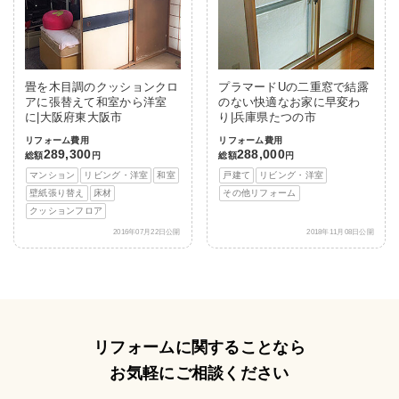
畳を木目調のクッションクロ
プラマードUの二重窓で結露
アに張替えて和室から洋室
のない快適なお家に早変わ
に|大阪府東大阪市
り|兵庫県たつの市
リフォーム費用
リフォーム費用
289,300
288,000
総額
円
総額
円
マンション
リビング・洋室
和室
戸建て
リビング・洋室
壁紙張り替え
床材
その他リフォーム
クッションフロア
2016年07月22日公開
2018年11月08日公開
リフォームに関することなら
お気軽にご相談ください