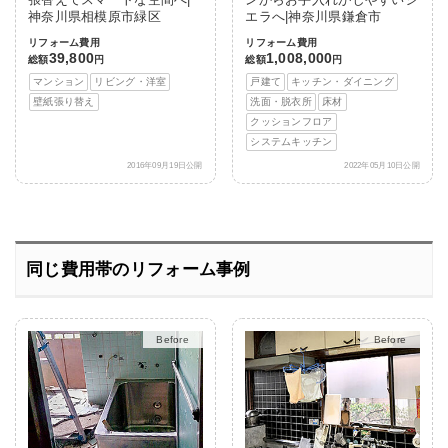
神奈川県相模原市緑区
エラへ|神奈川県鎌倉市
リフォーム費用
リフォーム費用
39,800
1,008,000
総額
円
総額
円
マンション
リビング・洋室
戸建て
キッチン・ダイニング
壁紙張り替え
洗面・脱衣所
床材
クッションフロア
システムキッチン
2016年09月19日公開
2022年05月10日公開
同じ費用帯のリフォーム事例
After
After