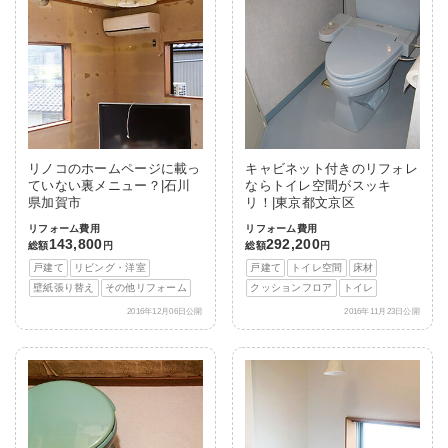
リノコのホームページに載っ
キャビネット付きのリフォレ
ていない裏メニュー？|石川
ならトイレ空間がスッキ
県加賀市
リ！|東京都文京区
リフォーム費用
リフォーム費用
143,800
292,200
総額
円
総額
円
戸建て
リビング・洋室
戸建て
トイレ空間
床材
壁紙張り替え
その他リフォーム
クッションフロア
トイレ
2016年12月06日公開
2016年11月23日公開