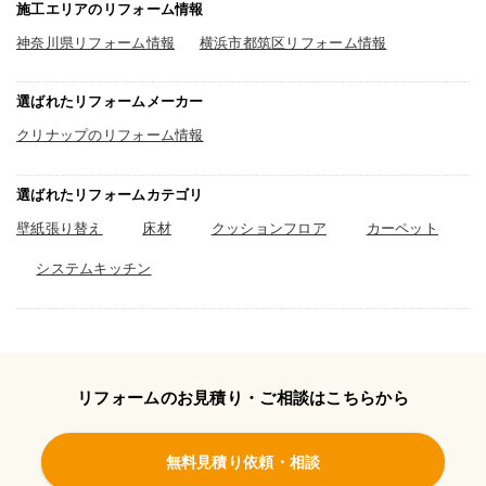
溢れかえっていたほうが圧迫感はあっ
施工エリアのリフォーム情報
たかもしれません。今はすっきりし
て、ステンレスなので汚れないし良か
神奈川県リフォーム情報
横浜市都筑区リフォーム情報
ったです。
選ばれたリフォームメーカー
クリナップのリフォーム情報
選ばれたリフォームカテゴリ
壁紙張り替え
床材
クッションフロア
カーペット
システムキッチン
リフォームのお見積り・ご相談はこちらから
無料見積り依頼・相談