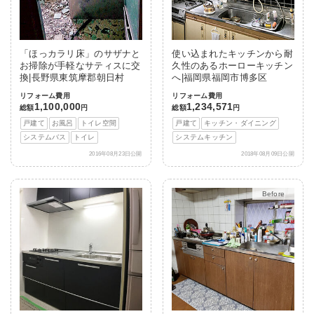
「ほっカラリ床」のサザナと
使い込まれたキッチンから耐
お掃除が手軽なサティスに交
久性のあるホーローキッチン
換|長野県東筑摩郡朝日村
へ|福岡県福岡市博多区
リフォーム費用
リフォーム費用
1,100,000
1,234,571
総額
円
総額
円
戸建て
お風呂
トイレ空間
戸建て
キッチン・ダイニング
システムバス
トイレ
システムキッチン
2016年08月23日公開
2018年08月09日公開
After