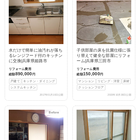
水だけで簡単に油汚れが落ち
子供部屋の床を抗菌仕様に張
るレンジフード付のキッチン
り替えて健全な部屋にリフォ
に交換|兵庫県姫路市
ーム|兵庫県三田市
リフォーム費用
リフォーム費用
890,000
150,000
総額
円
総額
円
戸建て
キッチン・ダイニング
マンション
リビング・洋室
床材
システムキッチン
クッションフロア
2017年01月10日公開
2015年10月30日公開
After