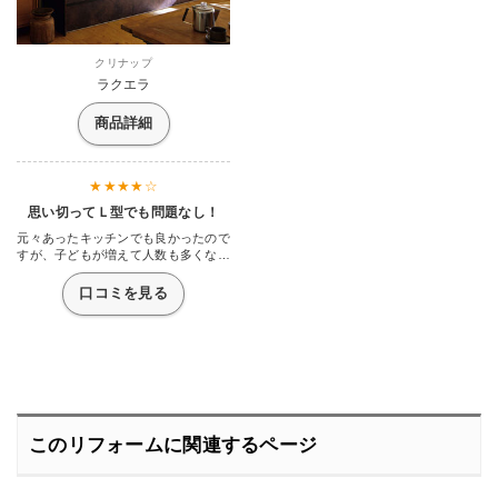
クリナップ
ラクエラ
商品詳細
思い切ってＬ型でも問題なし！
元々あったキッチンでも良かったので
すが、子どもが増えて人数も多くなっ
てくると収納スペースがないことにイ
ライラするようになってしまいまし
口コミを見る
た。あまりにも食器で溢れかえってい
るので主人に相談して交換してもらい
ました。そんなに予算があるわけでも
なかったので有名なクリナップさんの
中から使いやすそうなこのラクエラを
選びましたが、Ｌ型になったというこ
と以上にスライドタイプになったので
調理器具や食器をラクラク取り出せる
のがとっても助かっています。元がＩ
このリフォームに関連するページ
型だったので大きくなると圧迫感があ
るかなと覚悟していましたが、そんな
に雰囲気は変わらずむしろ昔の食器が