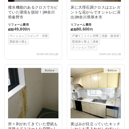
撥水機能のあるクロスでカビ
床に大理石調クロスはエレガ
ていた環境を脱却！|神奈川
ントな花がらでオシャレに演
県秦野市
出|神奈川県厚木市
リフォーム費用
リフォーム費用
49,800
80,600
総額
円
総額
円
マンション
リビング・洋室
戸建て
トイレ空間
洗面・脱衣所
壁紙張り替え
壁紙張り替え
床材
クッションフロア
2013年10月16日公開
2014年12月10日公開
After
After
所々剥がれてきていた壁紙も
黄ばみが目立っていたキッチ
張替えてスマートな空間へ|
ンからお手入れがしやすいシ