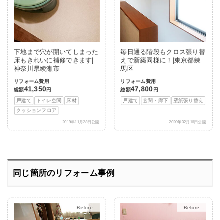
下地まで穴が開いてしまった
毎日通る階段もクロス張り替
床もきれいに補修できます|
えで新築同様に！|東京都練
神奈川県綾瀬市
馬区
リフォーム費用
リフォーム費用
41,350
47,800
総額
円
総額
円
戸建て
トイレ空間
床材
戸建て
玄関・廊下
壁紙張り替え
クッションフロア
2019年11月28日公開
2020年02月18日公開
同じ箇所のリフォーム事例
After
After