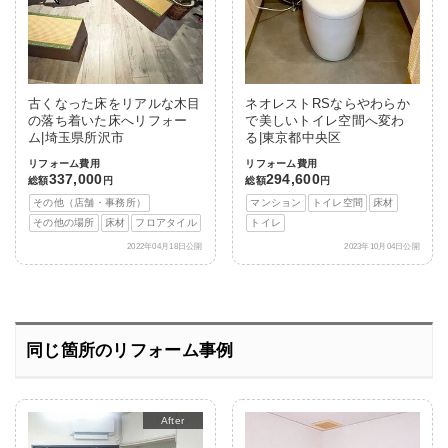
古くなった床をリアルな木目
ネオレストRSならやわらか
の落ち着いた床へリフォー
で美しいトイレ空間へ変わ
ム|埼玉県所沢市
る|東京都中央区
リフォーム費用
リフォーム費用
337,000
294,600
総額
円
総額
円
その他（店舗・事務所）
マンション
トイレ空間
床材
その他の場所
床材
フロアタイル
トイレ
2022年04月18日公開
2023年10月04日公開
同じ箇所のリフォーム事例
After