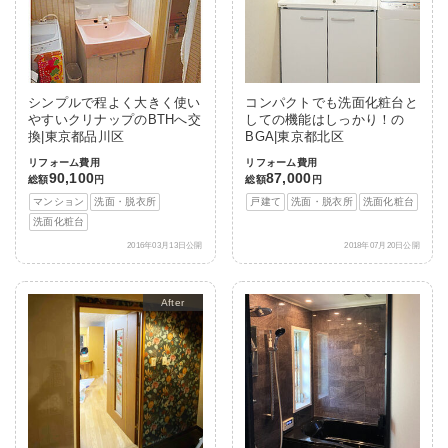
シンプルで程よく大きく使い
コンパクトでも洗面化粧台と
やすいクリナップのBTHへ交
しての機能はしっかり！の
換|東京都品川区
BGA|東京都北区
リフォーム費用
リフォーム費用
90,100
87,000
総額
円
総額
円
マンション
洗面・脱衣所
戸建て
洗面・脱衣所
洗面化粧台
洗面化粧台
2016年03月13日公開
2018年07月20日公開
After