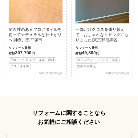
耐久性のあるフロアタイルを
一部だけクロスを張り替え
使ってナチュラルな仕上がり
て、おしゃれなリビングにな
へ|神奈川県平塚市
りました|東京都目黒区
リフォーム費用
リフォーム費用
307,700
49,800
総額
円
総額
円
戸建て
リビング・洋室
床材
マンション
リビング・洋室
フロアタイル
壁紙張り替え
2017年12月02日公開
2019年03月28日公開
リフォームに関することなら
お気軽にご相談ください