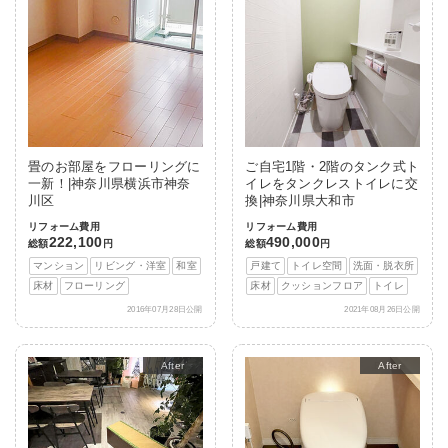
畳のお部屋をフローリングに
ご自宅1階・2階のタンク式ト
一新！|神奈川県横浜市神奈
イレをタンクレストイレに交
川区
換|神奈川県大和市
リフォーム費用
リフォーム費用
222,100
490,000
総額
円
総額
円
マンション
リビング・洋室
和室
戸建て
トイレ空間
洗面・脱衣所
床材
フローリング
床材
クッションフロア
トイレ
2016年07月28日公開
2021年08月26日公開
After
After