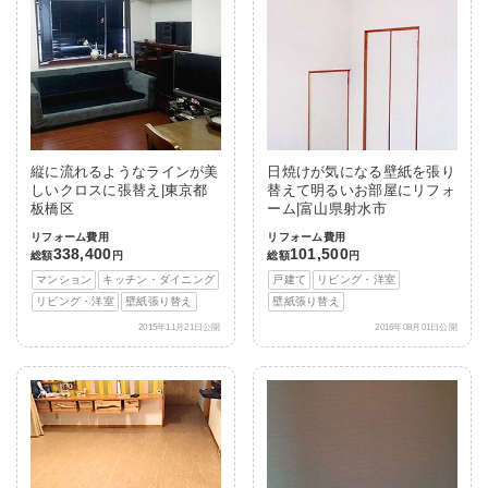
縦に流れるようなラインが美
日焼けが気になる壁紙を張り
しいクロスに張替え|東京都
替えて明るいお部屋にリフォ
板橋区
ーム|富山県射水市
リフォーム費用
リフォーム費用
338,400
101,500
総額
円
総額
円
マンション
キッチン・ダイニング
戸建て
リビング・洋室
リビング・洋室
壁紙張り替え
壁紙張り替え
2015年11月21日公開
2016年08月01日公開