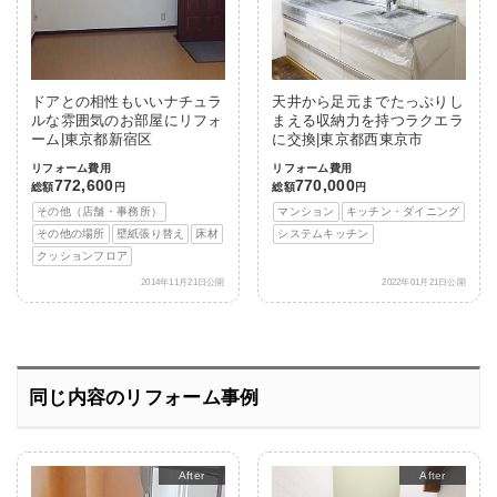
ドアとの相性もいいナチュラ
天井から足元までたっぷりし
ルな雰囲気のお部屋にリフォ
まえる収納力を持つラクエラ
ーム|東京都新宿区
に交換|東京都西東京市
リフォーム費用
リフォーム費用
772,600
770,000
総額
円
総額
円
その他（店舗・事務所）
マンション
キッチン・ダイニング
その他の場所
壁紙張り替え
床材
システムキッチン
クッションフロア
2014年11月21日公開
2022年01月21日公開
同じ内容のリフォーム事例
After
After