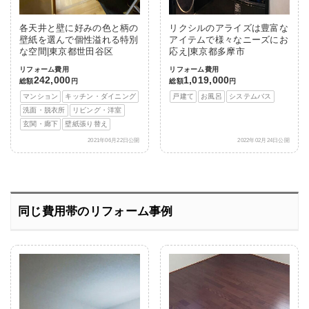
各天井と壁に好みの色と柄の
リクシルのアライズは豊富な
壁紙を選んで個性溢れる特別
アイテムで様々なニーズにお
な空間|東京都世田谷区
応え|東京都多摩市
リフォーム費用
リフォーム費用
242,000
1,019,000
総額
円
総額
円
マンション
キッチン・ダイニング
戸建て
お風呂
システムバス
洗面・脱衣所
リビング・洋室
玄関・廊下
壁紙張り替え
2021年06月22日公開
2022年02月24日公開
同じ費用帯のリフォーム事例