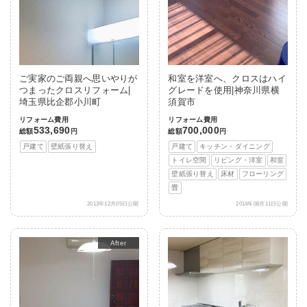
ご実家のご両親へ思いやりが
和室を洋室へ、クロスはハイ
つまったクロスリフォーム|
グレードを使用|神奈川県横
埼玉県比企郡小川町
須賀市
リフォーム費用
リフォーム費用
533,690
700,000
総額
円
総額
円
戸建て
壁紙張り替え
戸建て
キッチン・ダイニング
トイレ空間
リビング・洋室
和室
壁紙張り替え
床材
フローリング
畳
2013年12月05日公開
2014年08月11日公開
After